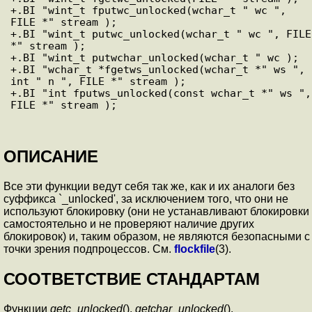
+.BI "wint_t fputwc_unlocked(wchar_t " wc ", 
FILE *" stream );

+.BI "wint_t putwc_unlocked(wchar_t " wc ", FILE 
*" stream );

+.BI "wint_t putwchar_unlocked(wchar_t " wc );

+.BI "wchar_t *fgetws_unlocked(wchar_t *" ws ", 
int " n ", FILE *" stream );

+.BI "int fputws_unlocked(const wchar_t *" ws ", 
ОПИСАНИЕ
Все эти функции ведут себя так же, как и их аналоги без
суффикса `_unlocked', за исключением того, что они не
используют блокировку (они не устанавливают блокировки
самостоятельно и не проверяют наличие других
блокировок) и, таким образом, не являются безопасными с
точки зрения подпроцессов. См.
flockfile
(3).
СООТВЕТСТВИЕ СТАНДАРТАМ
Функции
getc_unlocked
(),
getchar_unlocked
(),