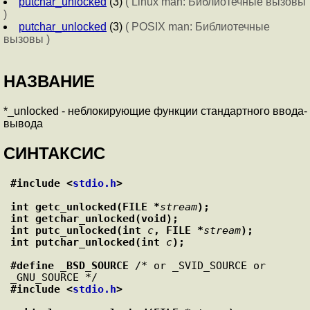
putchar_unlocked
(3)
( Linux man: Библиотечные вызовы
)
putchar_unlocked
(3)
( POSIX man: Библиотечные
вызовы )
НАЗВАНИЕ
*_unlocked - неблокирующие функции стандартного ввода-
вывода
СИНТАКСИС
#include <
stdio.h
>
int getc_unlocked(FILE *
stream
);
int getchar_unlocked(void);
int putc_unlocked(int 
c
, FILE *
stream
);
int putchar_unlocked(int 
c
);
#define _BSD_SOURCE
 /* or _SVID_SOURCE or 
#include <
stdio.h
>