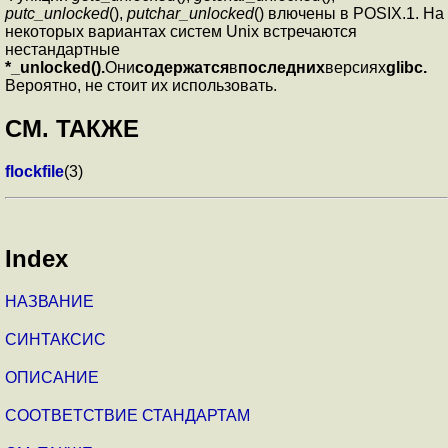
putc_unlocked
(),
putchar_unlocked
() влючены в POSIX.1. На
некоторых вариантах систем Unix встречаются
нестандартные
*_unlocked().
Они
содержатся
в
последних
версиях
glibc.
Вероятно, не стоит их использовать.
СМ. ТАКЖЕ
flockfile
(3)
Index
НАЗВАНИЕ
СИНТАКСИС
ОПИСАНИЕ
СООТВЕТСТВИЕ СТАНДАРТАМ