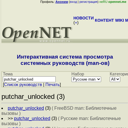
Профиль:
Аноним
(
вход
|
регистрация
)
неRU
opennet.me
НОВОСТИ
КОНТЕНТ
WIKI
M
(
+
)
Интерактивная система просмотра
системных руководств (man-ов)
Тема
Набор
Категори
[
Cписок руководств
|
Печать
]
putchar_unlocked (3)
putchar_unlocked
(3)
( FreeBSD man: Библиотечные
вызовы )
>>
putchar_unlocked
(3)
( Русские man: Библиотечные
вызовы )