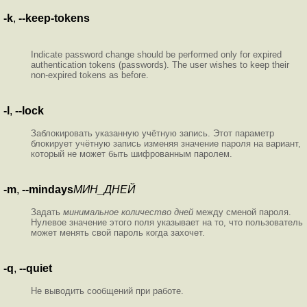
-k
,
--keep-tokens
Indicate password change should be performed only for expired
authentication tokens (passwords). The user wishes to keep their
non-expired tokens as before.
-l
,
--lock
Заблокировать указанную учётную запись. Этот параметр
блокирует учётную запись изменяя значение пароля на вариант,
который не может быть шифрованным паролем.
-m
,
--mindays
МИН_ДНЕЙ
Задать
минимальное количество дней
между сменой пароля.
Нулевое значение этого поля указывает на то, что пользователь
может менять свой пароль когда захочет.
-q
,
--quiet
Не выводить сообщений при работе.