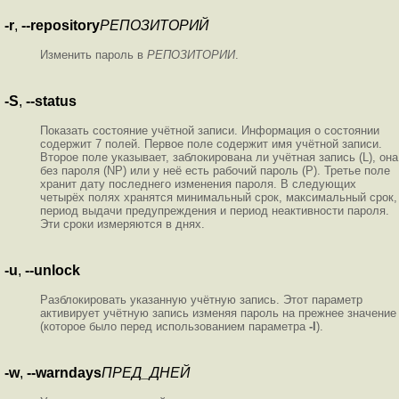
-r
,
--repository
РЕПОЗИТОРИЙ
Изменить пароль в
РЕПОЗИТОРИИ
.
-S
,
--status
Показать состояние учётной записи. Информация о состоянии
содержит 7 полей. Первое поле содержит имя учётной записи.
Второе поле указывает, заблокирована ли учётная запись (L), она
без пароля (NP) или у неё есть рабочий пароль (P). Третье поле
хранит дату последнего изменения пароля. В следующих
четырёх полях хранятся минимальный срок, максимальный срок,
период выдачи предупреждения и период неактивности пароля.
Эти сроки измеряются в днях.
-u
,
--unlock
Разблокировать указанную учётную запись. Этот параметр
активирует учётную запись изменяя пароль на прежнее значение
(которое было перед использованием параметра
-l
).
-w
,
--warndays
ПРЕД_ДНЕЙ