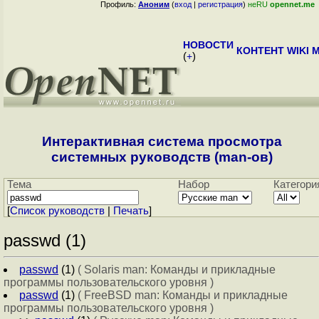
Профиль:
Аноним
(
вход
|
регистрация
)
неRU
opennet.me
НОВОСТИ
КОНТЕНТ
WIKI
M
(
+
)
Интерактивная система просмотра
системных руководств (man-ов)
Тема
Набор
Категори
[
Cписок руководств
|
Печать
]
passwd (1)
passwd
(1)
( Solaris man: Команды и прикладные
программы пользовательского уровня )
passwd
(1)
( FreeBSD man: Команды и прикладные
программы пользовательского уровня )