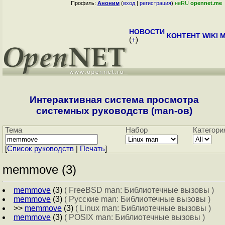
Профиль:
Аноним
(
вход
|
регистрация
)
неRU
opennet.me
НОВОСТИ
КОНТЕНТ
WIKI
M
(
+
)
Интерактивная система просмотра
системных руководств (man-ов)
Тема
Набор
Категори
[
Cписок руководств
|
Печать
]
memmove (3)
memmove
(3)
( FreeBSD man: Библиотечные вызовы )
memmove
(3)
( Русские man: Библиотечные вызовы )
>>
memmove
(3)
( Linux man: Библиотечные вызовы )
memmove
(3)
( POSIX man: Библиотечные вызовы )