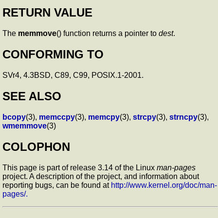
RETURN VALUE
The
memmove
() function returns a pointer to
dest
.
CONFORMING TO
SVr4, 4.3BSD, C89, C99, POSIX.1-2001.
SEE ALSO
bcopy
(3),
memccpy
(3),
memcpy
(3),
strcpy
(3),
strncpy
(3),
wmemmove
(3)
COLOPHON
This page is part of release 3.14 of the Linux
man-pages
project. A description of the project, and information about
reporting bugs, can be found at
http://www.kernel.org/doc/man-
pages/.