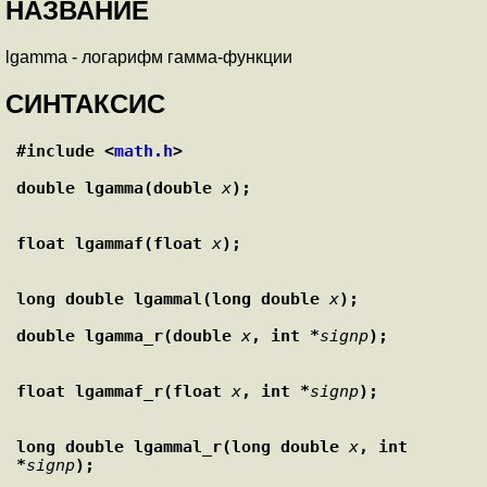
НАЗВАНИЕ
lgamma - логарифм гамма-функции
СИНТАКСИС
#include <
math.h
>
double lgamma(double 
x
);
float lgammaf(float 
x
);
long double lgammal(long double 
x
);
double lgamma_r(double 
x
, int *
signp
);
float lgammaf_r(float 
x
, int *
signp
);
long double lgammal_r(long double 
x
, int 
*
signp
);