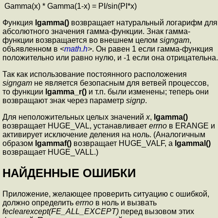
Gamma(x) * Gamma(1-x) = PI/sin(PI*x)
Функция
lgamma()
возвращает натуральный логарифм для
абсолютного значения гамма-функции. Знак гамма-
функции возвращается во внешнем целом
signgam
,
объявленном в
<
math.h
>
. Он равен 1 если гамма-функция
положительно или равно нулю, и -1 если она отрицательна.
Так как использование постоянного расположения
signgam
не является безопасным для ветвей процессов,
то функции
lgamma_r()
и т.п. были изменены; теперь они
возвращают знак через параметр
signp
.
Для неположительных целых значений
x
,
lgamma()
возвращает HUGE_VAL, устанавливает
errno
в ERANGE и
активирует исключение деления на ноль. (Аналогичным
образом
lgammaf()
возвращает HUGE_VALF, а
lgammal()
возвращает HUGE_VALL.)
НАЙДЕННЫЕ ОШИБКИ
Приложение, желающее проверить ситуацию с ошибкой,
должно определить
errno
в ноль и вызвать
feclearexcept(FE_ALL_EXCEPT)
перед вызовом этих