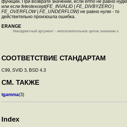
функций. При возврате значений, если
errno
не равно нудю
или если
fetestexcept(FE_INVALID | FE_DIVBYZERO |
FE_OVERFLOW | FE_UNDERFLOW)
не равно нулю - то
действительно произошла ошибка.
ERANGE
Некорректный аргумент - неположительное целое значение
x
.
СООТВЕТСТВИЕ СТАНДАРТАМ
C99, SVID 3, BSD 4.3
СМ. ТАКЖЕ
tgamma
(3)
Index