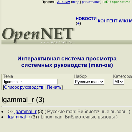
Профиль:
Аноним
(
вход
|
регистрация
)
неRU
opennet.me
НОВОСТИ
КОНТЕНТ
WIKI
M
(
+
)
Интерактивная система просмотра
системных руководств (man-ов)
Тема
Набор
Категори
[
Cписок руководств
|
Печать
]
lgammal_r (3)
>>
lgammal_r
(3)
( Русские man: Библиотечные вызовы )
lgammal_r
(3)
( Linux man: Библиотечные вызовы )