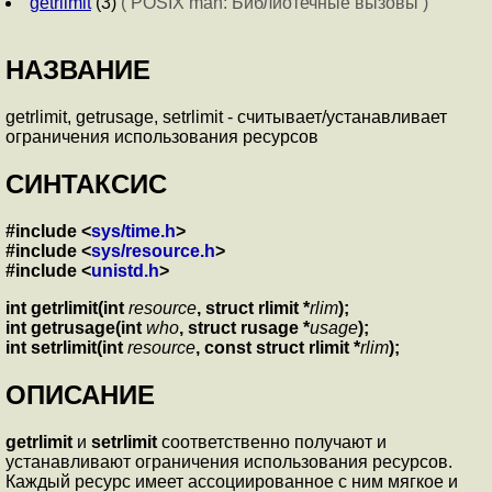
getrlimit
(3)
( POSIX man: Библиотечные вызовы )
НАЗВАНИЕ
getrlimit, getrusage, setrlimit - считывает/устанавливает
ограничения использования ресурсов
СИНТАКСИС
#include <
sys/time.h
>
#include <
sys/resource.h
>
#include <
unistd.h
>
int getrlimit(int
resource
, struct rlimit *
rlim
);
int getrusage(int
who
, struct rusage *
usage
);
int setrlimit(int
resource
, const struct rlimit *
rlim
);
ОПИСАНИЕ
getrlimit
и
setrlimit
соответственно получают и
устанавливают ограничения использования ресурсов.
Каждый ресурс имеет ассоциированное с ним мягкое и