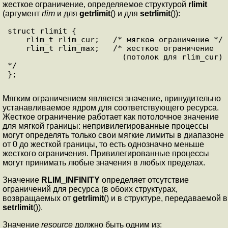
жесткое ограничение, определяемое структурой
rlimit
(аргумент
rlim
и для
getrlimit
() и для
setrlimit
()):
struct rlimit {

    rlim_t rlim_cur;   /* мягкое ограничение */

    rlim_t rlim_max;   /* жесткое ограничение 

                         (потолок для rlim_cur) 
*/

};

Мягким ограничением является значение, принудительно
устанавливаемое ядром для соответствующего ресурса.
Жесткое ограничение работает как потолочное значение
для мягкой границы: непривилегированные процессы
могут определять только свои мягкие лимиты в диапазоне
от 0 до жесткой границы, то есть однозначно меньше
жесткого ограничения. Привилегированные процессы
могут принимать любые значения в любых пределах.
Значение
RLIM_INFINITY
определяет отсутствие
ограничений для ресурса (в обоих структурах,
возвращаемых от
getrlimit
() и в структуре, передаваемой в
setrlimit
()).
Значение
resource
должно быть одним из: