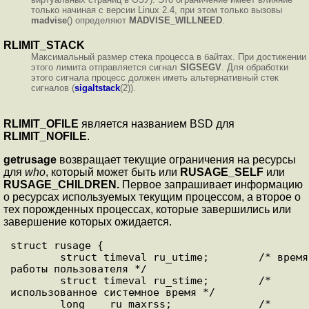
только начиная с версии Linux 2.4, при этом только вызовы
madvise
() определяют
MADVISE_WILLNEED
.
RLIMIT_STACK
Максимальный размер стека процесса в байтах. При достижении
этого лимита отправляется сигнал
SIGSEGV
. Для обработки
этого сигнала процесс должен иметь альтернативный стек
сигналов (
sigaltstack
(2)).
RLIMIT_OFILE
является названием BSD для
RLIMIT_NOFILE
.
getrusage
возвращает текущие ограничения на ресурсы
для
who
, который может быть или
RUSAGE_SELF
или
RUSAGE_CHILDREN.
Первое запрашивает информацию
о ресурсах используемых текущим процессом, а второе о
тех порожденных процессах, которые завершились или
завершение которых ожидается.
struct rusage {

        struct timeval ru_utime;        /* время 
работы пользователя */

        struct timeval ru_stime;        /* 
использованное системное время */

        long    ru_maxrss;              /* 