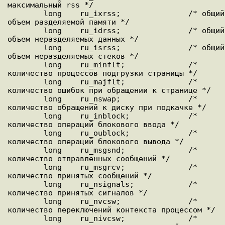
максимальный rss */

        long    ru_ixrss;               /* общий 
объем разделяемой памяти */

        long    ru_idrss;               /* общий 
объем неразделяемых данных */

        long    ru_isrss;               /* общий 
объем неразделяемых стеков */

        long    ru_minflt;              /* 
количество процессов подгрузки страницы */

        long    ru_majflt;              /* 
количество ошибок при обращении к странице */

        long    ru_nswap;               /* 
количество обращений к диску при подкачке */

        long    ru_inblock;             /* 
количество операций блокового ввода */

        long    ru_oublock;             /* 
количество операций блокового вывода */

        long    ru_msgsnd;              /* 
количество отправленных сообщений */

        long    ru_msgrcv;              /* 
количество принятых сообщений */

        long    ru_nsignals;            /* 
количество принятых сигналов */

        long    ru_nvcsw;               /* 
количество переключений контекста процессом */

        long    ru_nivcsw;              /* 