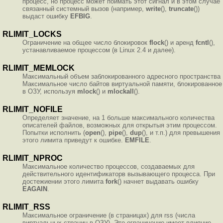
процесс, но процесс может поймать этот сигнал и в этом случае
связанный системный вызов (например,
write
(),
truncate
())
выдаст ошибку
EFBIG
.
RLIMIT_LOCKS
Ограничение на общее число блокировок
flock
() и аренд
fcntl
(),
устанавливаемое процессом (в Linux 2.4 и далее).
RLIMIT_MEMLOCK
Максимальный объем заблокированного адресного пространства
Максимальное число байтов виртуальной памяти, блокированное
в ОЗУ, используя
mlock
() и
mlockall
().
RLIMIT_NOFILE
Определяет значение, на 1 больше максимального количества
описателей файлов, возможных для открытыя этим процессом.
Попытки исполнить (
open
(),
pipe
(),
dup
(), и т.п.) для превышения
этого лимита приведут к ошибке.
EMFILE
.
RLIMIT_NPROC
Максимальное количество процессов, создаваемых для
действительного идентификаторв вызывающего процесса. При
достежиении этого лимита
fork
() начнет выдавать ошибку
EAGAIN
.
RLIMIT_RSS
Максимальное ограничение (в страницах) для rss (числа
виртуальных страниц в ОЗУ). Это ограничение имеет влияние