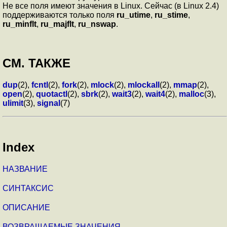
Не все поля имеют значения в Linux. Сейчас (в Linux 2.4)
поддерживаются только поля
ru_utime
,
ru_stime
,
ru_minflt
,
ru_majflt
,
ru_nswap
.
СМ. ТАКЖЕ
dup
(2),
fcntl
(2),
fork
(2),
mlock
(2),
mlockall
(2),
mmap
(2),
open
(2),
quotactl
(2),
sbrk
(2),
wait3
(2),
wait4
(2),
malloc
(3),
ulimit
(3),
signal
(7)
Index
НАЗВАНИЕ
СИНТАКСИС
ОПИСАНИЕ
ВОЗВРАЩАЕМЫЕ ЗНАЧЕНИЯ