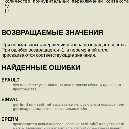
количество принудительных переключений контекста 
*/

ВОЗВРАЩАЕМЫЕ ЗНАЧЕНИЯ
При нормальном завершении вызова возвращается ноль.
При ошибке возвращается -1, а переменной
errno
присваиваются соответствующие значения.
НАЙДЕННЫЕ ОШИБКИ
EFAULT
rlim
или
usage
указывают на недоступную область адресного
пространства.
EINVAL
getrlimit
или
setrlimit
вызывается неправильным
resource
, или
getrusage
вызывается неправильным
who
.
EPERM
производится попытка использования
setrlimit()
для установки
мягких (advisory) или жестких (mandatory) ограничений поверх