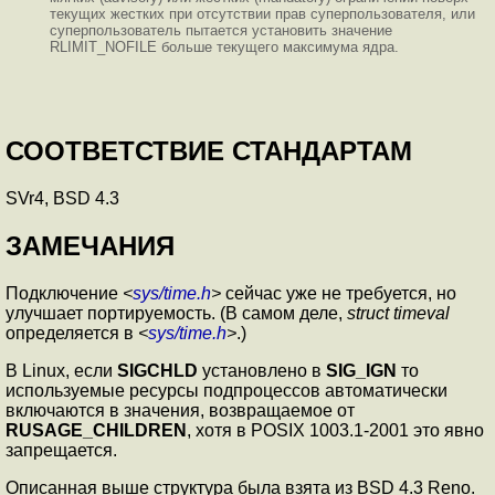
текущих жестких при отсутствии прав суперпользователя, или
суперпользователь пытается установить значение
RLIMIT_NOFILE больше текущего максимума ядра.
СООТВЕТСТВИЕ СТАНДАРТАМ
SVr4, BSD 4.3
ЗАМЕЧАНИЯ
Подключение
<
sys/time.h
>
сейчас уже не требуется, но
улучшает портируемость. (В самом деле,
struct timeval
определяется в
<
sys/time.h
>
.)
В Linux, если
SIGCHLD
установлено в
SIG_IGN
то
используемые ресурсы подпроцессов автоматически
включаются в значения, возвращаемое от
RUSAGE_CHILDREN
, хотя в POSIX 1003.1-2001 это явно
запрещается.
Описанная выше структура была взята из BSD 4.3 Reno.