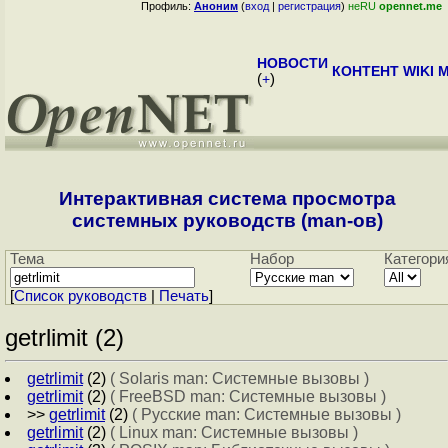
Профиль:
Аноним
(
вход
|
регистрация
)
неRU
opennet.me
НОВОСТИ
КОНТЕНТ
WIKI
M
(
+
)
Интерактивная система просмотра
системных руководств (man-ов)
Тема
Набор
Категори
[
Cписок руководств
|
Печать
]
getrlimit (2)
getrlimit
(2)
( Solaris man: Системные вызовы )
getrlimit
(2)
( FreeBSD man: Системные вызовы )
>>
getrlimit
(2)
( Русские man: Системные вызовы )
getrlimit
(2)
( Linux man: Системные вызовы )