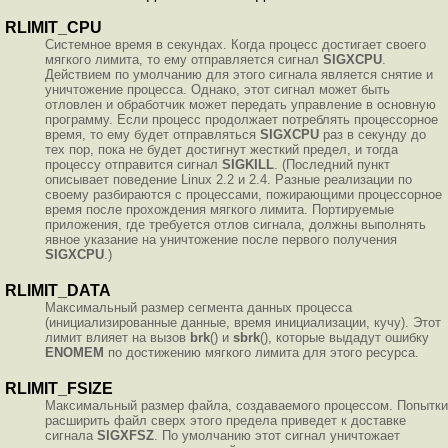
RLIMIT_CPU
Системное время в секундах. Когда процесс достигает своего
мягкого лимита, то ему отправляется сигнал
SIGXCPU
.
Действием по умолчанию для этого сигнала является снятие и
уничтожение процесса. Однако, этот сигнал может быть
отловлен и обработчик может передать управление в основную
программу. Если процесс продолжает потреблять процессорное
время, то ему будет отправляться
SIGXCPU
раз в секунду до
тех пор, пока не будет достигнут жесткий предел, и тогда
процессу отправится сигнал
SIGKILL
. (Последний пункт
описывает поведение Linux 2.2 и 2.4. Разные реализации по
своему разбираются с процессами, пожирающими процессорное
время после прохождения мягкого лимита. Портируемые
приложения, где требуется отлов сигнала, должны выполнять
явное указание на уничтожение после первого получения
SIGXCPU
.)
RLIMIT_DATA
Максимальный размер сегмента данных процесса
(инициализированные данные, время инициализации, кучу). Этот
лимит влияет на вызов
brk
() и
sbrk
(), которые выдадут ошибку
ENOMEM
по достижению мягкого лимита для этого ресурса.
RLIMIT_FSIZE
Максимальный размер файла, создаваемого процессом. Попытки
расширить файл сверх этого предела приведет к доставке
сигнала
SIGXFSZ
. По умолчанию этот сигнал уничтожает