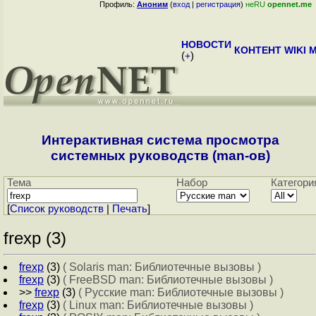
Профиль:
Аноним
(
вход
|
регистрация
)
неRU
opennet.me
НОВОСТИ
КОНТЕНТ
WIKI
M
(
+
)
Интерактивная система просмотра
системных руководств (man-ов)
Тема
Набор
Категори
[
Cписок руководств
|
Печать
]
frexp (3)
frexp
(3)
( Solaris man: Библиотечные вызовы )
frexp
(3)
( FreeBSD man: Библиотечные вызовы )
>>
frexp
(3)
( Русские man: Библиотечные вызовы )
frexp
(3)
( Linux man: Библиотечные вызовы )