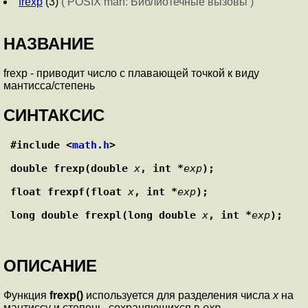
frexp
(3)
( POSIX man: Библиотечные вызовы )
НАЗВАНИЕ
frexp - приводит число с плавающей точкой к виду
мантисса/степень
СИНТАКСИС
#include <
math.h
>
double frexp(double 
x
, int *
exp
);
float frexpf(float 
x
, int *
exp
);
long double frexpl(long double 
x
, int *
exp
);
ОПИСАНИЕ
Функция
frexp()
используется для разделения числа
x
на
мантиссу и степень, сохраняющихся в
exp
.