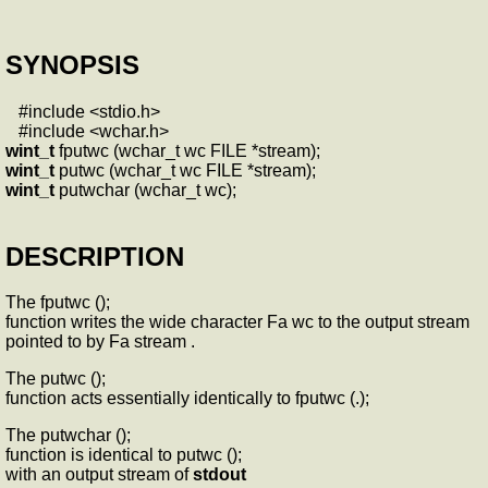
SYNOPSIS
#include <stdio.h>
#include <wchar.h>
wint_t
fputwc (wchar_t wc FILE *stream);
wint_t
putwc (wchar_t wc FILE *stream);
wint_t
putwchar (wchar_t wc);
DESCRIPTION
The fputwc ();
function writes the wide character Fa wc to the output stream
pointed to by Fa stream .
The putwc ();
function acts essentially identically to fputwc (.);
The putwchar ();
function is identical to putwc ();
with an output stream of
stdout