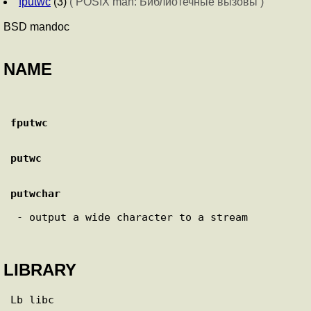
fputwc
(3)
( POSIX man: Библиотечные вызовы )
BSD mandoc
NAME
fputwc
putwc
putwchar
 - output a wide character to a stream

LIBRARY
Lb libc
