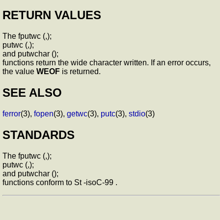
RETURN VALUES
The fputwc (,);
putwc (,);
and putwchar ();
functions return the wide character written. If an error occurs,
the value
WEOF
is returned.
SEE ALSO
ferror
(3),
fopen
(3),
getwc
(3),
putc
(3),
stdio
(3)
STANDARDS
The fputwc (,);
putwc (,);
and putwchar ();
functions conform to St -isoC-99 .