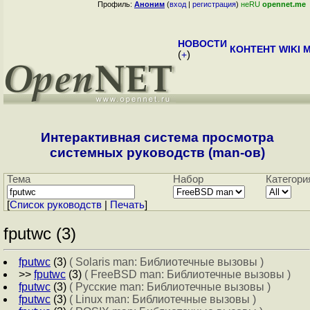
Профиль:
Аноним
(
вход
|
регистрация
)
неRU
opennet.me
НОВОСТИ
КОНТЕНТ
WIKI
M
(
+
)
Интерактивная система просмотра
системных руководств (man-ов)
Тема
Набор
Категори
[
Cписок руководств
|
Печать
]
fputwc (3)
fputwc
(3)
( Solaris man: Библиотечные вызовы )
>>
fputwc
(3)
( FreeBSD man: Библиотечные вызовы )
fputwc
(3)
( Русские man: Библиотечные вызовы )
fputwc
(3)
( Linux man: Библиотечные вызовы )