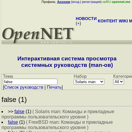
Профиль:
Аноним
(
вход
|
регистрация
)
неRU
opennet.me
НОВОСТИ
КОНТЕНТ
WIKI
M
(
+
)
Интерактивная система просмотра
системных руководств (man-ов)
Тема
Набор
Категори
[
Cписок руководств
|
Печать
]
false (1)
>>
false
(1)
( Solaris man: Команды и прикладные
программы пользовательского уровня )
false
(1)
( FreeBSD man: Команды и прикладные
программы пользовательского уровня )