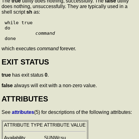
The
true
utility does nothing, successfully. The
false
utility
does nothing, unsuccessfully. They are typically used in a
shell script
sh
as:
while true

do

command
which executes
command
forever.
EXIT STATUS
true
has exit status
0
.
false
always will exit with a non-zero value.
ATTRIBUTES
See
attributes
(5) for descriptions of the following attributes:
ATTRIBUTE TYPE
ATTRIBUTE VALUE
Availability
SUNWcsu