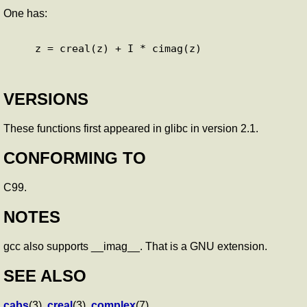
One has:
VERSIONS
These functions first appeared in glibc in version 2.1.
CONFORMING TO
C99.
NOTES
gcc also supports __imag__. That is a GNU extension.
SEE ALSO
cabs
(3),
creal
(3),
complex
(7)