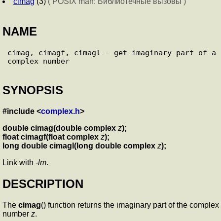
cimag
(3)
( POSIX man: Библиотечные вызовы )
NAME
cimag, cimagf, cimagl - get imaginary part of a 
SYNOPSIS
#include <
complex.h
>
double cimag(double complex
z
);
float cimagf(float complex
z
);
long double cimagl(long double complex
z
);
Link with
-lm
.
DESCRIPTION
The
cimag
() function returns the imaginary part of the complex
number
z
.