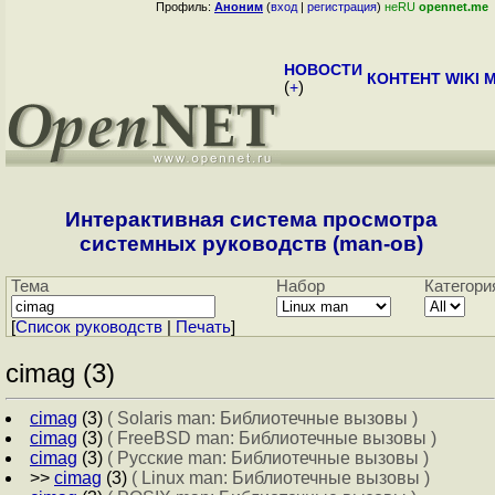
Профиль:
Аноним
(
вход
|
регистрация
)
неRU
opennet.me
НОВОСТИ
КОНТЕНТ
WIKI
M
(
+
)
Интерактивная система просмотра
системных руководств (man-ов)
Тема
Набор
Категори
[
Cписок руководств
|
Печать
]
cimag (3)
cimag
(3)
( Solaris man: Библиотечные вызовы )
cimag
(3)
( FreeBSD man: Библиотечные вызовы )
cimag
(3)
( Русские man: Библиотечные вызовы )
>>
cimag
(3)
( Linux man: Библиотечные вызовы )