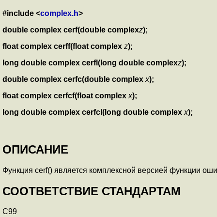
#include <
complex.h
>
double complex cerf(double complex
z
);
float complex cerff(float complex
z
);
long double complex cerfl(long double complex
z
);
double complex cerfc(double complex
x
);
float complex cerfcf(float complex
x
);
long double complex cerfcl(long double complex
x
);
ОПИСАНИЕ
Функция cerf() является комплексной версией функции ошибки. e
СООТВЕТСТВИЕ СТАНДАРТАМ
C99