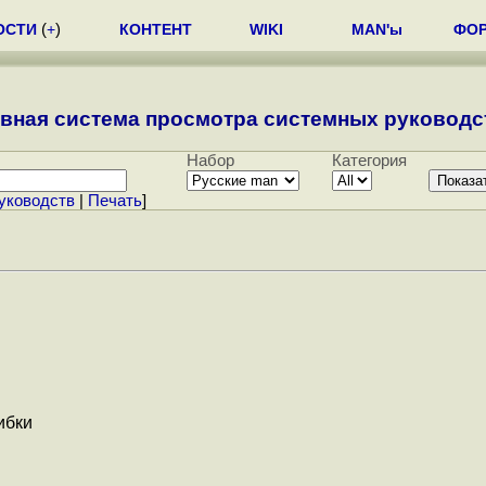
ОСТИ
(
+
)
КОНТЕНТ
WIKI
MAN'ы
ФО
вная система просмотра системных руководст
Набор
Категория
уководств
|
Печать
]
шибки