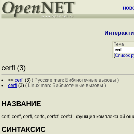
НОВ
Интеракти
Тема
[
Cписок р
cerfl (3)
>>
cerfl
(3)
( Русские man: Библиотечные вызовы )
cerfl
(3)
( Linux man: Библиотечные вызовы )
НАЗВАНИЕ
cerf, cerff, cerfl, cerfc, cerfcf, cerfcl - функция комплексной о
СИНТАКСИС