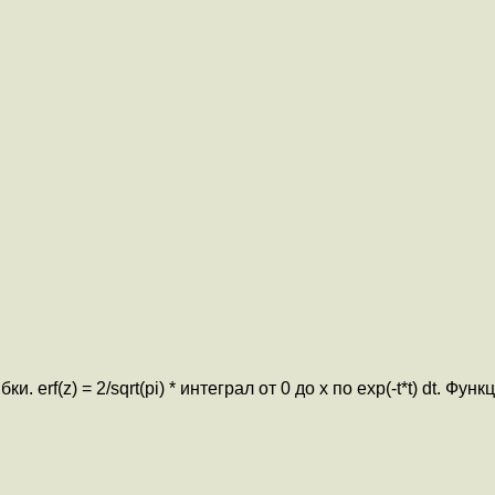
rf(z) = 2/sqrt(pi) * интеграл от 0 до x по exp(-t*t) dt. Функци