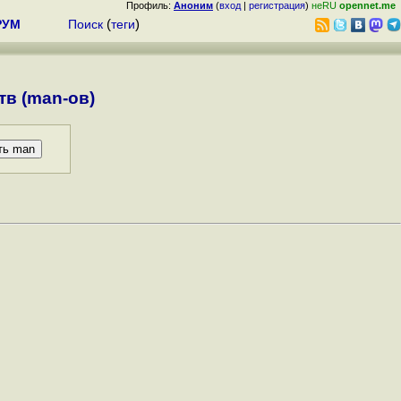
Профиль:
Аноним
(
вход
|
регистрация
)
неRU
opennet.me
РУМ
Поиск
(
теги
)
в (man-ов)