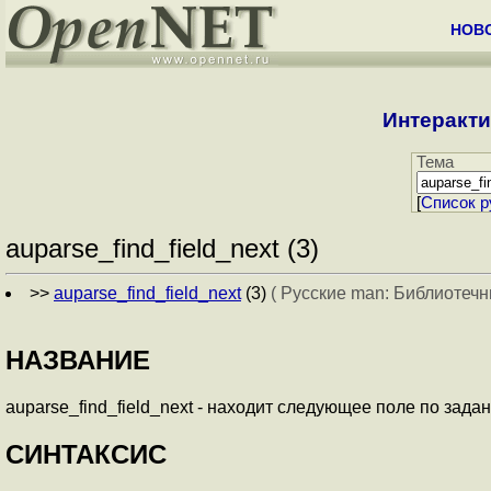
НОВ
Интеракти
Тема
[
Cписок р
auparse_find_field_next (3)
>>
auparse_find_field_next
(3)
( Русские man: Библиотеч
НАЗВАНИЕ
auparse_find_field_next - находит следующее поле по зад
СИНТАКСИС