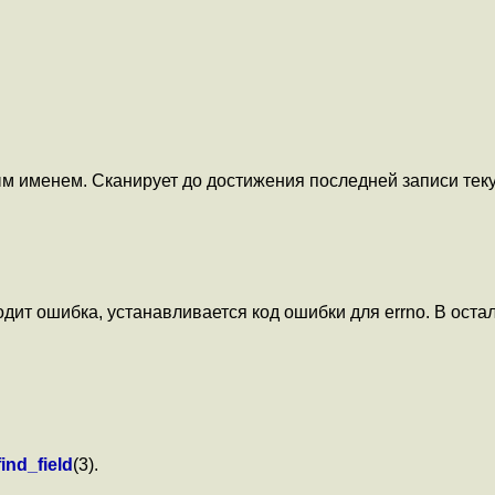
ным именем. Сканирует до достижения последней записи тек
ит ошибка, устанавливается код ошибки для errno. В оста
ind_field
(3).