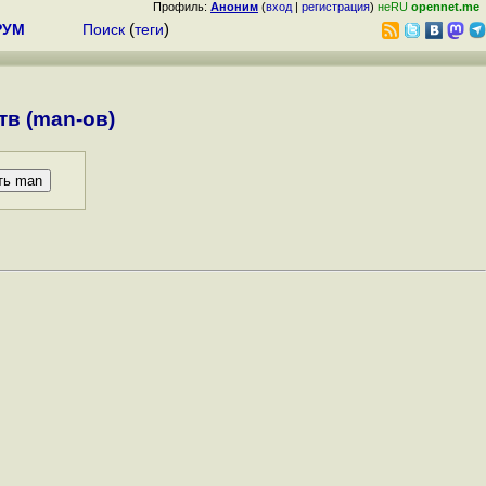
Профиль:
Аноним
(
вход
|
регистрация
)
неRU
opennet.me
РУМ
Поиск
(
теги
)
в (man-ов)