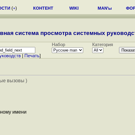
ОСТИ
(
+
)
КОНТЕНТ
WIKI
MAN'ы
ФО
вная система просмотра системных руководст
Набор
Категория
уководств
|
Печать
]
ные вызовы )
анному имени