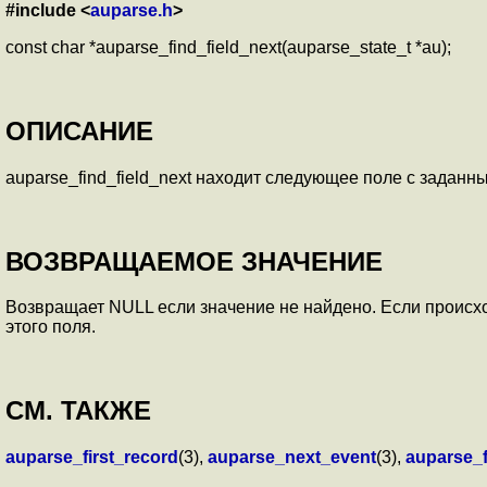
#include <
auparse.h
>
const char *auparse_find_field_next(auparse_state_t *au);
ОПИСАНИЕ
auparse_find_field_next находит следующее поле с задан
ВОЗВРАЩАЕМОЕ ЗНАЧЕНИЕ
Возвращает NULL если значение не найдено. Если происход
этого поля.
СМ. ТАКЖЕ
auparse_first_record
(3),
auparse_next_event
(3),
auparse_f