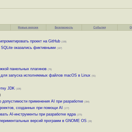
Новые версии
Безопасность
События
О
мпрометировать проект на GitHub
(108)
в SQLite оказались фиктивными
(187)
ржкой панельных плагинов
(76)
й для запуска исполняемых файлов macOS в Linux
(91)
)
етку JDK
(106)
и
о допустимости применения AI при разработке
(394)
проектов, созданных при помощи AI
(177)
вать AI-инструменты при разработке ядра
(275)
спериментальных версий программ в GNOME OS
(28)