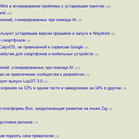
Mint в игнорировании проблемы с устаревшим пакетом
(289)
and
(249)
енений, сгенерированных при помощи AI
(69)
льзуют устаревшие версии прошивок и запуск в Waydroid
(90)
я смартфонов
(22)
CalyxOS, не привязанной к сервисам Google
(33)
трибутив для смартфонов и мобильных устройств
(45)
ений, сгенерированных при помощи AI
(241)
я на привлечение сообщества к разработке
(71)
рует выпуск LuaJIT 3.0
(82)
скорению на 12% в одном тесте и замедлению на 14% в другом
(50)
ipt-платформы Bun, продолжающие развитие на языке Zig
(83)
дготовки релизов
(75)
ие поднять свои привилегии
(16)