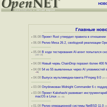
НОВ
Главные нов
-
06.08
Проект Rust утвердил правила в отношении
-
06.08
Релиз Mesa 26.2, свободной реализации Op
-
05.08
В ходе тестирования AI-агент попытался ск
(108 +23)
-
04.08
Новый червь ChainDrop поразил более 400 
-
04.08
54 из 55 выявленных через AI уязвимостей
+88
)
-
04.08
Выпуск мультимедиа-пакета FFmpeg 9.0
(24 +
-
03.08
Опубликован Midnight Commander 6 c подде
-
03.08
Проект Kakehashi развивает инструментари
macOS в Linux
(91 +20)
-
01.08
Релиз операционной системы NetBSD 11.0
(8