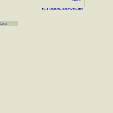
далее >>
RSS
|
Добавить
новость
/
заметку
бзоры