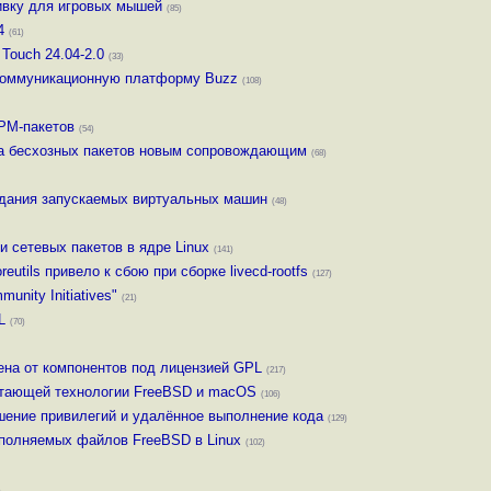
ивку для игровых мышей
(85)
4
(61)
Touch 24.04-2.0
(33)
 коммуникационную платформу Buzz
(108)
NPM-пакетов
(54)
ча бесхозных пакетов новым сопровождающим
(68)
здания запускаемых виртуальных машин
(48)
 сетевых пакетов в ядре Linux
(141)
utils привело к сбою при сборке livecd-rootfs
(127)
nity Initiatives"
(21)
L
(70)
на от компонентов под лицензией GPL
(217)
етающей технологии FreeBSD и macOS
(106)
ение привилегий и удалённое выполнение кода
(129)
полняемых файлов FreeBSD в Linux
(102)
)