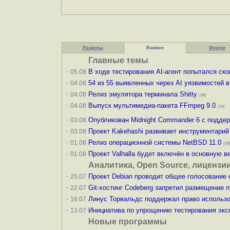
Разделы
Важное
Форум
Главные темы
·
В ходе тестирования AI-агент попытался ско
05.08
·
54 из 55 выявленных через AI уязвимостей 
04.08
·
Релиз эмулятора терминала Shitty
04.08
(96)
·
Выпуск мультимедиа-пакета FFmpeg 9.0
04.08
(24)
·
Опубликован Midnight Commander 6 c подде
03.08
·
Проект Kakehashi развивает инструментари
03.08
·
Релиз операционной системы NetBSD 11.0
01.08
(89
·
Проект Valhalla будет включён в основную в
01.08
Аналитика, Open Source, лицензи
·
Проект Debian проводит общее голосование 
25.07
·
Git-хостинг Codeberg запретил размещение 
22.07
·
Линус Торвальдс поддержал право использо
16.07
·
Инициатива по упрощению тестирования эк
13.07
Новые программы