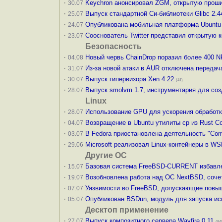
·
Keychron анонсировал ZGM, открытую прош
30.07
·
Выпуск стандартной Си-библиотеки Glibc 2.4
25.07
·
Опубликована мобильная платформа Ubuntu 
24.07
·
Сооснователь Twitter представил открытую
23.07
Безопасность
·
Новый червь ChainDrop поразил более 400 
04.08
·
Из-за новой атаки в AUR отключена переда
31.07
·
Выпуск гипервизора Xen 4.22
30.07
(41)
·
Выпуск smolvm 1.7, инструментария для со
28.07
Linux
·
Использование GPU для ускорения обработки
28.07
·
Возвращение в Ubuntu утилиты cp из Rust Core
04.07
·
В Fedora приостановлена деятельность "Commu
03.07
·
Microsoft реализовал Linux-контейнеры в WS
29.06
Другие ОС
·
Базовая система FreeBSD-CURRENT избавле
15.07
·
Возобновлена работа над ОС NextBSD, соч
19.07
·
Уязвимости во FreeBSD, допускающие повыш
07.07
·
Опубликован BSDun, модуль для запуска ис
05.07
Десктоп применение
·
Выпуск композитного сервера Wayfire 0.11
27.07
(84