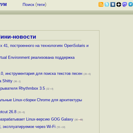
(
)
РУМ
Поиск
теги
ини-новости
ix 41, построенного на технологиях OpenSolaris и
rtual Environment реализована поддержка
.0.0, инструментария для поиска текстов песен
(28 +6)
 Shitty
(96 –1)
грывателя Rhythmbox 3.5
(32 +4)
льные Linux-сборки Chrome для архитектуры
tcut 26.8
(26 +9)
разрабатывает Linux-версию GOG Galaxy
(86
+40
)
, эксплуатируемое через Wi-Fi
(55 +10)