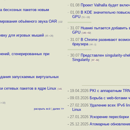
·
01.08
Проект Valhalla будет вклю
ча бесхозных пакетов новым
·
01.08
В KDE значительно повыси
GPU
(51 +18)
ирования объёмного звука OAR
(132
·
31.07
Huawei пытается добавить 
GPU
(
146
+52
)
ивку для игровых мышей
(85 +26)
·
31.07
В Chrome развивают возмо
браузера
(44 –1)
ений, сгенерированных при
·
30.07
Представлен singularity-sh
Singularity
(
97
–50
)
здания запускаемых виртуальных
и сетевых пакетов в ядре Linux
(
141
-
19.04.2026
PKI с аппаратным TRN
-
09.03.2026
Борьба с web-ботами ч
4 +10)
-
27.02.2026
Удаление всех IPv6 li
раскрыть всё
|
далее >>
Linux
-
27.01.2026
Ускорение пересборки 
-
25.12.2025
Атомарные обновлени