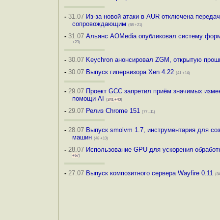
-
31.07
Из-за новой атаки в AUR отключена переда
сопровождающим
(68 +21)
-
31.07
Альянс AOMedia опубликовал систему форм
+23)
-
30.07
Keychron анонсировал ZGM, открытую прош
-
30.07
Выпуск гипервизора Xen 4.22
(41 +14)
-
29.07
Проект GCC запретил приём значимых измен
помощи AI
(
241
+43
)
-
29.07
Релиз Chrome 151
(77 –11)
-
28.07
Выпуск smolvm 1.7, инструментария для со
машин
(48 +10)
-
28.07
Использование GPU для ускорения обработк
+67
)
-
27.07
Выпуск композитного сервера Wayfire 0.11
(8