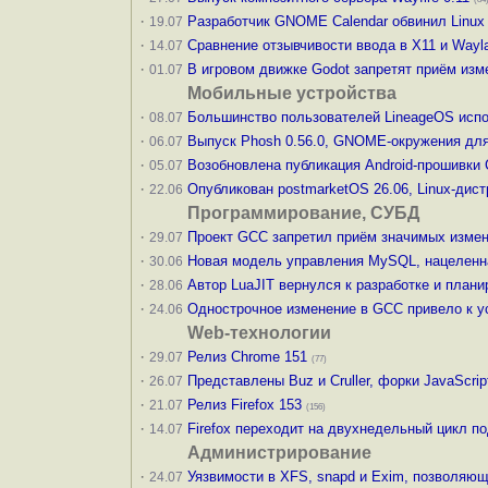
·
Разработчик GNOME Calendar обвинил Linux 
19.07
·
Сравнение отзывчивости ввода в X11 и Wayl
14.07
·
В игровом движке Godot запретят приём изм
01.07
Мобильные устройства
·
Большинство пользователей LineageOS испо
08.07
·
Выпуск Phosh 0.56.0, GNOME-окружения дл
06.07
·
Возобновлена публикация Android-прошивки 
05.07
·
Опубликован postmarketOS 26.06, Linux-дис
22.06
Программирование, СУБД
·
Проект GCC запретил приём значимых измен
29.07
·
Новая модель управления MySQL, нацеленна
30.06
·
Автор LuaJIT вернулся к разработке и плани
28.06
·
Однострочное изменение в GCC привело к у
24.06
Web-технологии
·
Релиз Chrome 151
29.07
(77)
·
Представлены Buz и Cruller, форки JavaScr
26.07
·
Релиз Firefox 153
21.07
(156)
·
Firefox переходит на двухнедельный цикл по
14.07
Администрирование
·
Уязвимости в XFS, snapd и Exim, позволяющ
24.07