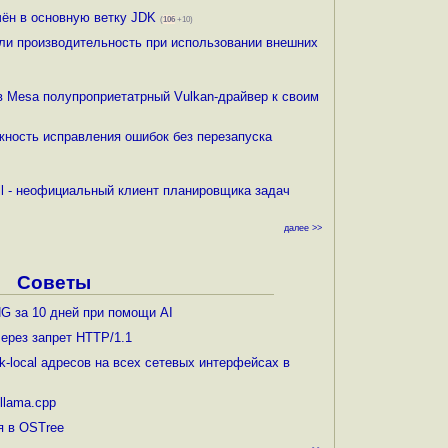
чён в основную ветку JDK
(
106
+10)
ли производительность при использовании внешних
в Mesa полупроприетатрный Vulkan-драйвер к своим
жность исправления ошибок без перезапуска
ell - неофициальный клиент планировщика задач
далее >>
Советы
G за 10 дней при помощи AI
ерез запрет HTTP/1.1
nk-local адресов на всех сетевых интерфейсах в
llama.cpp
я в OSTree