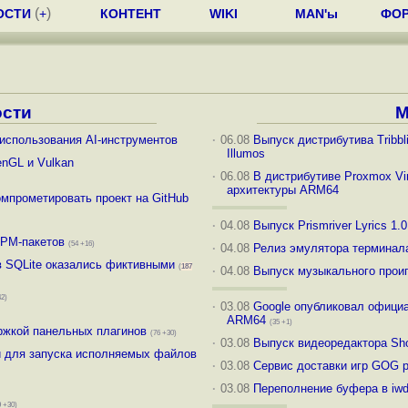
(
)
ОСТИ
+
КОНТЕНТ
WIKI
MAN'ы
ФО
ости
М
 использования AI-инструментов
·
06.08
Выпуск дистрибутива Tribbl
Illumos
enGL и Vulkan
·
06.08
В дистрибутиве Proxmox Vi
архитектуры ARM64
омпрометировать проект на GitHub
·
04.08
Выпуск Prismriver Lyrics 1
NPM-пакетов
(54 +16)
·
04.08
Релиз эмулятора терминала
 в SQLite оказались фиктивными
(
187
·
04.08
Выпуск музыкального прои
42)
·
03.08
Google опубликовал официа
ARM64
(35 +1)
ржкой панельных плагинов
(76 +30)
·
03.08
Выпуск видеоредактора Sho
й для запуска исполняемых файлов
·
03.08
Сервис доставки игр GOG 
·
03.08
Переполнение буфера в iwd
9 +30)