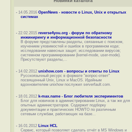
Новинки каталога
-
14.05.2016
OpenNews - новости о Linux, Unix и открытых
системах
-
22.02.2015
reverse4you.org - форум по обратному
инжинирингу и информационной безопасности
В форуме представлены разделы, связанные с поиском,
изучением уязвимостей и ошибок в программном коде;
исследовании навесных защит; исследовании вирусов;
системном программировании (kernel-mode, user-mode).
Присутствуют разделы,...
-
14.02.2012
unixhow.com - вопросы и ответы по Linux
Русскоязычный ресурс в формате "вопрос-ответ"
посвященный Unix, Linux и MacOS. Идейным
вдохновителем unixhow послужил serverfault.com.
-
18.01.2012
k-max.name - Блог любителя экспериментов
Блог для новичков в администрировании Linux, а так же для
опытных администраторов. Содержит подборку
документации и практических HOWTO по различным
сетевым службам, работающих на базе...
-
16.01.2012
Linux HCL
Сервис, который позволяет сделать отчёт в MS Windows и