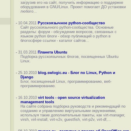
загрузив его на сайт, получить информацию о поддержке
оборудования в GNU/Linux. Проект помогает ДО установки
любого...
-
10.04.2011
Русскоязычное python-сообщество
Сайт русскоязычного python-сообщества. Основные
разделы: форум - обсуждение вопросов, связанных с
языком python блоги - обзор публикаций о python в
блогосфере ссылки - каталог сайтов...
-
31.03.2011
Планета Ubuntu
Подборка русскоязычных блогов, посвященных Ubuntu
Linux.
-
25.10.2010
blog.swlogic.eu - Блог по Linux, Python и
Django
Блог, посвященный Linux, программированию, веб-
программированию.
-
16.10.2010
virt tools - open source virtualization
management tools
На сайте собрана подборка руководств и рекомендаций по
созданию и управлению виртуальными окружениями,
используя такие дополнительные пакеты, как virt-manager,
virsh, virt-install, virt-v2v, guestfish, virt-p2v, virt-df,...