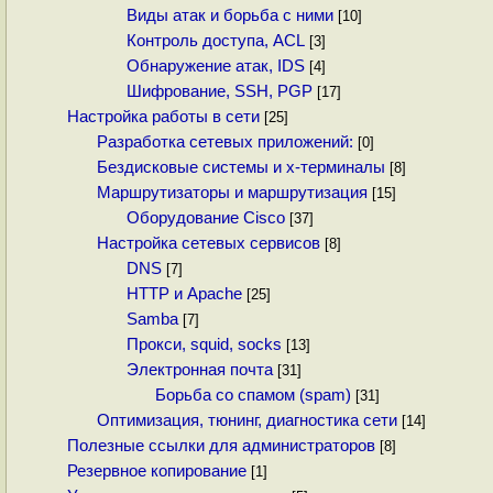
Виды атак и борьба с ними
[10]
Контроль доступа, ACL
[3]
Обнаружение атак, IDS
[4]
Шифрование, SSH, PGP
[17]
Настройка работы в сети
[25]
Разработка сетевых приложений:
[0]
Бездисковые системы и x-терминалы
[8]
Маршрутизаторы и маршрутизация
[15]
Оборудование Cisco
[37]
Настройка сетевых сервисов
[8]
DNS
[7]
HTTP и Apache
[25]
Samba
[7]
Прокси, squid, socks
[13]
Электронная почта
[31]
Борьба со спамом (spam)
[31]
Оптимизация, тюнинг, диагностика сети
[14]
Полезные ссылки для администраторов
[8]
Резервное копирование
[1]