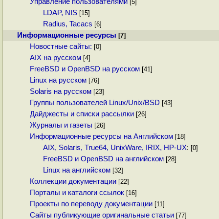
Управление пользователями
[5]
LDAP, NIS
[15]
Radius, Tacacs
[6]
Информационные ресурсы
[7]
Новостные сайты:
[0]
AIX на русском
[4]
FreeBSD и OpenBSD на русском
[41]
Linux на русском
[76]
Solaris на русском
[23]
Группы пользователей Linux/Unix/BSD
[43]
Дайджесты и списки рассылки
[26]
Журналы и газеты
[26]
Информационные ресурсы на Английском
[18]
AIX, Solaris, True64, UnixWare, IRIX, HP-UX
:
[0]
FreeBSD и OpenBSD на английском
[28]
Linux на английском
[32]
Коллекции документации
[22]
Порталы и каталоги ссылок
[16]
Проекты по переводу документации
[11]
Сайты публикующие оригинальные статьи
[77]