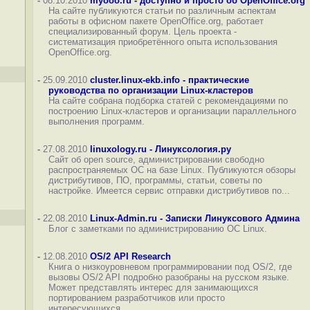
-
08.10.2010
myooo.ru - доступно и просто об OpenOffice.org
На сайте публикуются статьи по различным аспектам
работы в офисном пакете OpenOffice.org, работает
специализированный форум. Цель проекта -
систематизация приобретённого опыта использования
OpenOffice.org.
-
25.09.2010
cluster.linux-ekb.info - практические
руководства по организации Linux-кластеров
На сайте собрана подборка статей с рекомендациями по
построению Linux-кластеров и организации параллельного
выполнения программ.
-
27.08.2010
linuxology.ru - Линуксология.ру
Сайт об open source, администрировании свободно
распространяемых ОС на базе Linux. Публикуются обзоры
дистрибутивов, ПО, программы, статьи, советы по
настройке. Имеется сервис отправки дистрибутивов по...
-
22.08.2010
Linux-Admin.ru - Записки Линуксового Админа
Блог с заметками по администрированию ОС Linux.
-
12.08.2010
OS/2 API Research
Книга о низкоуровневом программировании под OS/2, где
вызовы OS/2 API подробно разобраны на русском языке.
Может представлять интерес для занимающихся
портированием разработчиков или просто
интересующихся...