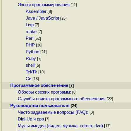
Языки программирования
[11]
Assembler
[8]
Java / JavaScript
[26]
Lisp
[7]
make
[7]
Perl
[52]
PHP
[30]
Python
[21]
Ruby
[7]
shell
[5]
Tcl/Tk
[10]
Си
[18]
Программное обеспечение
[7]
Обзоры свежих программ:
[0]
Службы поиска программного обеспечения
[22]
Руководства пользователя
[24]
Часто задаваемые вопросы (FAQ):
[0]
Dial-Up и ppp
[7]
Мультимедиа (видео, музыка, cdrom, dvd)
[17]