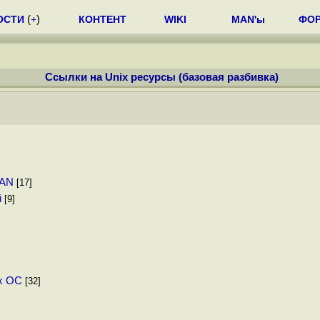
ОСТИ
(
+
)
КОНТЕНТ
WIKI
MAN'ы
ФО
Ссылки на Unix ресурсы (базовая разбивка)
LAN
[17]
й
[9]
ых ОС
[32]