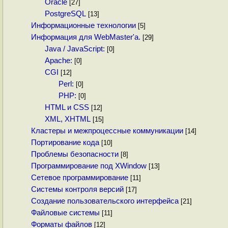
Oracle
[27]
PostgreSQL
[13]
Информационные технологии
[5]
Информация для WebMaster'а.
[29]
Java / JavaScript:
[0]
Apache:
[0]
CGI
[12]
Perl:
[0]
PHP:
[0]
HTML и CSS
[12]
XML, XHTML
[15]
Кластеры и межпроцессные коммуникации
[14]
Портирование кода
[10]
Проблемы безопасности
[8]
Программирование под XWindow
[13]
Сетевое программирование
[11]
Системы контроля версий
[17]
Создание пользовательского интерфейса
[21]
Файловые системы
[11]
Форматы файлов
[12]