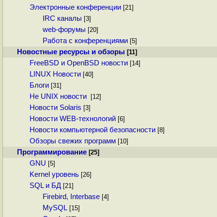
Электронные конференции
[21]
IRC каналы
[3]
web-форумы
[20]
Работа с конференциями
[5]
Новостные ресурсы и обзоры
[11]
FreeBSD и OpenBSD новости
[14]
LINUX Новости
[40]
Блоги
[31]
Не UNIX новости
[12]
Новости Solaris
[3]
Новости WEB-технологий
[6]
Новости компьютерной безопасности
[8]
Обзоры свежих программ
[10]
Программирование
[25]
GNU
[5]
Kernel уровень
[26]
SQL и БД
[21]
Firebird, Interbase
[4]
MySQL
[15]