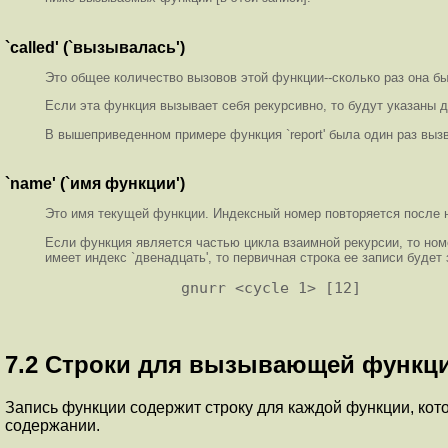
`called' (`вызывалась')
Это общее количество вызовов этой функции--сколько раз она б
Если эта функция вызывает себя рекурсивно, то будут указаны д
В вышеприведенном примере функция `report' была один раз вызв
`name' (`имя функции')
Это имя текущей функции. Индексный номер повторяется после н
Если функция является частью цикла взаимной рекурсии, то ном
имеет индекс `двенадцать', то первичная строка ее записи будет
7.2 Строки для вызывающей функц
Запись функции содержит строку для каждой функции, кото
содержании.