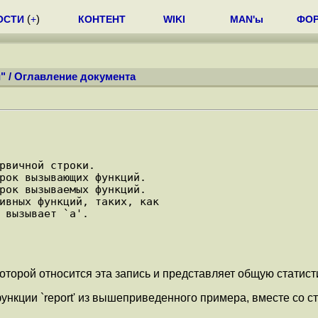
ОСТИ
(
+
)
КОНТЕНТ
WIKI
MAN'ы
ФО
"
/
Оглавление документа
оторой относится эта запись и представляет общую статист
ункции `report' из вышеприведенного примера, вместе со с