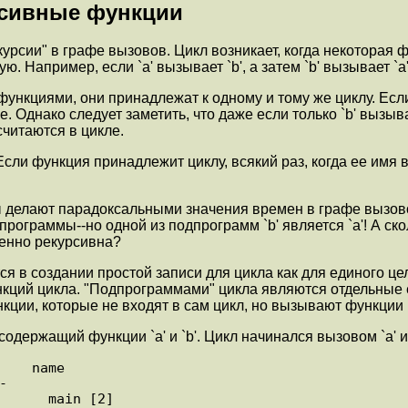
рсивные функции
урсии" в графе вызовов. Цикл возникает, когда некоторая 
 Например, если `a' вызывает `b', а затем `b' вызывает `a',
кциями, они принадлежат к одному и тому же циклу. Если `a'
. Однако следует заметить, что даже если только `b' вызывает
 считаются в цикле.
 функция принадлежит циклу, всякий раз, когда ее имя вс
 делают парадоксальными значения времен в графе вызовов
дпрограммы--но одной из подпрограмм `b' является `a'! А с
венно рекурсивна?
тся в создании простой записи для цикла как для единого ц
кций цикла. "Подпрограммами" цикла являются отдельные е
ции, которые не входят в сам цикл, но вызывают функции 
ержащий функции `a' и `b'. Цикл начинался вызовом `a' из `m