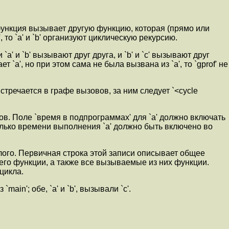
функция вызывает другую функцию, которая (прямо или
 то `a' и `b' организуют циклическую рекурсию.
 и `b' вызывают друг друга, и `b' и `c' вызывают друг
 `a', но при этом сама не была вызвана из `a', то `gprof' не
тречается в графе вызовов, за ним следует `<cycle
. Поле `время в подпрограммах' для `a' должно включать
колько времени выполнения `a' должно быть включено во
елого. Первичная строка этой записи описывает общее
го функции, а также все вызываемые из них функции.
цикла.
ain'; обе, `a' и `b', вызывали `c'.