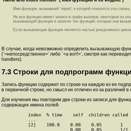
Имя функции, вызвавшей `report', к которой относится эта строка
Не все функции имеют записи в графе вызовов; некоторые из опц
вызывающей функции в записях тех функций, которые она вызыв
Если вызывающая функция является частью рекурсивного цикла
В случае, когда невозможно определить вызывающую функ
(`<непосредственно>' либо `<а вот!>', смотря как перевод
handlers).
7.3 Строки для подпрограмм функц
Запись функции содержит по строке на каждую из ее подпр
в первичной строке, но смысл их отличен из-за различий в
Для изучения мы повторим две строки из записи для функц
содержащих имена полей:
      index  % time    self  children called     name

      ...

      [2]    100.0    0.00    0.05       1         main [2]
