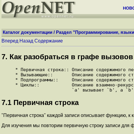
НОВ
Каталог документации
/
Раздел "Программирование, языки
Вперед
Назад
Содержание
7. Как разобраться в графе вызовов
 * Первичная строка:: Описание содержимого первичной строки.

 * Вызывающие::       Описание содержимого строк вызывающих функций.

 * Подпрограммы::     Описание содержимого строк вызываемых функций.

 * Циклы::            Описание взаимно-рекурсивных функций, таких, как

7.1 Первичная строка
"Первичная строка" каждой записи описывает функцию, к к
Для изучения мы повторим первичную строку записи для ф