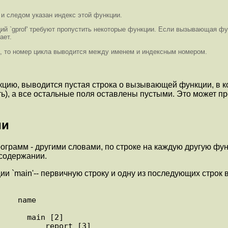
, и следом указан индекс этой функции.
ий `gprof' требуют пропустить некоторые функции. Если вызывающая функ
ает.
, то номер цикла выводится между именем и индексным номером.
цию, выводится пустая строка о вызывающей функции, в ко
ить), а все остальные поля оставлены пустыми. Это может пр
ии
ограмм - другими словами, по строке на каждую другую фу
 содержании.
ии `main'-- первичную строку и одну из последующих строк