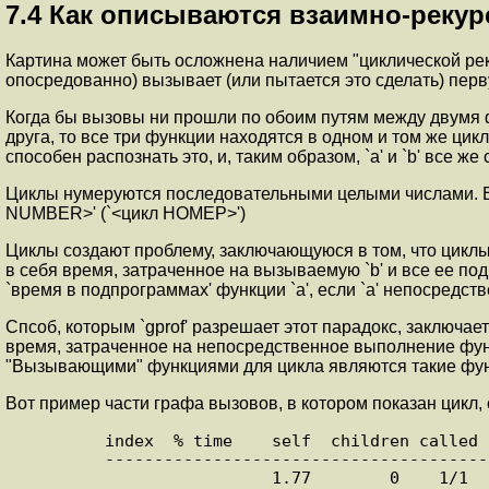
7.4 Как описываются взаимно-реку
Картина может быть осложнена наличием "циклической рек
опосредованно) вызывает (или пытается это сделать) первую.
Когда бы вызовы ни прошли по обоим путям между двумя фун
друга, то все три функции находятся в одном и том же цикле
способен распознать это, и, таким образом, `a' и `b' все же
Циклы нумеруются последовательными целыми числами. Если
NUMBER>' (`<цикл НОМЕР>')
Циклы создают проблему, заключающуюся в том, что циклы
в себя время, затраченное на вызываемую `b' и все ее по
`время в подпрограммах' функции `a', если `a' непосредст
Спсоб, которым `gprof' разрешает этот парадокс, заключае
время, затраченное на непосредственное выполнение фун
"Вызывающими" функциями для цикла являются такие функ
Вот пример части графа вызовов, в котором показан цикл, сод
      index  % time    self  children called     name

      ----------------------------------------

                       1.77        0    1/1        main [2]
