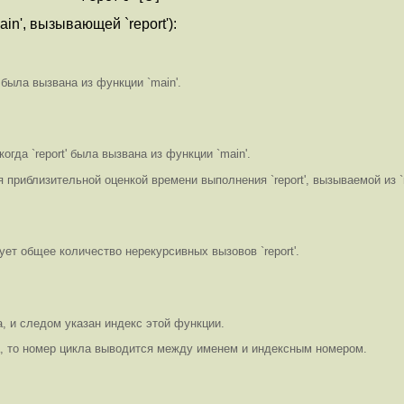
in', вызывающей `report'):
 была вызвана из функции `main'.
огда `report' была вызвана из функции `main'.
 приблизительной оценкой времени выполнения `report', вызываемой из `
дует общее количество нерекурсивных вызовов `report'.
а, и следом указан индекс этой функции.
, то номер цикла выводится между именем и индексным номером.