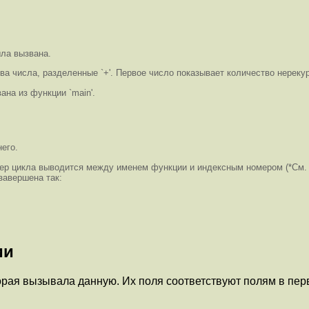
ыла вызвана.
ва числа, разделенные `+'. Первое число показывает количество нереку
ана из функции `main'.
его.
ер цикла выводится между именем функции и индексным номером (*См. Ци
 завершена так:
ии
рая вызывала данную. Их поля соответствуют полям в перви