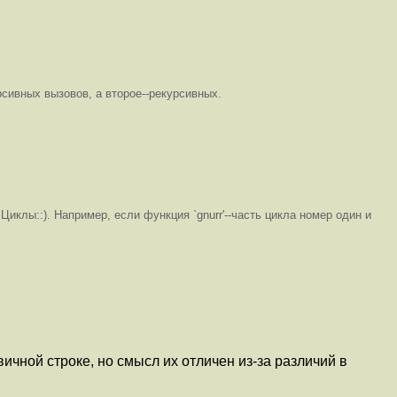
рсивных вызовов, а второе--рекурсивных.
клы::). Например, если функция `gnurr'--часть цикла номер один и
чной строке, но смысл их отличен из-за различий в