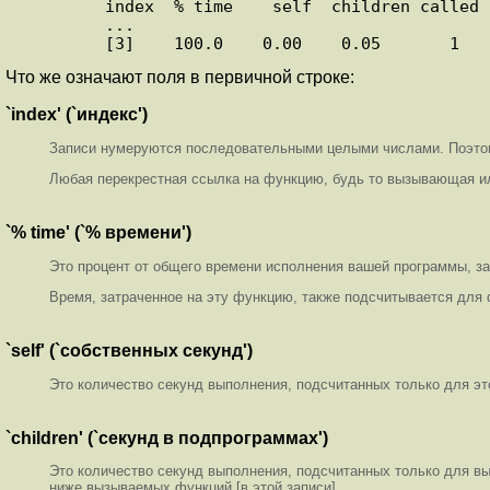
      index  % time    self  children called     name

      ...

Что же означают поля в первичной строке:
`index' (`индекс')
Записи нумеруются последовательными целыми числами. Поэтому
Любая перекрестная ссылка на функцию, будь то вызывающая или
`% time' (`% времени')
Это процент от общего времени исполнения вашей программы, з
Время, затраченное на эту функцию, также подсчитывается для
`self' (`собственных секунд')
Это количество секунд выполнения, подсчитанных только для эт
`children' (`секунд в подпрограммах')
Это количество секунд выполнения, подсчитанных только для вы
ниже вызываемых функций [в этой записи].