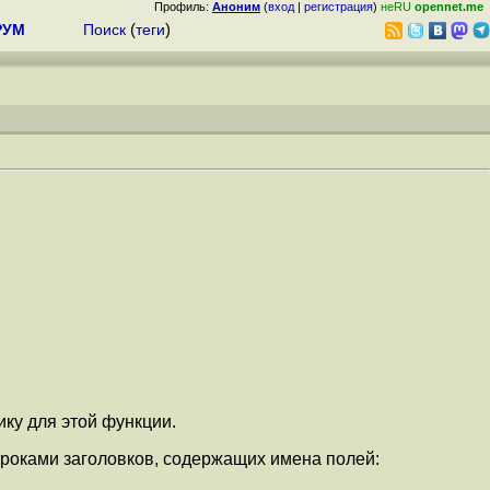
Профиль:
Аноним
(
вход
|
регистрация
)
неRU
opennet.me
РУМ
Поиск
(
теги
)
ику для этой функции.
троками заголовков, содержащих имена полей: