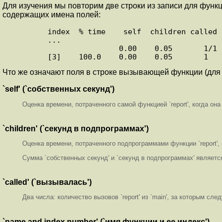
Для изучения мы повторим две строки из записи для функц
содержащих имена полей:
      index  % time    self  children called     name

      ...

                      0.00    0.05       1/1           main [2]

Что же означают поля в строке вызывающей функции (для `re
`self' (`собственных секунд')
Оценка времени, потраченного самой функцией `report', когда она
`children' (`секунд в подпрограммах')
Оценка времени, потраченного подпрограммами функции `report', к
Сумма `собственных секунд' и `секунд в подпрограммах' является
`called' (`вызывалась')
Два числа: количество вызовов `report' из `main', за которым сл
`name and index number' (`имя функции и ее индекс')