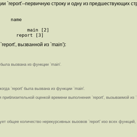
ии `report'--первичную строку и одну из предшествующих с
port', вызванной из `main'):
 была вызвана из функции `main'.
огда `report' была вызвана из функции `main'.
 приблизительной оценкой времени выполнения `report', вызываемой из `
едует общее количество нерекурсивных вызовов `report' изо всех функций