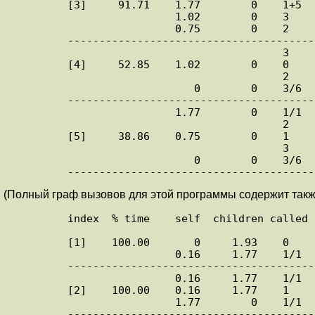
      [3]     91.71    1.77        0    1+5    <cycle 1 as a whole> [3]

                       1.02        0    3          b <cycle 1> [4]

                       0.75        0    2          a <cycle 1> [5]

      ----------------------------------------

                                        3          a <cycle 1> [5]

      [4]     52.85    1.02        0    0      b <cycle 1> [4]

                                        2          a <cycle 1> [5]

                          0        0    3/6        c [6]

      ----------------------------------------

                       1.77        0    1/1        main [2]

                                        2          b <cycle 1> [4]

      [5]     38.86    0.75        0    1      a <cycle 1> [5]

                                        3          b <cycle 1> [4]

                          0        0    3/6        c [6]

(Полный граф вызовов для этой программы содержит также за
      index  % time    self  children called     name

                                                   <spont
      [1]    100.00       0     1.93    0      start [1]

                       0.16     1.77    1/1        main [2]

      ----------------------------------------

                       0.16     1.77    1/1        start [1]

      [2]    100.00    0.16     1.77    1      main [2]

                       1.77        0    1/1        a <cycle 1> [5]

      ----------------------------------------
