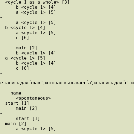
пись для `main', которая вызывает `a', и запись для `c', ко
aneous>
