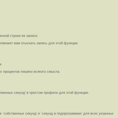
чной строки ее записи.
поможет вам отыскать запись для этой функции.
м.
х процентов лишено всякого смысла.
твенных секунд' в простом профиле для этой функции.
`собственных секунд' и `секунд в подпрограммах' для всех укзанных