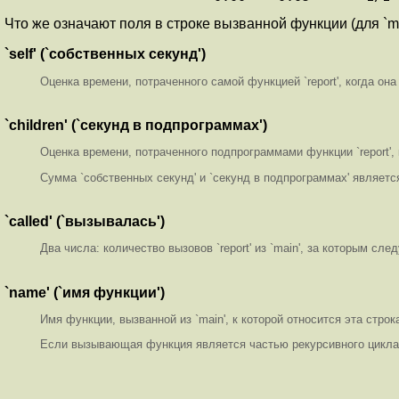
Что же означают поля в строке вызванной функции (для `ma
`self' (`собственных секунд')
Оценка времени, потраченного самой функцией `report', когда она
`children' (`секунд в подпрограммах')
Оценка времени, потраченного подпрограммами функции `report', к
Сумма `собственных секунд' и `секунд в подпрограммах' является
`called' (`вызывалась')
Два числа: количество вызовов `report' из `main', за которым сле
`name' (`имя функции')
Имя функции, вызванной из `main', к которой относится эта строк
Если вызывающая функция является частью рекурсивного цикла