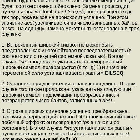
байтов будет записано в
dest
. Состояние смещения в
*ps
будет, соответственно, обновлено. Замена происходит
путем вызова wcrtomb (
dest
,
*src
,
ps
), повторяющегося до
тех пор, пока вызов не происходит успешно. При этом
значение
dest
увеличивается на число записанных байтов,
а
*src
- на единицу. Замена может быть остановлена в трех
случаях:
1. Встреченный широкий символ не может быть
представлен как многобайтовая последовательность (в
соответствии с текущей системной локалью). В этом
случае
*src
продолжает указывать на некорректный
широкий символ, возвращается (size_t)(-1) и значение
переменной
errno
устанавливается равным
EILSEQ
.
2. Остановка при достижении ограничения длины. В этом
случае
*src
также продолжает указывать на следующий
широкий символ, подлежащий преобразованию, и
возвращается число байтов, записанных в
dest
.
3. Строка широких символов успешно преобразована,
включая завершающий символ L'\0' (производящий также
побочный эффект: он возвращает
*ps
в начальное
состояние). В этом случае
*src
устанавливается равным
нулю и возвращается число байтов, записанных в
dest
,
исключая завершающий байт '\0'.