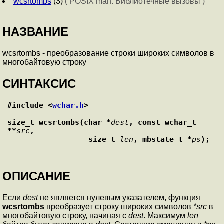
wcsrtombs
(3)
( POSIX man: Библиотечные вызовы )
НАЗВАНИЕ
wcsrtombs - преобразование строки широких символов в
многобайтовую строку
СИНТАКСИС
#include <
wchar.h
>
size_t wcsrtombs(char *
dest
, const wchar_t 
**
src
,
                  size_t 
len
, mbstate_t *
ps
);
ОПИСАНИЕ
Если
dest
не является нулевым указателем, функция
wcsrtombs
преобразует строку широких символов
*src
в
многобайтовую строку, начиная с
dest
. Максимум
len