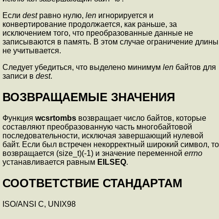
Если
dest
равно нулю,
len
игнорируется и
конвертирование продолжается, как раньше, за
исключением того, что преобразованные данные не
записываются в память. В этом случае ограничение длины
не учитывается.
Следует убедиться, что выделено минимум
len
байтов для
записи в
dest
.
ВОЗВРАЩАЕМЫЕ ЗНАЧЕНИЯ
Функция
wcsrtombs
возвращает число байтов, которые
составляют преобразованную часть многобайтовой
последовательности, исключая завершающий нулевой
байт. Если был встречен некорректный широкий символ, то
возвращается (size_t)(-1) и значение переменной
errno
устанавливается равным
EILSEQ
.
СООТВЕТСТВИЕ СТАНДАРТАМ
ISO/ANSI C, UNIX98