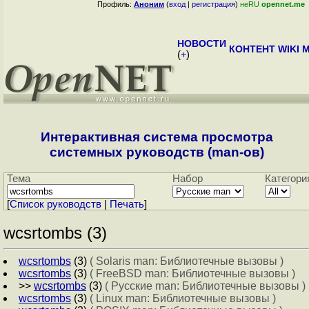
Профиль:
Аноним
(
вход
|
регистрация
)
неRU
opennet.me
НОВОСТИ
КОНТЕНТ
WIKI
M
(
+
)
Интерактивная система просмотра
системных руководств (man-ов)
Тема
Набор
Категори
[
Cписок руководств
|
Печать
]
wcsrtombs (3)
wcsrtombs
(3)
( Solaris man: Библиотечные вызовы )
wcsrtombs
(3)
( FreeBSD man: Библиотечные вызовы )
>>
wcsrtombs
(3)
( Русские man: Библиотечные вызовы )
wcsrtombs
(3)
( Linux man: Библиотечные вызовы )