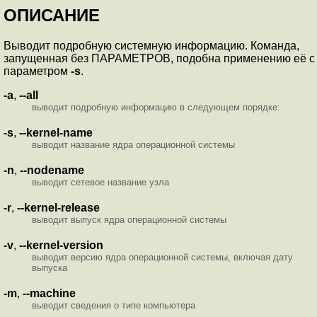
ОПИСАНИЕ
Выводит подробную системную информацию. Команда,
запущенная без ПАРАМЕТРОВ, подобна применению её с
параметром
-s
.
-a
,
--all
выводит подробную информацию в следующем порядке:
-s
,
--kernel-name
выводит название ядра операционной системы
-n
,
--nodename
выводит сетевое название узла
-r
,
--kernel-release
выводит выпуск ядра операционной системы
-v
,
--kernel-version
выводит версию ядра операционной системы, включая дату
выпуска
-m
,
--machine
выводит сведения о типе компьютера