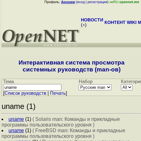
Профиль:
Аноним
(
вход
|
регистрация
)
неRU
opennet.me
НОВОСТИ
КОНТЕНТ
WIKI
M
(
+
)
Интерактивная система просмотра
системных руководств (man-ов)
Тема
Набор
Категори
[
Cписок руководств
|
Печать
]
uname (1)
uname
(1)
( Solaris man: Команды и прикладные
программы пользовательского уровня )
uname
(1)
( FreeBSD man: Команды и прикладные
программы пользовательского уровня )