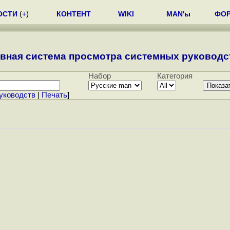
ОСТИ
(
+
)
КОНТЕНТ
WIKI
MAN'ы
ФО
вная система просмотра системных руководст
Набор
Категория
уководств
|
Печать
]