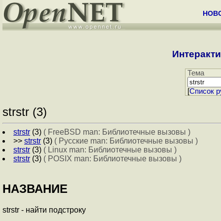
НОВ
Интеракти
Тема
[
Cписок р
strstr (3)
strstr
(3)
( FreeBSD man: Библиотечные вызовы )
>>
strstr
(3)
( Русские man: Библиотечные вызовы )
strstr
(3)
( Linux man: Библиотечные вызовы )
strstr
(3)
( POSIX man: Библиотечные вызовы )
НАЗВАНИЕ
strstr - найти подстроку