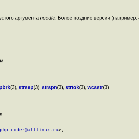
пустого аргумента
needle
. Более поздние версии (например,
ем.
rpbrk
(3),
strsep
(3),
strspn
(3),
strtok
(3),
wcsstr
(3)


php-coder@altlinux.ru
>,
