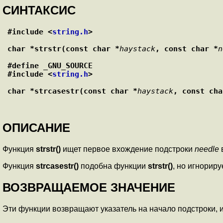
СИНТАКСИС
#include <
string.h
>
char *strstr(const char *
haystack
, const char *
n
#define _GNU_SOURCE
#include <
string.h
>
char *strcasestr(const char *
haystack
, const cha
ОПИСАНИЕ
Функция
strstr()
ищет первое вхождение подстроки
needle
Функция
strcasestr()
подобна функции
strstr()
, но игнорир
ВОЗВРАЩАЕМОЕ ЗНАЧЕНИЕ
Эти функции возвращают указатель на начало подстроки, 