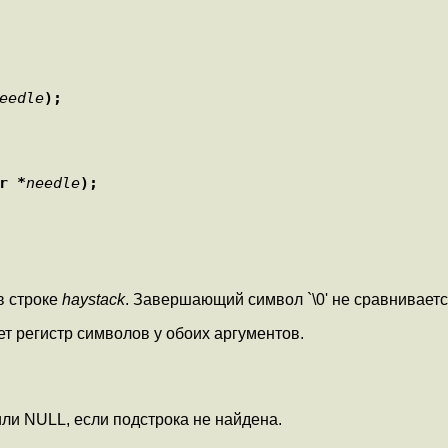
eedle
);
r *
needle
);
в строке
haystack
. Завершающий символ `\0' не сравниваетс
ует регистр символов у обоих аргументов.
или NULL, если подстрока не найдена.