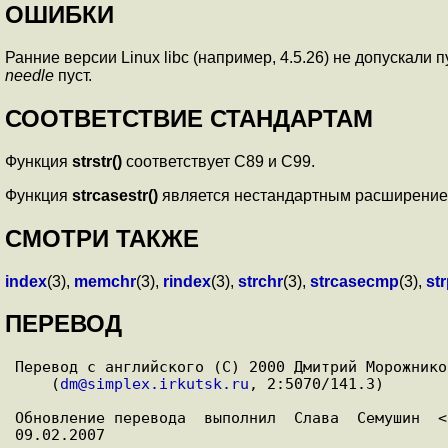
ОШИБКИ
Ранние версии Linux libc (например, 4.5.26) не допускали 
needle
пуст.
СООТВЕТСТВИЕ СТАНДАРТАМ
Функция
strstr()
соответствует C89 и C99.
Функция
strcasestr()
является нестандартным расширени
СМОТРИ ТАКЖЕ
index
(3),
memchr
(3),
rindex
(3),
strchr
(3),
strcasecmp
(3),
st
ПЕРЕВОД
Перевод с английского (C) 2000 Дмитрий Морожников
    (
dm@simplex.irkutsk.ru
, 2:5070/141.3)

Обновление перевода  выполнил  Слава  Семушин  <