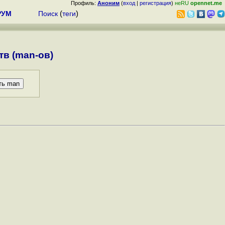
Профиль:
Аноним
(
вход
|
регистрация
)
неRU
opennet.me
РУМ
Поиск
(
теги
)
в (man-ов)