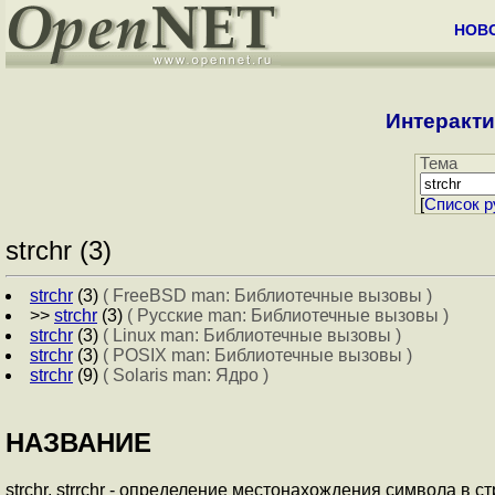
НОВ
Интеракти
Тема
[
Cписок р
strchr (3)
strchr
(3)
( FreeBSD man: Библиотечные вызовы )
>>
strchr
(3)
( Русские man: Библиотечные вызовы )
strchr
(3)
( Linux man: Библиотечные вызовы )
strchr
(3)
( POSIX man: Библиотечные вызовы )
strchr
(9)
( Solaris man: Ядро )
НАЗВАНИЕ
strchr, strrchr - определение местонахождения символа в с