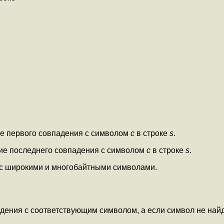
е первого совпадения с символом
c
в строке
s
.
ие последнего совпадения с символом
c
в строке
s
.
ет с широкими и многобайтными символами.
дения с соответствующим символом, а если символ не най