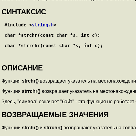
СИНТАКСИС
#include <
string.h
>
char *strchr(const char *
s
, int 
c
);
char *strrchr(const char *
s
, int 
c
);
ОПИСАНИЕ
Функция
strchr()
возвращает указатель на местонахождени
Функция
strrchr()
возвращает указатель на местонахожден
Здесь, "символ" означает "байт" - эта функция не работа
ВОЗВРАЩАЕМЫЕ ЗНАЧЕНИЯ
Функции
strchr()
и
strrchr()
возвращают указатель на совпа