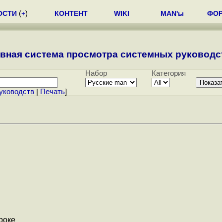
ОСТИ
(
+
)
КОНТЕНТ
WIKI
MAN'ы
ФО
вная система просмотра системных руководст
Набор
Категория
уководств
|
Печать
]
троке