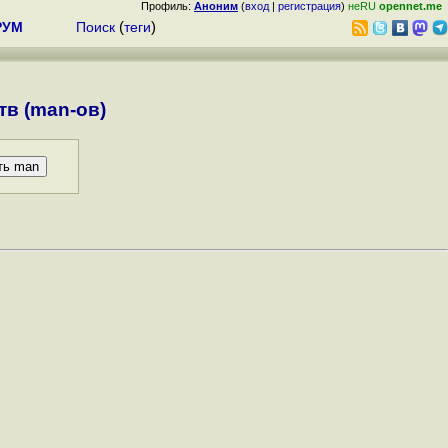
Профиль:
Аноним
(
вход
|
регистрация
)
неRU
opennet.me
РУМ
Поиск
(
теги
)
в (man-ов)