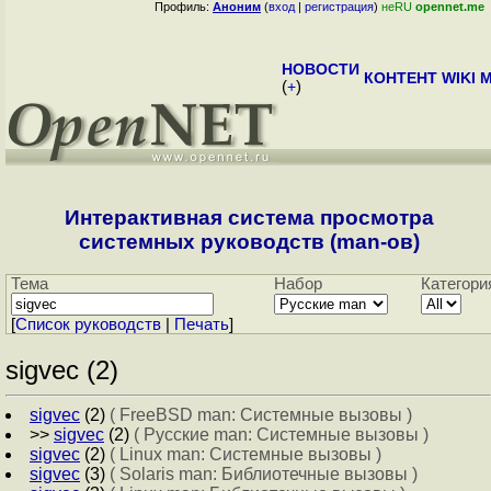
Профиль:
Аноним
(
вход
|
регистрация
)
неRU
opennet.me
НОВОСТИ
КОНТЕНТ
WIKI
M
(
+
)
Интерактивная система просмотра
системных руководств (man-ов)
Тема
Набор
Категори
[
Cписок руководств
|
Печать
]
sigvec (2)
sigvec
(2)
( FreeBSD man: Системные вызовы )
>>
sigvec
(2)
( Русские man: Системные вызовы )
sigvec
(2)
( Linux man: Системные вызовы )
sigvec
(3)
( Solaris man: Библиотечные вызовы )