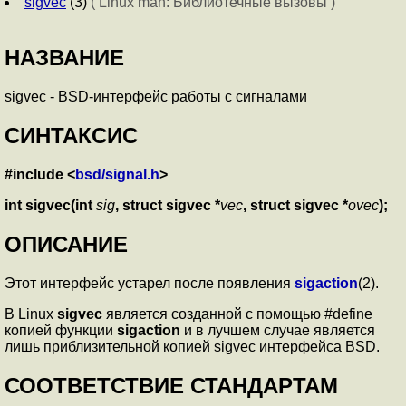
sigvec
(3)
( Linux man: Библиотечные вызовы )
НАЗВАНИЕ
sigvec - BSD-интерфейс работы с сигналами
СИНТАКСИС
#include <
bsd/signal.h
>
int sigvec(int
sig
, struct sigvec *
vec
, struct sigvec *
ovec
);
ОПИСАНИЕ
Этот интерфейс устарел после появления
sigaction
(2).
В Linux
sigvec
является созданной с помощью #define
копией функции
sigaction
и в лучшем случае является
лишь приблизительной копией sigvec интерфейса BSD.
СООТВЕТСТВИЕ СТАНДАРТАМ