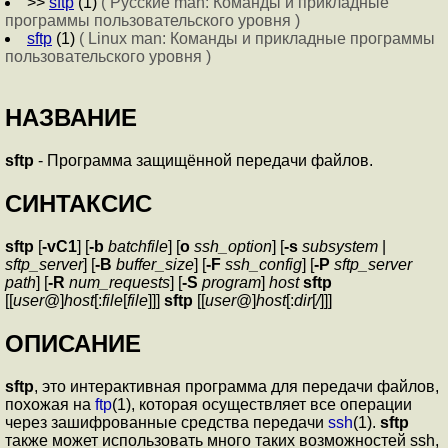
>>
sftp
(1)
( Русские man: Команды и прикладные
программы пользовательского уровня )
sftp
(1)
( Linux man: Команды и прикладные программы
пользовательского уровня )
НАЗВАНИЕ
sftp
- Программа защищённой передачи файлов.
СИНТАКСИС
sftp
[
-vC1
] [
-b
batchfile
] [
o
ssh_option
] [
-s
subsystem
|
sftp_server
] [
-B
buffer_size
] [
-F
ssh_config
] [
-P
sftp_server
path
] [
-R
num_requests
] [
-S
program
]
host
sftp
[[
user
@]
host
[:
file
[
file
]]]
sftp
[[
user
@]
host
[:
dir
[
/
]]]
ОПИСАНИЕ
sftp
, это интерактивная программа для передачи файлов,
похожая на
ftp
(1), которая осуществляет все операции
через зашифрованные средства передачи
ssh
(1).
sftp
также может использовать много таких возможностей ssh,