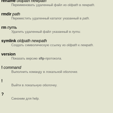
rename
oldpath
newpath
Переименовать удаленный файл из
oldpath
в
newpath
.
rmdir
path
Переместить удаленный каталог указанный в
path
.
rm
путь
Удалить удаленный файл указанный в
пути
.
symlink
oldpath
newpath
Создать символическую ссылку из
oldpath
к
newpath
.
version
Показать версию
sftp
-протокола.
!
command
Выполнить команду в локальной оболочке.
!
Выйти в локальную оболочку.
?
Синоним для help.