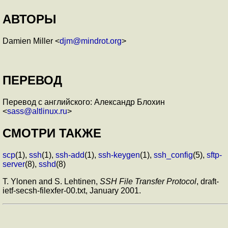
АВТОРЫ
Damien Miller <
djm@mindrot.org
>
ПЕРЕВОД
Перевод с английского: Александр Блохин
<
sass@altlinux.ru
>
СМОТРИ ТАКЖЕ
scp
(1),
ssh
(1),
ssh-add
(1),
ssh-keygen
(1),
ssh_config
(5),
sftp-
server
(8),
sshd
(8)
T. Ylonen and S. Lehtinen,
SSH File Transfer Protocol
, draft-
ietf-secsh-filexfer-00.txt, January 2001.