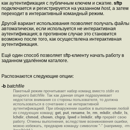
как аутентификация с публичным ключем и сжатие.
sftp
подключается и регистрируется на указанном
host
, а затем
переходит в интерактивный командный режим.
Другой вариант использования позволяет получать файлы
автоматически, если используется не интерактивная
аутентификация; в противном случае это становится
возможно после того, как осуществлена интерактивная
аутентификация.
Ещё один способ позволяет sftp-клиенту начать работу в
заданном удалённом каталоге.
Распознаются следующие опции:
-b
batchfile
Пакетный режим прочитывает набор команд вместо
stdin
из
входного
batchfile
. Так как данная опция подразумевает
недостаток внимания со стороны пользователя, то должна
использоваться в сочетании с не интерактивной
аутентификацией. При обнаружении ошибок в выполнении любой
из следующих команд:
get
,
put
,
rename
,
ln
,
rm
,
mkdir
,
chdir
,
ls
,
lchdir
,
chmod
,
chown
,
chgrp
,
lpwd
и
lmkdir
,
sftp
прервёт свою
работу. Отмены выполнения, вследствие возникновения ошибки,
можно избежать, предварив команду символом "-" (например, -rm