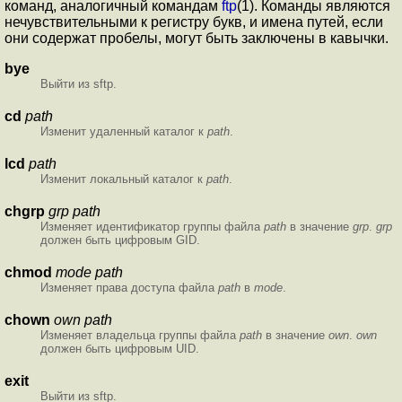
команд, аналогичный командам
ftp
(1). Команды являются
нечувствительными к регистру букв, и имена путей, если
они содержат пробелы, могут быть заключены в кавычки.
bye
Выйти из sftp.
cd
path
Изменит удаленный каталог к
path
.
lcd
path
Изменит локальный каталог к
path
.
chgrp
grp
path
Изменяет идентификатор группы файла
path
в значение
grp
.
grp
должен быть цифровым GID.
chmod
mode
path
Изменяет права доступа файла
path
в
mode
.
chown
own
path
Изменяет владельца группы файла
path
в значение
own
.
own
должен быть цифровым UID.
exit
Выйти из sftp.