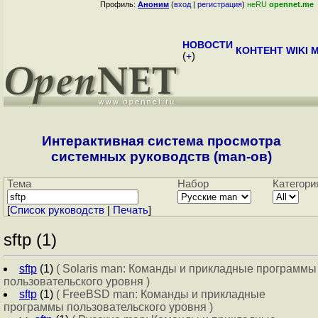
Профиль:
Аноним
(
вход
|
регистрация
)
неRU
opennet.me
НОВОСТИ
КОНТЕНТ
WIKI
M
(
+
)
Интерактивная система просмотра
системных руководств (man-ов)
Тема
Набор
Категори
[
Cписок руководств
|
Печать
]
sftp (1)
sftp
(1)
( Solaris man: Команды и прикладные программы
пользовательского уровня )
sftp
(1)
( FreeBSD man: Команды и прикладные
программы пользовательского уровня )