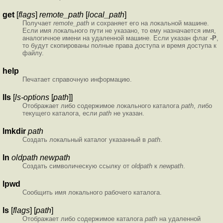
get
[
flags
]
remote_path
[
local_path
]
Получает
remote_path
и сохраняет его на локальной машине.
Если имя локального пути не указано, то ему назначается имя,
аналогичное имени на удаленной машине. Если указан флаг
-P
,
то будут скопированы полные права доступа и время доступа к
файлу.
help
Печатает справочную информацию.
lls
[
ls-options
[
path
]]
Отображает либо содержимое локального каталога
path
, либо
текущего каталога, если
path
не указан.
lmkdir
path
Создать локальный каталог указанный в
path
.
ln
oldpath
newpath
Создать символическую ссылку от
oldpath
к
newpath
.
lpwd
Сообщить имя локального рабочего каталога.
ls
[
flags
] [
path
]
Отображает либо содержимое каталога
path
на удаленной