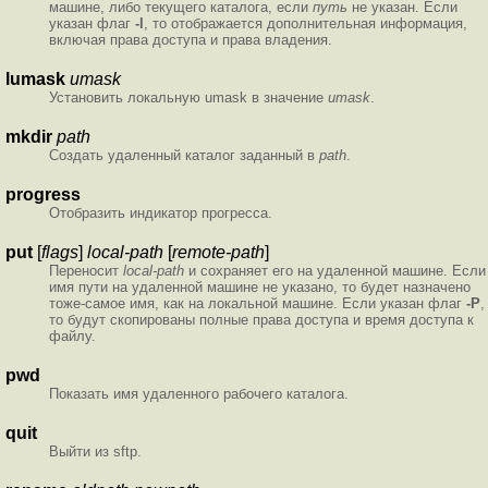
машине, либо текущего каталога, если
путь
не указан. Если
указан флаг
-l
, то отображается дополнительная информация,
включая права доступа и права владения.
lumask
umask
Установить локальную umask в значение
umask
.
mkdir
path
Создать удаленный каталог заданный в
path
.
progress
Отобразить индикатор прогресса.
put
[
flags
]
local-path
[
remote-path
]
Переносит
local-path
и сохраняет его на удаленной машине. Если
имя пути на удаленной машине не указано, то будет назначено
тоже-самое имя, как на локальной машине. Если указан флаг
-P
,
то будут скопированы полные права доступа и время доступа к
файлу.
pwd
Показать имя удаленного рабочего каталога.
quit
Выйти из sftp.