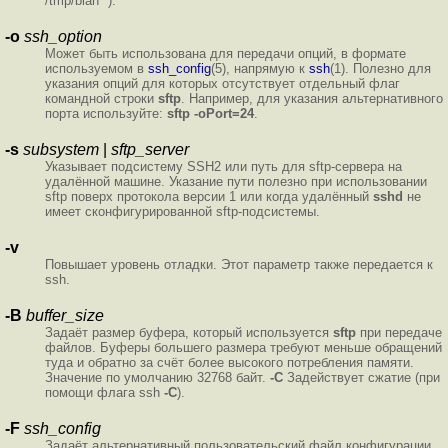
/tmp/blah* ).
-o
ssh_option
Может быть использована для передачи опций, в формате
используемом в
ssh_config
(5), напрямую к
ssh
(1). Полезно для
указания опций для которых отсутствует отдельный флаг
командной строки
sftp
. Например, для указания альтернативного
порта используйте:
sftp -oPort=24
.
-s
subsystem
|
sftp_server
Указывает подсистему SSH2 или путь для sftp-сервера на
удалённой машине. Указание пути полезно при использовании
sftp поверх протокола версии 1 или когда удалённый
sshd
не
имеет сконфигурированной sftp-подсистемы.
-v
Повышает уровень отладки. Этот параметр также передается к
ssh.
-B
buffer_size
Задаёт размер буфера, который используется
sftp
при передаче
файлов. Буферы большего размера требуют меньше обращений
туда и обратно за счёт более высокого потребления памяти.
Значение по умолчанию 32768 байт.
-С
Задействует сжатие (при
помощи флага ssh
-С
).
-F
ssh_config
Задаёт альтернативный пользовательский файл конфигурации