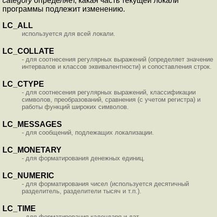
category
определяет, какая часть текущей локали
программы подлежит изменению.
LC_ALL
используется для всей локали.
LC_COLLATE
- для соотнесения регулярных выражений (определяет значение
интервалов и классов эквивалентности) и сопоставления строк.
LC_CTYPE
- для соотнесения регулярных выражений, классификации
символов, преобразований, сравнения (с учетом регистра) и
работы функций широких символов.
LC_MESSAGES
- для сообщений, подлежащих локализации.
LC_MONETARY
- для форматирования денежных единиц.
LC_NUMERIC
- для форматирования чисел (используется десятичный
разделитель, разделители тысяч и т.п.).
LC_TIME
- для форматирования календаря и дат.