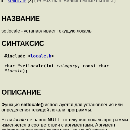
setlocale
(3)
( POSIX man: Библиотечные вызовы )
НАЗВАНИЕ
setlocale - устанавливает текущую локаль
СИНТАКСИС
#include <
locale.h
>
char *setlocale(int 
category
, const char 
*
locale
);
ОПИСАНИЕ
Функция
setlocale()
используется для установления или
определения текущей локали программы.
Если
locale
не равно
NULL
, то текущяя локаль программы
изменяется в соответствии с аргументами. Аргумент