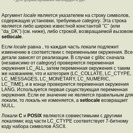
Аргумент
locale
является указателем на строку символов,
содержащую установки, требуемые
category
. Эта строка
является либо широко известной константой "C" (или
"da_DK") (см. ниже), либо строкой, возвращаемой вызовом
setlocale
.
Если
locale
равна
, то каждая часть локали подлежит
изменению в соответствии с переменными окружения. Все
детали зависят от реализации. В случае с glibc сначала
(независимо от
category
) проверяется переменная
окружения LC_ALL, затем переменная окружения с таким
же названием, что и категория (LC_COLLATE, LC_CTYPE,
LC_MESSAGES, LC_MONETARY, LC_NUMERIC,
LC_TIME), и в конце проверяется переменная окружения
LANG. Используется первая существующая переменная
окружения. Если ее значение не является правильным для
локали, то локаль не изменяется, а
setlocale
возвращает
NULL.
Локали
C
и
POSIX
являются совместимыми с другими
локалями; код части LC_CTYPE соответствует 7-битному
коду набора символов ASCII.