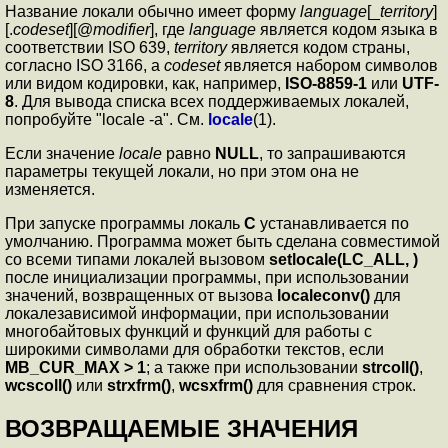
Название локали обычно имеет форму
language
[_
territory
]
[.
codeset
][@
modifier
], где
language
является кодом языка в
соответствии ISO 639,
territory
является кодом страны,
согласно ISO 3166, а
codeset
является набором символов
или видом кодировки, как, например,
ISO-8859-1
или
UTF-
8
. Для вывода списка всех поддерживаемых локалей,
попробуйте "locale -a". См.
locale
(1).
Если значение
locale
равно
NULL
, то запрашиваются
параметры текущей локали, но при этом она не
изменяется.
При запуске программы локаль
C
устанавливается по
умолчанию. Программа может быть сделана совместимой
со всеми типами локалей вызовом
setlocale(LC_ALL, )
после инициализации программы, при использовании
значений, возвращенных от вызова
localeconv()
для
локалезависимой информации, при использовании
многобайтовых функций и функций для работы с
широкими символами для обработки текстов, если
MB_CUR_MAX > 1
; а также при использовании
strcoll()
,
wcscoll()
или
strxfrm()
,
wcsxfrm()
для сравнения строк.
ВОЗВРАЩАЕМЫЕ ЗНАЧЕНИЯ