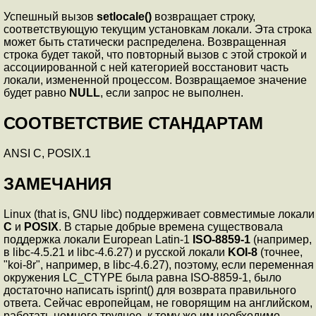
Успешный вызов
setlocale()
возвращает строку,
соответствующую текущим установкам локали. Эта строка
может быть статически распределена. Возвращенная
строка будет такой, что повторный вызов с этой строкой и
ассоциированной с ней категорией восстановит часть
локали, измененной процессом. Возвращаемое значение
будет равно
NULL
, если запрос не выполнен.
СООТВЕТСТВИЕ СТАНДАРТАМ
ANSI C, POSIX.1
ЗАМЕЧАНИЯ
Linux (that is, GNU libc) поддерживает совместимые локали
C
и
POSIX
. В старые добрые времена существовала
поддержка локали European Latin-1
ISO-8859-1
(например,
в libc-4.5.21 и libc-4.6.27) и русской локали
KOI-8
(точнее,
"koi-8r", например, в libc-4.6.27), поэтому, если переменная
окружения LC_CTYPE была равна ISO-8859-1, было
достаточно написать isprint() для возврата правильного
ответа. Сейчас европейцам, не говорящим на английском,
работать немного труднее, к тому же им необходимо