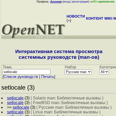
Профиль:
Аноним
(
вход
|
регистрация
)
неRU
opennet.me
НОВОСТИ
КОНТЕНТ
WIKI
M
(
+
)
Интерактивная система просмотра
системных руководств (man-ов)
Тема
Набор
Категори
[
Cписок руководств
|
Печать
]
setlocale (3)
setlocale
(3)
( Solaris man: Библиотечные вызовы )
setlocale
(3)
( FreeBSD man: Библиотечные вызовы )
>>
setlocale
(3)
( Русские man: Библиотечные вызовы )
setlocale
(3)
( Linux man: Библиотечные вызовы )