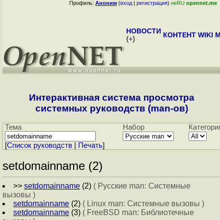
Профиль:
Аноним
(
вход
|
регистрация
)
неRU
opennet.me
НОВОСТИ
КОНТЕНТ
WIKI
M
(
+
)
Интерактивная система просмотра
системных руководств (man-ов)
Тема
Набор
Категори
[
Cписок руководств
|
Печать
]
setdomainname (2)
>>
setdomainname
(2)
( Русские man: Системные
вызовы )
setdomainname
(2)
( Linux man: Системные вызовы )
setdomainname
(3)
( FreeBSD man: Библиотечные