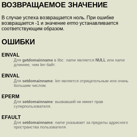
ВОЗВРАЩАЕМОЕ ЗНАЧЕНИЕ
В случае успеха возвращается ноль. При ошибке
возвращается -1 и значение
errno
устанавливается
соответствующим образом.
ОШИБКИ
EINVAL
Для
getdomainname
в libc:
name
является
NULL
или
name
длиннее, чем
len
байт.
EINVAL
Для
setdomainname
:
len
является отрицательным или очень
большим числом.
EPERM
Для
setdomainname
: вызвавший не имеет прав
суперпользователя.
EFAULT
Для
setdomainname
:
name
указывает за пределы адресного
пространства пользователя.