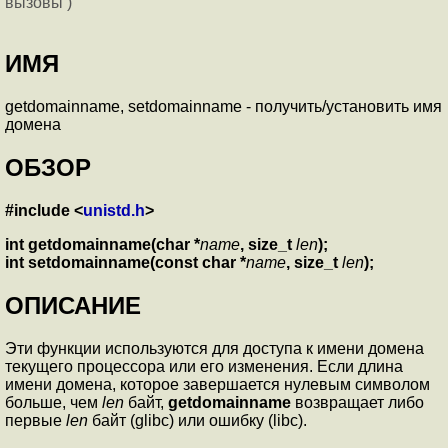
вызовы )
ИМЯ
getdomainname, setdomainname - получить/установить имя
домена
ОБЗОР
#include <
unistd.h
>
int getdomainname(char *
name
, size_t
len
);
int setdomainname(const char *
name
, size_t
len
);
ОПИСАНИЕ
Эти функции используются для доступа к имени домена
текущего процессора или его изменения. Если длина
имени домена, которое завершается нулевым символом
больше, чем
len
байт,
getdomainname
возвращает либо
первые
len
байт (glibc) или ошибку (libc).