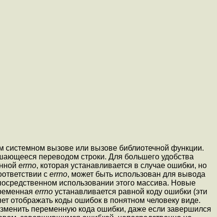
м системном вызове или вызове библиотечной функции.
ершающееся переводом строки. Для большего удобства
енной
errno
, которая устанавливается в случае ошибки, но
соответствии с
errno
, может быть использован для вывода
епосредственном использовании этого массива. Новые
еременная
errno
устанавливается равной коду ошибки (эти
ет отображать коды ошибок в понятном человеку виде.
изменить переменную кода ошибки, даже если завершился