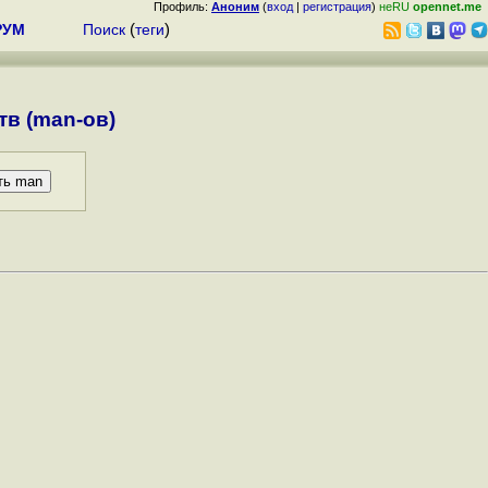
Профиль:
Аноним
(
вход
|
регистрация
)
неRU
opennet.me
РУМ
Поиск
(
теги
)
в (man-ов)