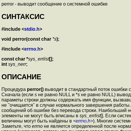
perror - выводит сообщение о системной ошибке
СИНТАКСИС
#include <
stdio.h
>
void perror(const char
*s
);
#include <
errno.h
>
const char *
sys_errlist
[];
int
sys_nerr
;
ОПИСАНИЕ
Процедура
perror()
выводит в стандартный поток ошибки 
Сначала (если
s
не равно NULL и *
s
не равно NULL) вывод
параметы строки должны содержать имя функции, вызвав
не "очищается" в случае нормального завершения работы
сообщений об ошибке без перевода строки. Наибольший н
элементы не могут быть вписаны в
sys_errlist
[]. Если сис
величины могут быть найдены в
<
errno.h
>
). Многие систе
Заметьте, что
errno
не является определенной после норма