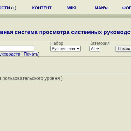
ОСТИ
(
+
)
КОНТЕНТ
WIKI
MAN'ы
ФО
вная система просмотра системных руководст
Набор
Категория
уководств
|
Печать
]
 пользовательского уровня )