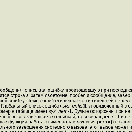
сообщения, описывая ошибку, произошедшую при последне
ится строка
s
, затем двоеточие, пробел и сообщение, зав
шей ошибку. Номер ошибки извлекается из внешней перем
. Глобальный список ошибок
sys_errlist
[], упорядоченный в 
омер в таблице имеет
sys_nerr
-1. Будьте осторожны при н
темный вызов завершается ошибкой, то возвращается -1 и п
мные функции работают именно так. Функция
perror()
позволя
льного завершения системного вызова: этот вызов может 