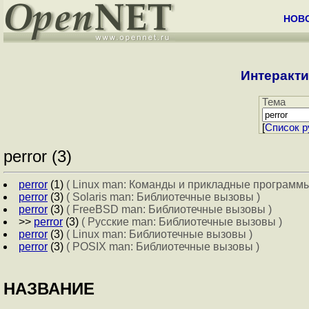
НОВ
Интеракти
Тема
[
Cписок р
perror (3)
perror
(1)
( Linux man: Команды и прикладные программы
perror
(3)
( Solaris man: Библиотечные вызовы )
perror
(3)
( FreeBSD man: Библиотечные вызовы )
>>
perror
(3)
( Русские man: Библиотечные вызовы )
perror
(3)
( Linux man: Библиотечные вызовы )
perror
(3)
( POSIX man: Библиотечные вызовы )
НАЗВАНИЕ