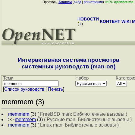
Профиль:
Аноним
(
вход
|
регистрация
)
неRU
opennet.me
НОВОСТИ
КОНТЕНТ
WIKI
M
(
+
)
Интерактивная система просмотра
системных руководств (man-ов)
Тема
Набор
Категори
[
Cписок руководств
|
Печать
]
memmem (3)
memmem
(3)
( FreeBSD man: Библиотечные вызовы )
>>
memmem
(3)
( Русские man: Библиотечные вызовы )
memmem
(3)
( Linux man: Библиотечные вызовы )