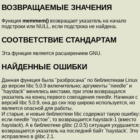
ВОЗВРАЩАЕМЫЕ ЗНАЧЕНИЯ
Функция
memmem()
возвращает указатель на начало
подстроки или NULL, если подстрока не найдена.
СООТВЕТСТВИЕ СТАНДАРТАМ
Эта функция является расширением GNU.
НАЙДЕННЫЕ ОШИБКИ
Данная функция была "разбросана" по библиотекам Linux
до версии libc 5.0.9 включительно; аргументы "needle" и
"haystack" менялись местами, при этом возвращался
указатель на конец первого совпадения
needle
. Начиная с
версий libc 5.0.9, она до сих пор широко используется, но
является опасной для работы.
И старые, и новые библиотеки libc содержат такую ошибку:
если
needle
"пустое", то возвращается
haystack
-1 (вместо
haystack
). А в библиотеке glibc (2.0.5) ситуация ухудшается:
возвращается указатель на последний байт `haystack'. Это
исправлено в glibc 2.1.