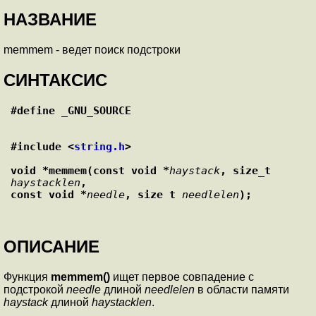
НАЗВАНИЕ
memmem - ведет поиск подстроки
СИНТАКСИС
#define _GNU_SOURCE
#include <
string.h
>
void *memmem(const void *
haystack
, size_t 
haystacklen
,
const void *
needle
, size_t 
needlelen
);
ОПИСАНИЕ
Функция
memmem()
ищет первое совпадение с
подстрокой
needle
длиной
needlelen
в области памяти
haystack
длиной
haystacklen
.