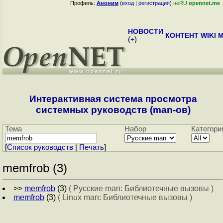
Профиль:
Аноним
(
вход
|
регистрация
)
неRU
opennet.me
НОВОСТИ
КОНТЕНТ
WIKI
M
(
+
)
Интерактивная система просмотра
системных руководств (man-ов)
Тема
Набор
Категори
[
Cписок руководств
|
Печать
]
memfrob (3)
>>
memfrob
(3)
( Русские man: Библиотечные вызовы )
memfrob
(3)
( Linux man: Библиотечные вызовы )