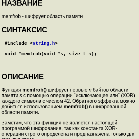
НАЗВАНИЕ
memfrob - шифрует область памяти
СИНТАКСИС
#include <
string.h
>
void *memfrob(void *
s
, size_t 
n
);
ОПИСАНИЕ
Функция
memfrob()
шифрует первые
n
байтов области
памяти
s
с помощью операции "исключающее или" (XOR)
каждого символа с числом 42. Обратного эффекта можно
добиться использованием
memfrob()
в шифрованной
области памяти.
Заметим, что эта функция не является настоящей
программой шифрования, так как константа XOR-
операции строго определена и предназначена только для