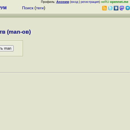
Профиль:
Аноним
(
вход
|
регистрация
)
неRU
opennet.me
РУМ
Поиск
(
теги
)
в (man-ов)