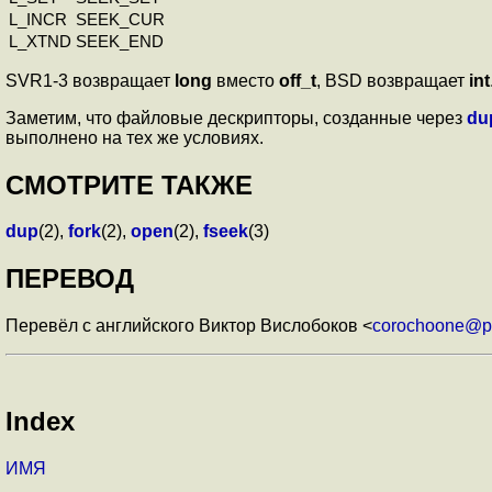
L_INCR
SEEK_CUR
L_XTND
SEEK_END
SVR1-3 возвращает
long
вместо
off_t
, BSD возвращает
int
Заметим, что файловые дескрипторы, созданные через
du
выполнено на тех же условиях.
СМОТРИТЕ ТАКЖЕ
dup
(2),
fork
(2),
open
(2),
fseek
(3)
ПЕРЕВОД
Перевёл с английского Виктор Вислобоков <
corochoone@p
Index
ИМЯ