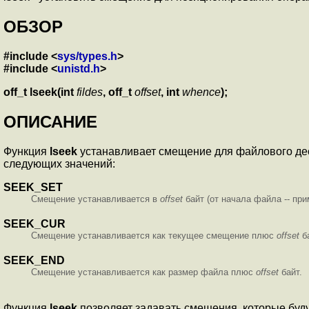
ОБЗОР
#include <
sys/types.h
>
#include <
unistd.h
>
off_t lseek(int
fildes
, off_t
offset
, int
whence
);
ОПИСАНИЕ
Функция
lseek
устанавливает смещение для файлового д
следующих значений:
SEEK_SET
Смещение устанавливается в
offset
байт (от начала файла -- прим
SEEK_CUR
Смещение устанавливается как текущее смещение плюс
offset
ба
SEEK_END
Смещение устанавливается как размер файла плюс
offset
байт.
Функция
lseek
позволяет задавать смещения, которые буд