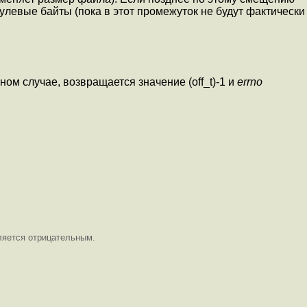
улевые байты (пока в этот промежуток не будут фактически
ом случае, возвращается значение (off_t)-1 и
errno
яется отрицательным.