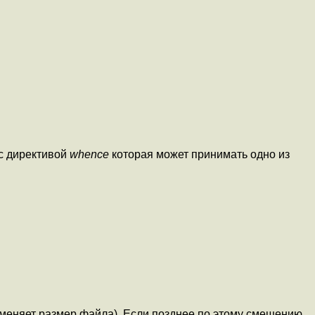
 с директивой
whence
которая может принимать одно из
зменяет размер файла). Если позднее по этому смещению