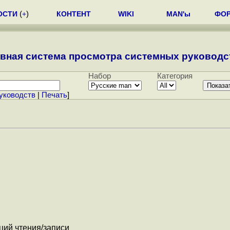
ОСТИ
(
+
)
КОНТЕНТ
WIKI
MAN'ы
ФО
вная система просмотра системных руководст
Набор
Категория
уководств
|
Печать
]
ций чтения/записи