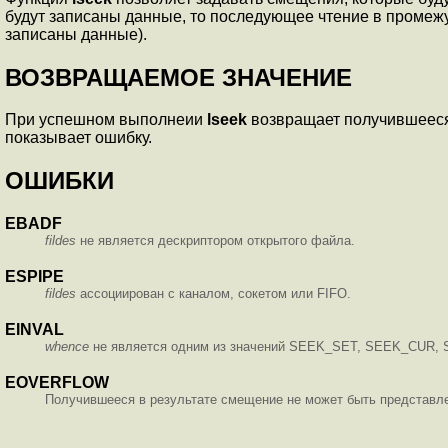
будут записаны данные, то последующее чтение в промежут
записаны данные).
ВОЗВРАЩАЕМОЕ ЗНАЧЕНИЕ
При успешном выполнеии
lseek
возвращает получившееся в
показывает ошибку.
ОШИБКИ
EBADF
fildes
не является дескриптором открытого файла.
ESPIPE
fildes
ассоциирован с каналом, сокетом или FIFO.
EINVAL
whence
не является одним из значений SEEK_SET, SEEK_CUR, S
EOVERFLOW
Получившееся в результате смещение не может быть представлен