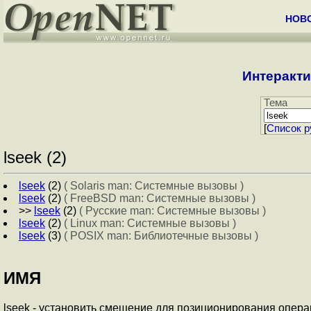
НОВ
Интеракти
Тема
[
Cписок р
lseek (2)
lseek
(2)
( Solaris man: Системные вызовы )
lseek
(2)
( FreeBSD man: Системные вызовы )
>>
lseek
(2)
( Русские man: Системные вызовы )
lseek
(2)
( Linux man: Системные вызовы )
lseek
(3)
( POSIX man: Библиотечные вызовы )
ИМЯ
lseek - установить смещение для позиционирования опера