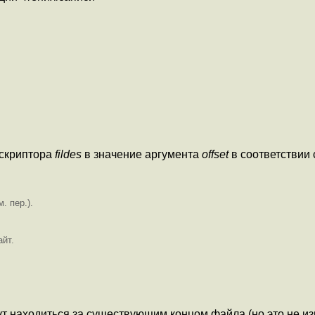
ескриптора
fildes
в значение аргумента
offset
в соответствии
. пер.).
йт.
ут находиться за существующим концом файла (но это не и