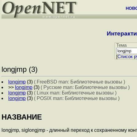
НОВ
Интеракти
Тема
[
Cписок р
longjmp (3)
longjmp
(3)
( FreeBSD man: Библиотечные вызовы )
>>
longjmp
(3)
( Русские man: Библиотечные вызовы )
longjmp
(3)
( Linux man: Библиотечные вызовы )
longjmp
(3)
( POSIX man: Библиотечные вызовы )
НАЗВАНИЕ
longjmp, siglongjmp - длинный переход к сохраненному кон