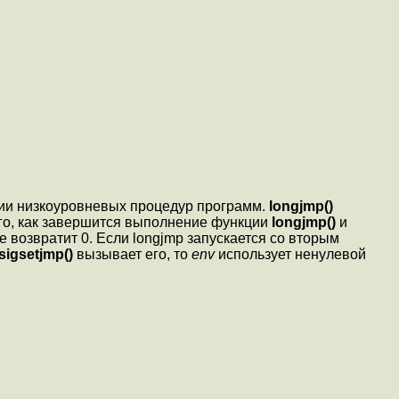
ии низкоуровневых процедур программ.
longjmp()
ого, как завершится выполнение функции
longjmp()
и
е возвратит 0. Если longjmp запускается со вторым
sigsetjmp()
вызывает его, то
env
использует ненулевой