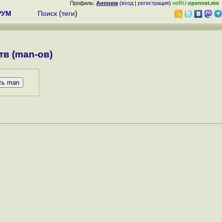
Профиль:
Аноним
(
вход
|
регистрация
)
неRU
opennet.me
РУМ
Поиск
(
теги
)
в (man-ов)