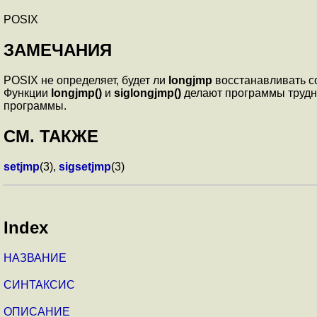
POSIX
ЗАМЕЧАНИЯ
POSIX не определяет, будет ли
longjmp
восстанавливать со
Функции
longjmp()
и
siglongjmp()
делают программы трудны
программы.
СМ. ТАКЖЕ
setjmp
(3),
sigsetjmp
(3)
Index
НАЗВАНИЕ
СИНТАКСИС
ОПИСАНИЕ