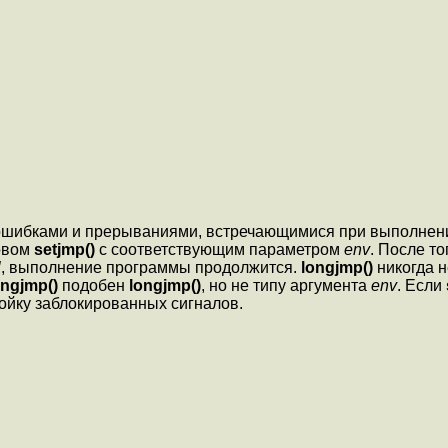
 ошибками и прерываниями, встречающимися при выполнен
овом
setjmp()
с соответствующим параметром
env
. После т
l
, выполнение программы продолжится.
longjmp()
никогда н
ongjmp()
подобен
longjmp()
, но не типу аргумента
env
. Если
ойку заблокированных сигналов.