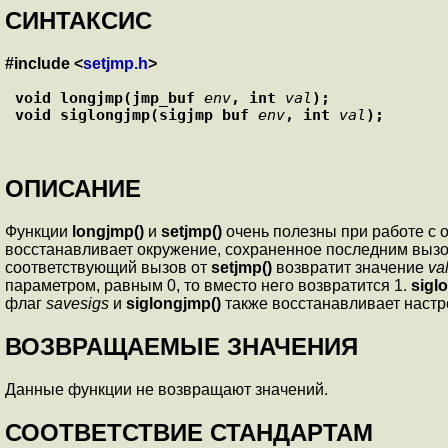
СИНТАКСИС
#include <
setjmp.h
>
void longjmp(jmp_buf 
env
, int 
val
);
void siglongjmp(sigjmp_buf 
env
, int 
val
);
ОПИСАНИЕ
Функции
longjmp()
и
setjmp()
очень полезны при работе с
восстанавливает окружение, сохраненное последним выз
соответствующий вызов от
setjmp()
возвратит значение
va
параметром, равным 0, то вместо него возвратится 1.
sigl
флаг
savesigs
и
siglongjmp()
также восстанавливает настр
ВОЗВРАЩАЕМЫЕ ЗНАЧЕНИЯ
Данные функции не возвращают значений.
СООТВЕТСТВИЕ СТАНДАРТАМ