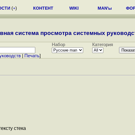
ОСТИ
(
+
)
КОНТЕНТ
WIKI
MAN'ы
ФО
вная система просмотра системных руководст
Набор
Категория
уководств
|
Печать
]
тексту стека