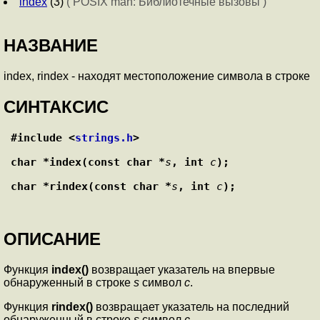
index
(3)
( POSIX man: Библиотечные вызовы )
НАЗВАНИЕ
index, rindex - находят местоположение символа в строке
СИНТАКСИС
#include <
strings.h
>
char *index(const char *
s
, int 
c
);
char *rindex(const char *
s
, int 
c
);
ОПИСАНИЕ
Функция
index()
возвращает указатель на впервые
обнаруженный в строке
s
символ
c
.
Функция
rindex()
возвращает указатель на последний
обнаруженный в строке
s
символ
c
.