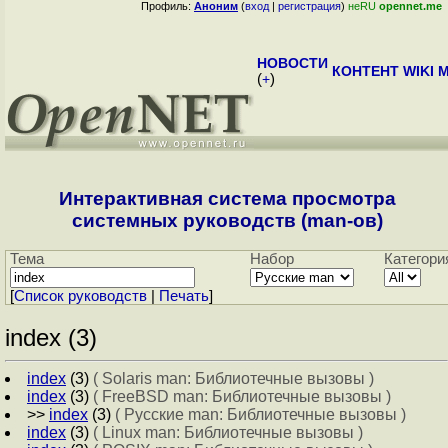
Профиль:
Аноним
(
вход
|
регистрация
)
неRU
opennet.me
НОВОСТИ
КОНТЕНТ
WIKI
M
(
+
)
Интерактивная система просмотра
системных руководств (man-ов)
Тема
Набор
Категори
[
Cписок руководств
|
Печать
]
index (3)
index
(3)
( Solaris man: Библиотечные вызовы )
index
(3)
( FreeBSD man: Библиотечные вызовы )
>>
index
(3)
( Русские man: Библиотечные вызовы )
index
(3)
( Linux man: Библиотечные вызовы )