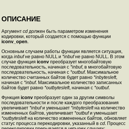
ОПИСАНИЕ
Аргумент
cd
должен быть параметром изменения
кодировки, который создается с помощью функции
iconv_open
.
Основным случаем работы функции является ситуация,
когда
inbuf
не равно NULL и
*inbuf
не равно NULL. В этом
случае функция
iconv
преобразует многобайтовую
последовательность, начиная с
*inbuf
, в многобайтовую
последовательность, начиная с
*outbuf
. Максимальное
количество считанных байтов будет равно
*inbytesleft
,
начиная с
*inbuf
. Максимальное количество записанных
байтов будет равно
*outbytesleft
, начиная с
*outbuf
.
Функция
iconv
преобразует один за другим символы
последовательности и после каждого преобразования
увеличивает
*inbuf
и уменьшает
*inbytesleft
на количество
измененных байтов, увеличивает
*outbuf
и уменьшает
*outbytesleft
на количество измененных байтов, обновляет
статус процесса перекодировки, указанный в
cd
. Процесс
перекодировки прерывается в четырех случаях: