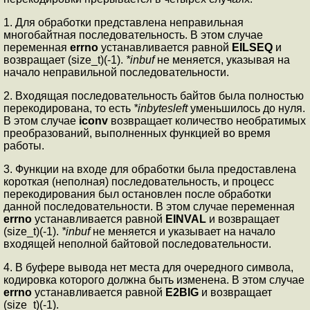
1. Для обработки представлена неправильная
многобайтная последовательность. В этом случае
переменная
errno
устанавливается равной
EILSEQ
и
возвращает (size_t)(-1).
*inbuf
не меняется, указывая на
начало неправильной последовательности.
2. Входящая последовательность байтов была полностью
перекодирована, то есть
*inbytesleft
уменьшилось до нуля.
В этом случае
iconv
возвращает количество необратимых
преобразований, выполненных функцией во время
работы.
3. Функции на входе для обработки была предоставлена
короткая (неполная) последовательность, и процесс
перекодирования был остановлен после обработки
данной последовательности. В этом случае переменная
errno
устанавливается равной
EINVAL
и возвращает
(size_t)(-1).
*inbuf
не меняется и указывает на начало
входящей неполной байтовой последовательности.
4. В буфере вывода нет места для очередного символа,
кодировка которого должна быть изменена. В этом случае
errno
устанавливается равной
E2BIG
и возвращает
(size_t)(-1).