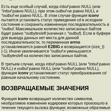
Есть еще особый случай, когда
inbuf
равно NULL (или
*inbuf
равно NULL), при этом
outbuf
не равно NULL и
*outbuf
не равно NULL. В этом случае функция
iconv
пытается установить статус приведения
cd
в исходное
состояние и сохранить измененную последовательность в
*outbuf
. Максимальное количество записанных байтов
будет равно
*outbytesleft
(начиная с
*outbuf
). Если в буфере
для вывода данных нет места для данной
последовательности, то переменная
errno
устанавливается равной
E2BIG
и возвращается (size_t)
(-1). Иначе увеличивается
*outbuf
и уменьшается
*outbytesleft
на количество записанных байтов.
В третьем случае, когда
inbuf
равно NULL (или
*inbuf
равно
NULL) и
outbuf
равно NULL (или
*outbuf
равно NULL),
функция
iconv
устанавливает статус преобразования
cd
равным начальному состоянию.
ВОЗВРАЩАЕМЫЕ ЗНАЧЕНИЯ
Функция
iconv
возвращает количество символов,
необратимое изменение кодировки которых произошло в
течение текущего вызова функции; возможные обратимые