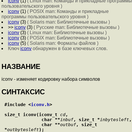
iconv
(1)
( Linux man: Команды и прикладные программы
пользовательского уровня )
iconv
(1)
( POSIX man: Команды и прикладные
программы пользовательского уровня )
iconv
(3)
( Solaris man: Библиотечные вызовы )
>>
iconv
(3)
( Русские man: Библиотечные вызовы )
iconv
(3)
( Linux man: Библиотечные вызовы )
iconv
(3)
( POSIX man: Библиотечные вызовы )
iconv
(5)
( Solaris man: Форматы файлов )
Ключ
iconv
обнаружен в базе ключевых слов.
НАЗВАНИЕ
iconv - изменяет кодировку набора символов
СИНТАКСИС
#include <
iconv.h
>
size_t iconv(iconv_t 
cd
,
              char **
inbuf
, size_t *
inbytesleft
,
              char **
outbuf
, size_t 
*
outbytesleft
);