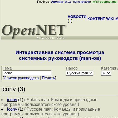
Профиль:
Аноним
(
вход
|
регистрация
)
неRU
opennet.me
НОВОСТИ
КОНТЕНТ
WIKI
M
(
+
)
Интерактивная система просмотра
системных руководств (man-ов)
Тема
Набор
Категори
[
Cписок руководств
|
Печать
]
iconv (3)
iconv
(1)
( Solaris man: Команды и прикладные
программы пользовательского уровня )
iconv
(1)
( Русские man: Команды и прикладные
программы пользовательского уровня )