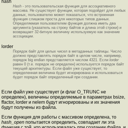
hash
Hash
- это пользовательская функция для ассоциативного
массива. Не существует функции, которая подойдет для любых
данных, пользователю может показаться, что встроенная
функция слишком проста для некоторых типов данных.
Определяемая пользователем функция должна иметь два
аргумента (указатель на строку байтов и длина этой строки) и
возвращает 32-битную величину используемую как значение
ассоциации.
lorder
Порядок байт для целых чисел в метаданных таблицы. Число
должно представлять порядок байт в целом числе, например,
порядок big endian представляется числом 4321. Если
lorder
равен 0 (т.е. порядок не определен) используется порядок байт
текущей архитектуры. Если файл уже существует, то
определенная величина будет игнорирована и использоваться
будет порядок байт определенный при создании.
Если файл уже существует (и флаг O_TRUNC не
определен), величины определяемые в параметрах bsize,
ffactor, lorder и nelem будут игнорированы и их значения
будут получены из файла.
Если функция для работы с массивом определена, то
hash_open
попытается определить, совпадает ли эта
функция с той, что использовалась при создании файла, и