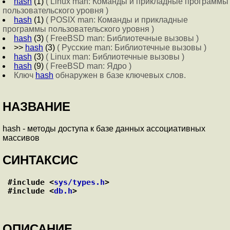
hash
(1)
( Linux man: Команды и прикладные программы
пользовательского уровня )
hash
(1)
( POSIX man: Команды и прикладные
программы пользовательского уровня )
hash
(3)
( FreeBSD man: Библиотечные вызовы )
>>
hash
(3)
( Русские man: Библиотечные вызовы )
hash
(3)
( Linux man: Библиотечные вызовы )
hash
(9)
( FreeBSD man: Ядро )
Ключ
hash
обнаружен в базе ключевых слов.
НАЗВАНИЕ
hash - методы доступа к базе данных ассоциативных
массивов
СИНТАКСИС
#include <
sys/types.h
>

#include <
db.h
ОПИСАНИЕ