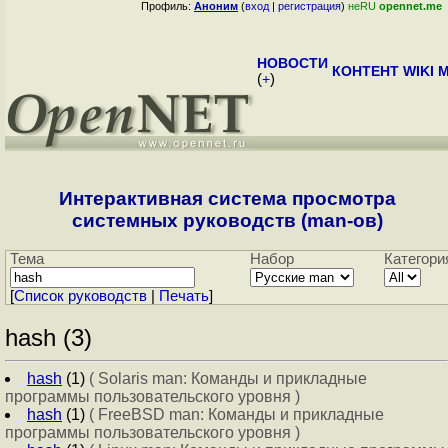
Профиль:
Аноним
(
вход
|
регистрация
)
неRU
opennet.me
НОВОСТИ
КОНТЕНТ
WIKI
M
(
+
)
Интерактивная система просмотра
системных руководств (man-ов)
Тема
Набор
Категори
[
Cписок руководств
|
Печать
]
hash (3)
hash
(1)
( Solaris man: Команды и прикладные
программы пользовательского уровня )
hash
(1)
( FreeBSD man: Команды и прикладные
программы пользовательского уровня )