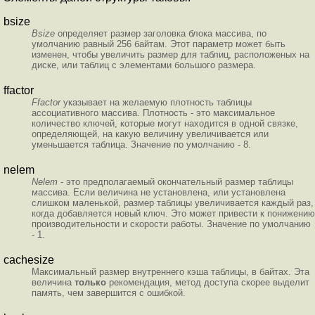
bsize
Bsize
определяет размер заголовка блока массива, по
умолчанию равный 256 байтам. Этот параметр может быть
изменен, чтобы увеличить размер для таблиц, расположеных на
диске, или таблиц с элементами большого размера.
ffactor
Ffactor
указывает на желаемую плотность таблицы
ассоциативного массива. Плотность - это максимальное
количество ключей, которые могут находится в одной связке,
определяющей, на какую величину увеличивается или
уменьшается таблица. Значение по умолчанию - 8.
nelem
Nelem
- это предполагаемый окончательный размер таблицы
массива. Если величина не установлена, или установлена
слишком маленькой, размер таблицы увеличивается каждый раз,
когда добавляется новый ключ. Это может привести к понижению
производительности и скорости работы. Значение по умолчанию
- 1.
cachesize
Максимальный размер внутреннего кэша таблицы, в байтах. Эта
величина
только
рекомендация, метод доступа скорее выделит
память, чем завершится с ошибкой.