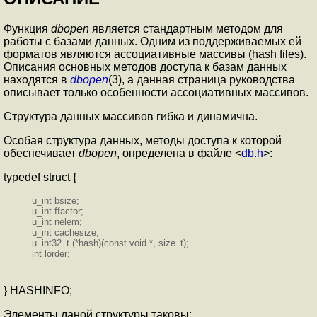
Функция
dbopen
является стандартным методом для
работы с базами данных. Одним из поддерживаемых ей
форматов являются ассоциативные массивы (hash files).
Описания основных методов доступа к базам данных
находятся в
dbopen
(3), а данная страница руководства
описывает только особенности ассоциативных массивов.
Структура данных массивов гибка и динамична.
Особая структура данных, методы доступа к которой
обеспечивает
dbopen
, определена в файле <
db.h
>:
typedef struct {
u_int bsize;
u_int ffactor;
u_int nelem;
u_int cachesize;
u_int32_t (*hash)(const void *, size_t);
int lorder;
} HASHINFO;
Элементы даной структуры таковы: