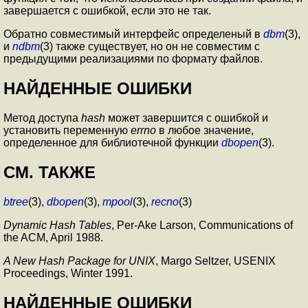
завершается с ошибкой, если это не так.
Обратно совместимый интерфейс определеный в
dbm
(3),
и
ndbm
(3) также существует, но он не совместим с
предыдущими реализациями по формату файлов.
НАЙДЕННЫЕ ОШИБКИ
Метод доступа
hash
может завершится с ошибкой и
установить переменную
errno
в любое значение,
определенное для библиотечной функции
dbopen
(3).
СМ. ТАКЖЕ
btree
(3),
dbopen
(3),
mpool
(3),
recno
(3)
Dynamic Hash Tables
, Per-Ake Larson, Communications of
the ACM, April 1988.
A New Hash Package for UNIX
, Margo Seltzer, USENIX
Proceedings, Winter 1991.
НАЙДЕННЫЕ ОШИБКИ