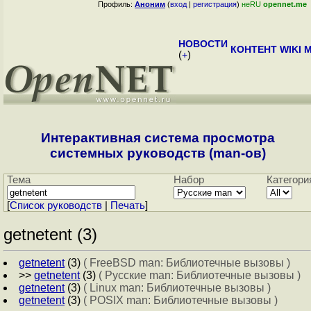
Профиль:
Аноним
(
вход
|
регистрация
)
неRU
opennet.me
НОВОСТИ
КОНТЕНТ
WIKI
M
(
+
)
Интерактивная система просмотра
системных руководств (man-ов)
Тема
Набор
Категори
[
Cписок руководств
|
Печать
]
getnetent (3)
getnetent
(3)
( FreeBSD man: Библиотечные вызовы )
>>
getnetent
(3)
( Русские man: Библиотечные вызовы )
getnetent
(3)
( Linux man: Библиотечные вызовы )
getnetent
(3)
( POSIX man: Библиотечные вызовы )