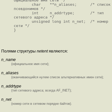
официальное имя сети */

        char    **n_aliases;      /* список 
псевдонимов */

        int     n_addrtype;       /* тип 
сетевого адреса */

        unsigned long int n_net;  /* номер 
сети */

}

Полями структуры
netent
являются:
n_name
(официальное имя сети);
n_aliases
(оканчивающийся нулем список альтернативных имен сети);
n_addrtype
(тип сетевого адреса; всегда AF_INET);
n_net
(номер сети в сетевом порядке байтов).