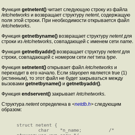
Функция
getnetent()
читает следующую строку из файла
/etc/networks
и возвращает структуру
netent
, содержащую
поля этой строки. При необходимости открывается файл
/etc/networks
.
Функция
getnetbyname()
возвращает структуру
netent
для
строки из
/etc/networks
, совпадающей с именем сети
name
.
Функция
getnetbyaddr()
возвращает структуру
netent
для
строки, совпадающей с номером сети
net
типа
type
.
Функция
setnetent()
открывает файл
/etc/networks
и
переходит в его начало. Если
stayopen
является true (1)
(истинным), то этот файл не будет закрываться между
вызовами
getnetbyname()
и
getnetbyaddr()
.
Функция
endservent()
закрывает
/etc/networks
.
Структура
netent
определена в
<
netdb.h
>
следующим
образом:
struct netent {

        char    *n_name;          /* 