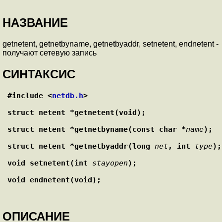
НАЗВАНИЕ
getnetent, getnetbyname, getnetbyaddr, setnetent, endnetent -
получают сетевую запись
СИНТАКСИС
#include <
netdb.h
>
struct netent *getnetent(void);
struct netent *getnetbyname(const char *
name
);
struct netent *getnetbyaddr(long 
net
, int 
type
);
void setnetent(int 
stayopen
);
void endnetent(void);
ОПИСАНИЕ