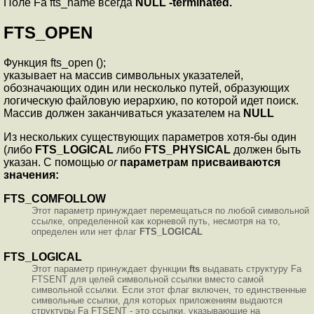
Поле Fa fts_name всегда
NULL -terminated.
FTS_OPEN
Функция fts_open ();
указывает на массив символьных указателей,
обозначающих один или несколько путей, образующих
логическую файловую иерархию, по которой идет поиск.
Массив должен заканчиваться указателем на
NULL
Из нескольких существующих параметров хотя-бы один
(либо
FTS_LOGICAL
либо
FTS_PHYSICAL
должен быть
указан. С помощью
or
параметрам присваиваются
значения:
FTS_COMFOLLOW
Этот параметр принуждает перемещаться по любой символьной
ссылке, определенной как корневой путь, несмотря на то,
определен или нет флаг
FTS_LOGICAL
FTS_LOGICAL
Этот параметр принуждает функции
fts
выдавать структуру Fa
FTSENT для целей символьной ссылки вместо самой
символьной ссылки. Если этот флаг включен, то единственные
символьные ссылки, для которых приложениям выдаются
структуры Fa FTSENT - это ссылки, указывающие на