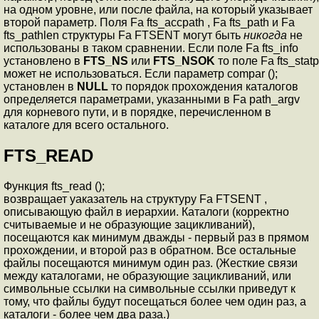
на одном уровне, или после файла, на который указывает
второй параметр. Поля Fa fts_accpath , Fa fts_path и Fa
fts_pathlen структуры Fa FTSENT могут быть
никогда
не
использованы в таком сравнении. Если поле Fa fts_info
установлено в
FTS_NS
или
FTS_NSOK
то поле Fa fts_statp
может не использоваться. Если параметр compar ();
установлен в
NULL
то порядок прохождения каталогов
определяется параметрами, указанными в Fa path_argv
для корневого пути, и в порядке, перечисленном в
каталоге для всего остального.
FTS_READ
Функция fts_read ();
возвращает уаказатель на структуру Fa FTSENT ,
описывающую файл в иерархии. Каталоги (корректно
считываемые и не образующие зацикливаний),
посещаются как минимум дважды - первый раз в прямом
прохождении, и второй раз в обратном. Все остальные
файлы посещаются минимум один раз. (Жесткие связи
между каталогами, не образующие зацикливаний, или
символьные ссылки на символьные ссылки приведут к
тому, что файлы будут посещаться более чем один раз, а
каталоги - более чем два раза.)