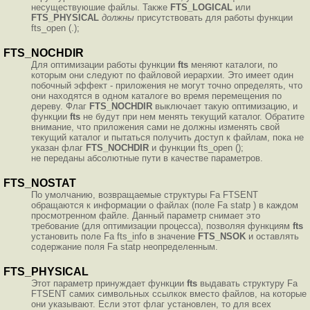
несуществуюшие файлы. Также
FTS_LOGICAL
или
FTS_PHYSICAL
должны
присутствовать для работы функции
fts_open (.);
FTS_NOCHDIR
Для оптимизации работы функции
fts
меняют каталоги, по
которым они следуют по файловой иерархии. Это имеет один
побочный эффект - приложения не могут точно определять, что
они находятся в одном каталоге во время перемещения по
дереву. Флаг
FTS_NOCHDIR
выключает такую оптимизацию, и
функции
fts
не будут при нем менять текущий каталог. Обратите
внимание, что приложения сами не должны изменять свой
текущий каталог и пытаться получить доступ к файлам, пока не
указан флаг
FTS_NOCHDIR
и функции fts_open ();
не переданы абсолютные пути в качестве параметров.
FTS_NOSTAT
По умолчанию, возвращаемые структуры Fa FTSENT
обращаются к информации о файлах (поле Fa statp ) в каждом
просмотренном файле. Данный параметр снимает это
требование (для оптимизации процесса), позволяя функциям
fts
установить поле Fa fts_info в значение
FTS_NSOK
и оставлять
содержание поля Fa statp неопределенным.
FTS_PHYSICAL
Этот параметр принуждает функции
fts
выдавать структуру Fa
FTSENT самих символьных ссылкок вместо файлов, на которые
они указывают. Если этот флаг установлен, то для всех