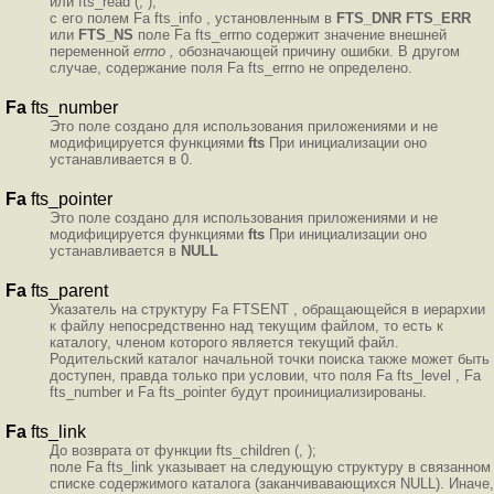
или fts_read (, );
с его полем Fa fts_info , установленным в
FTS_DNR
FTS_ERR
или
FTS_NS
поле Fa fts_errno содержит значение внешней
переменной
errno ,
обозначающей причину ошибки. В другом
случае, содержание поля Fa fts_errno не определено.
Fa
fts_number
Это поле создано для использования приложениями и не
модифицируется функциями
fts
При инициализации оно
устанавливается в 0.
Fa
fts_pointer
Это поле создано для использования приложениями и не
модифицируется функциями
fts
При инициализации оно
устанавливается в
NULL
Fa
fts_parent
Указатель на структуру Fa FTSENT , обращающейся в иерархии
к файлу непосредственно над текущим файлом, то есть к
каталогу, членом которого является текущий файл.
Родительский каталог начальной точки поиска также может быть
доступен, правда только при условии, что поля Fa fts_level , Fa
fts_number и Fa fts_pointer будут проинициализированы.
Fa
fts_link
До возврата от функции fts_children (, );
поле Fa fts_link указывает на следующую структуру в связанном
списке содержимого каталога (заканчивавающихся NULL). Иначе,