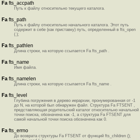
Fa
fts_accpath
Путь к файлу относительно текущего каталога.
Fa
fts_path
Путь к файлу относительно начального каталога. Этот путь
содержит в себе (как приставку) путь, определенный в fts_open
(.);
Fa
fts_pathlen
Длина строки, на которую ссылается Fa fts_path .
Fa
fts_name
Имя файла.
Fa
fts_namelen
Длина строки, на которую ссылается Fa fts_name .
Fa
fts_level
Глубина погружения в дерево иерархии, пронумерованная от -1
до N, на которой был обнаружен файл. Структура Fa FTSENT ,
представляющая родительский каталог относительно начальной
точки поиска, обозначена как -1, а структура Fa FTSENT для
самой начальной точки поиска обозначена как 0.
Fa
fts_errno
До возврата структуры Fa FTSENT от функций fts_children ();