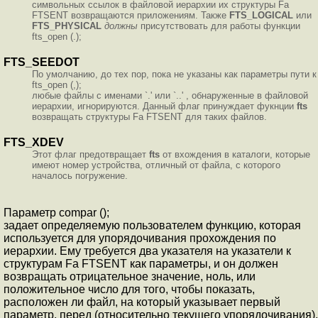
символьных ссылок в файловой иерархии их структуры Fa
FTSENT возвращаются приложениям. Также
FTS_LOGICAL
или
FTS_PHYSICAL
должны
присутствовать для работы функции
fts_open (.);
FTS_SEEDOT
По умолчанию, до тех пор, пока не указаны как параметры пути к
fts_open (,);
любые файлы с именами `.' или `..' , обнаруженные в файловой
иерархии, игнорируются. Данный флаг принуждает фукнции
fts
возвращать структуры Fa FTSENT для таких файлов.
FTS_XDEV
Этот флаг предотвращает
fts
от вхождения в каталоги, которые
имеют номер устройства, отличный от файла, с которого
началось погружение.
Параметр compar ();
задает определяемую пользователем функцию, которая
используется для упорядочивания прохождения по
иерархии. Ему требуется два указателя на указатели к
структурам Fa FTSENT как параметры, и он должен
возвращать отрицательное значение, ноль, или
положительное число для того, чтобы показать,
расположен ли файл, на который указывает первый
параметр, перед (относительно текущего упорядочивания),