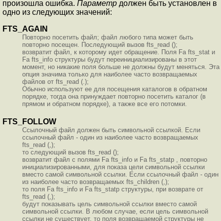
произошла ошибка.
Параметр
должен быть установлен в
одно из следующих значений:
FTS_AGAIN
Повторно посетить файл; файл любого типа может быть
повторно посещен. Последующий вызов fts_read ();
возвратит файл, к которому идет обращение. Поля Fa fts_stat и
Fa fts_info структуры будут переинициализированы в этот
момент, но никакие поля больше не должны будут меняться. Эта
опция значима только для наиболее часто возвращаемых
файлов от fts_read (.);
Обычно используют ее для посещения каталогов в обратном
порядке, тогда она принуждает повторно посетить каталог (в
прямом и обратном порядке), а также все его потомки.
FTS_FOLLOW
Ссылочный файл должен быть символьной ссылкой. Если
ссылочный файл - один из наиболее часто возвращаемых
fts_read (,);
то следующий вызов fts_read ();
возвратит файл с полями Fa fts_info и Fa fts_statp , повторно
инициализированными, для показа цели символьной ссылки
вместо самой символьной ссылки. Если ссылочный файл - один
из наиболее часто возвращаемых fts_children (,);
то поля Fa fts_info и Fa fts_statp структуры, при возврате от
fts_read (,);
будут показывать цель символьной ссылки вместо самой
символьной ссылки. В любом случае, если цель символьной
ссылки не существует, то поля возвращаемой структуры не