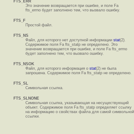
FTS_ERR
Это значение возвращается при ошибке, и поле Fa
fts_errno будет заполнено тем, что вызвало ошибку.
FTS_F
Простой файл.
FTS_NS
Файл, для которого нет доступной информации
stat
(2).
Содержимое поля Fa fts_statp не определено. Это
значение возвращается при ошибке, и поле Fa fts_errno
будет заполнено тем, что вызвало ошибку.
FTS_NSOK
Файл, для которого информация о
stat
(2) не была
запрошена. Содержимое поля Fa fts_statp не определено.
FTS_SL
Символьная ссылка.
FTS_SLNONE
Символьная ссылка, указывающая на несуществующий
объект. Содержимое поля Fa fts_statp определяет ссылку
на информацию о свойствах файла для самой символьной
ссылки.