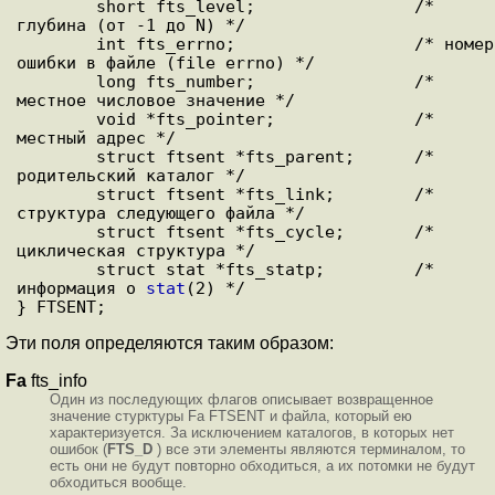
        short fts_level;                /* 
глубина (от -1 до N) */

        int fts_errno;                  /* номер 
ошибки в файле (file errno) */

        long fts_number;                /* 
местное числовое значение */

        void *fts_pointer;              /* 
местный адрес */

        struct ftsent *fts_parent;      /* 
родительский каталог */

        struct ftsent *fts_link;        /* 
структура следующего файла */

        struct ftsent *fts_cycle;       /* 
циклическая структура */

        struct stat *fts_statp;         /* 
информация о 
stat
(2) */

Эти поля определяются таким образом:
Fa
fts_info
Один из последующих флагов описывает возвращенное
значение стурктуры Fa FTSENT и файла, который ею
характеризуется. За исключением каталогов, в которых нет
ошибок (
FTS_D
) все эти элементы являются терминалом, то
есть они не будут повторно обходиться, а их потомки не будут
обходиться вообще.