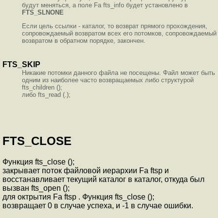
будут меняться, а поле Fa fts_info будет установлено в
FTS_SLNONE
Если цель ссылки - каталог, то возврат прямого прохождения,
сопровождаемый возвратом всех его потомков, сопровождаемый
возвратом в обратном порядке, закончен.
FTS_SKIP
Никакие потомки данного файла не посещены. Файл может быть
одним из наиболее часто возвращаемых либо структурой
fts_children ();
либо fts_read (.);
FTS_CLOSE
Функция fts_close ();
закрывает поток файловой иерархии Fa ftsp и
восстанавливает текущий каталог в каталог, откуда был
вызван fts_open ();
для октрытия Fa ftsp . Функция fts_close ();
возвращает 0 в случае успеха, и -1 в случае ошибки.