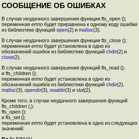
СООБЩЕНИЕ ОБ ОШИБКАХ
В случае неудачного завершения функции fts_open ();
переменная
errno
будет приравнена к одному коду ошибки
из библиотеке функций
open
(2) и
malloc
(3).
В случае неудачного завершения функции fts_close ();
переменная
errno
будет установлена в одно из
обозначений ошибок из библиотеке функций
chdir
(2) и
close
(2).
В случае неудачного завершения функций fts_read ();
и fts_children ();
переменная
errno
будет установлена в одно из
обозначений ошибок из библиотеки функций
chdir
(2),
malloc
(3),
opendir
(3),
readdir
(3) и
stat
(2).
Кроме того, в случае неудачного завершения функций
fts_children (,);
fts_open ();
и fts_set ();
переменная
errno
будет установлена в одно из следующих
значений: