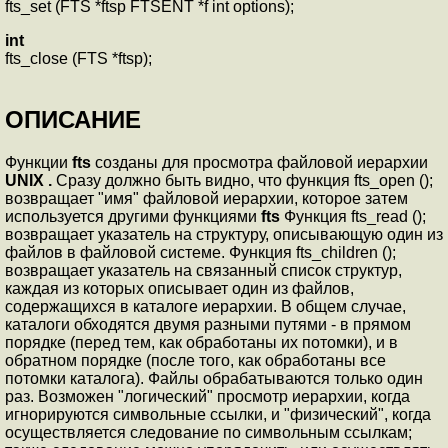
fts_set (FTS *ftsp FTSENT *f int options);
int
fts_close (FTS *ftsp);
ОПИСАНИЕ
Функции
fts
созданы для просмотра файловой иерархии
UNIX .
Сразу должно быть видно, что функция fts_open ();
возвращает "имя" файловой иерархии, которое затем
используется другими функциями
fts
Функция fts_read ();
возвращает указатель на структуру, описывающую один из
файлов в файловой системе. Функция fts_children ();
возвращает указатель на связанный список структур,
каждая из которых описывает один из файлов,
содержащихся в каталоге иерархии. В общем случае,
каталоги обходятся двумя разными путями - в прямом
порядке (перед тем, как обработаны их потомки), и в
обратном порядке (после того, как обработаны все
потомки каталога). Файлы обрабатываются только один
раз. Возможен "логический" просмотр иерархии, когда
игнорируются символьные ссылки, и "физический", когда
осуществляется следование по символьным ссылкам;