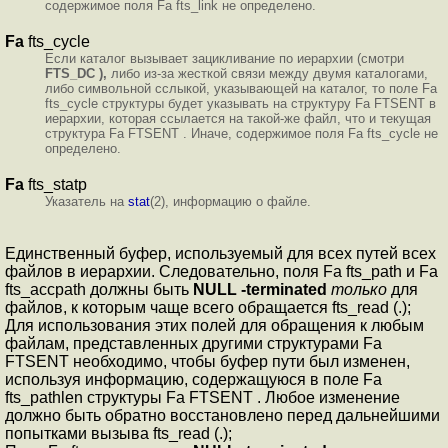
содержимое поля Fa fts_link не определено.
Fa
fts_cycle
Если каталог вызывает зацикливание по иерархии (смотри
FTS_DC ),
либо из-за жесткой связи между двумя каталогами,
либо символьной сслыкой, указывающей на каталог, то поле Fa
fts_cycle структуры будет указывать на структуру Fa FTSENT в
иерархии, которая ссылается на такой-же файл, что и текущая
структура Fa FTSENT . Иначе, содержимое поля Fa fts_cycle не
определено.
Fa
fts_statp
Указатель на
stat
(2), информацию о файле.
Единственный буфер, используемый для всех путей всех
файлов в иерархии. Следовательно, поля Fa fts_path и Fa
fts_accpath должны быть
NULL -terminated
только
для
файлов, к которым чаще всего обращается fts_read (.);
Для использования этих полей для обращения к любым
файлам, представленных другими структурами Fa
FTSENT необходимо, чтобы буфер пути был изменен,
используя информацию, содержащуюся в поле Fa
fts_pathlen структуры Fa FTSENT . Любое изменение
должно быть обратно восстановлено перед дальнейшими
попытками вызыва fts_read (.);