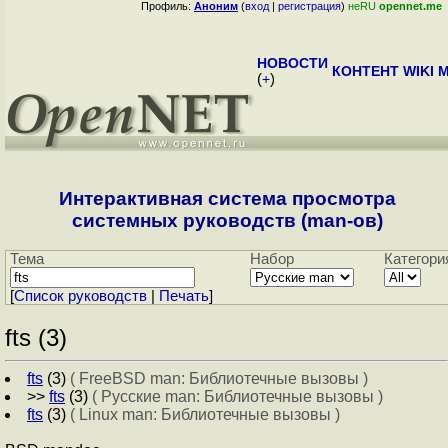
Профиль:
Аноним
(
вход
|
регистрация
)
неRU
opennet.me
НОВОСТИ
КОНТЕНТ
WIKI
M
(
+
)
Интерактивная система просмотра
системных руководств (man-ов)
Тема
Набор
Категори
[
Cписок руководств
|
Печать
]
fts (3)
fts
(3)
( FreeBSD man: Библиотечные вызовы )
>>
fts
(3)
( Русские man: Библиотечные вызовы )
fts
(3)
( Linux man: Библиотечные вызовы )