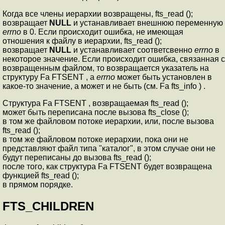
Когда все члены иерархии возвращены, fts_read ();
возвращает
NULL
и устанавливает внешнюю переменную
errno
в 0. Если происходит ошибка, не имеющая
отношения к файлу в иерархии, fts_read ();
возвращает
NULL
и устанавливает соответсвенно
errno
в
некоторое значение. Если происходит ошибка, связанная с
возвращенным файлом, то возвращается указатель на
структуру Fa FTSENT , а
errno
может быть установлен в
какое-то значение, а может и не быть (см. Fa fts_info ) .
Структура Fa FTSENT , возвращаемая fts_read ();
может быть переписана после вызова fts_close ();
в том же файловом потоке иерархии, или, после вызова
fts_read ();
в том же файловом потоке иерархии, пока они не
представляют файл типа "каталог", в этом случае они не
будут переписаны до вызова fts_read ();
после того, как структура Fa FTSENT будет возвращена
функцией fts_read ();
в прямом порядке.
FTS_CHILDREN