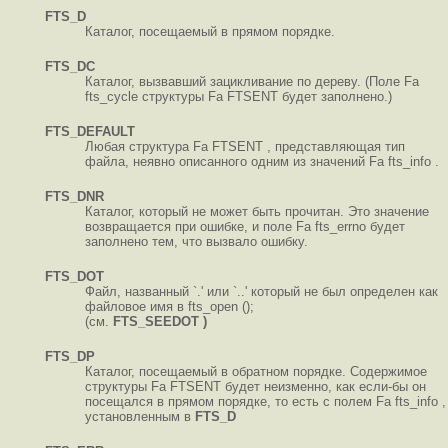
FTS_D
Каталог, посещаемый в прямом порядке.
FTS_DC
Каталог, вызвавший зацикливание по дереву. (Поле Fa
fts_cycle структуры Fa FTSENT будет заполнено.)
FTS_DEFAULT
Любая структура Fa FTSENT , представляющая тип
файла, неявно описанного одним из значений Fa fts_info .
FTS_DNR
Каталог, который не может быть прочитан. Это значение
возвращается при ошибке, и поле Fa fts_errno будет
заполнено тем, что вызвало ошибку.
FTS_DOT
Файл, названный `.' или `..' который не был определен как
файловое имя в fts_open ();
(см.
FTS_SEEDOT )
FTS_DP
Каталог, посещаемый в обратном порядке. Содержимое
структуры Fa FTSENT будет неизменно, как если-бы он
посещался в прямом порядке, то есть с полем Fa fts_info ,
установленным в
FTS_D