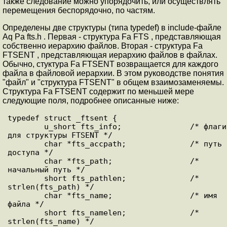
также следование можно упорядочить, или осуществлять
перемещения беспорядочно, по частям.
Определены две структуры (типа typedef) в include-файле
Aq Pa fts.h . Первая - структура Fa FTS , представляющая
собственно иерархию файлов. Вторая - структура Fa
FTSENT , представляющая иерархию файлов в файлах.
Обычно, стуктура Fa FTSENT возвращается для каждого
файла в файловой иерархии. В этом руководстве понятия
"файл" и "структура FTSENT" в общем взаимозаменяемы.
Структура Fa FTSENT содержит по меньшей мере
следующие поля, подробнее описанные ниже:
typedef struct _ftsent {

        u_short fts_info;               /* флаги 
для структуры FTSENT */

        char *fts_accpath;              /* путь 
доступа */

        char *fts_path;                 /* 
начальный путь */

        short fts_pathlen;              /* 
strlen(fts_path) */

        char *fts_name;                 /* имя 
файла */

        short fts_namelen;              /* 
strlen(fts_name) */
