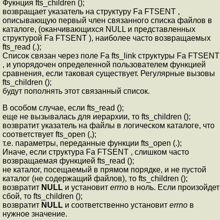
Фукнция fts_children ();
возвращает указатель на структуру Fa FTSENT ,
описывающую первый член связанного списка файлов в
каталоге, (оканчивающихся NULL и представленных
структурой Fa FTSENT ), наиболее часто возвращаемых
fts_read (.);
Список связан через поле Fa fts_link структуры Fa FTSENT
, и упорядочен определенной пользователем функцией
сравнения, если таковая существует. Регулярные вызовы
fts_children ();
будут пополнять этот связанный список.
В особом случае, если fts_read ();
еще не вызывалась для иерархии, то fts_children ();
возвратит указатель на файлы в логическом каталоге, что
соответствует fts_open (,);
т.е. параметры, переданные функции fts_open (.);
Иначе, если структура Fa FTSENT , слишком часто
возвращаемая функцией fts_read ();
не каталог, посещаемый в прямом порядке, и не пустой
каталог (не содержащий файлов), то fts_children ();
возвратит
NULL
и установит
errno
в ноль. Если произойдет
сбой, то fts_children ();
возвратит
NULL
и соответственно установит
errno
в
нужное значение.