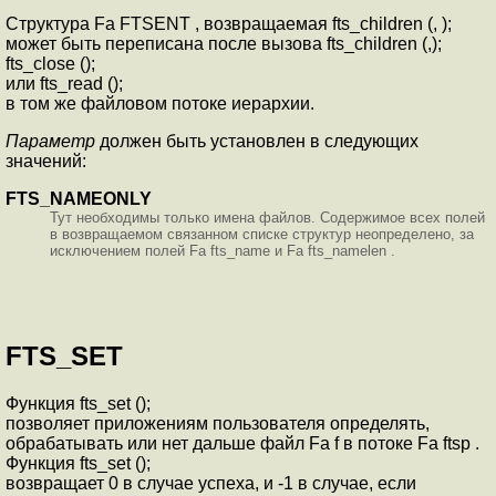
Структура Fa FTSENT , возвращаемая fts_children (, );
может быть переписана после вызова fts_children (,);
fts_close ();
или fts_read ();
в том же файловом потоке иерархии.
Параметр
должен быть установлен в следующих
значений:
FTS_NAMEONLY
Тут необходимы только имена файлов. Содержимое всех полей
в возвращаемом связанном списке структур неопределено, за
исключением полей Fa fts_name и Fa fts_namelen .
FTS_SET
Функция fts_set ();
позволяет приложениям пользователя определять,
обрабатывать или нет дальше файл Fa f в потоке Fa ftsp .
Функция fts_set ();
возвращает 0 в случае успеха, и -1 в случае, если