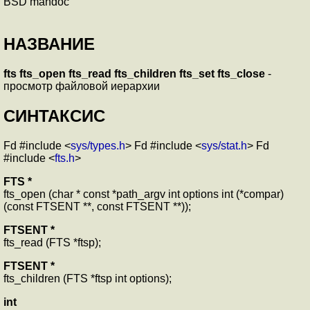
BSD mandoc
НАЗВАНИЕ
fts
fts_open
fts_read
fts_children
fts_set
fts_close
-
просмотр файловой иерархии
СИНТАКСИС
Fd #include <
sys/types.h
> Fd #include <
sys/stat.h
> Fd
#include <
fts.h
>
FTS *
fts_open (char * const *path_argv int options int (*compar)
(const FTSENT **, const FTSENT **));
FTSENT *
fts_read (FTS *ftsp);
FTSENT *
fts_children (FTS *ftsp int options);
int