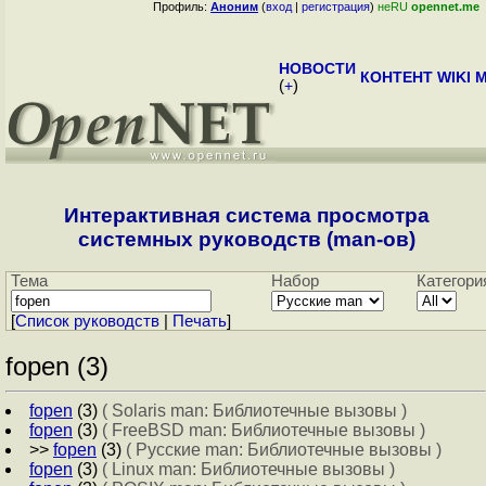
Профиль:
Аноним
(
вход
|
регистрация
)
неRU
opennet.me
НОВОСТИ
КОНТЕНТ
WIKI
M
(
+
)
Интерактивная система просмотра
системных руководств (man-ов)
Тема
Набор
Категори
[
Cписок руководств
|
Печать
]
fopen (3)
fopen
(3)
( Solaris man: Библиотечные вызовы )
fopen
(3)
( FreeBSD man: Библиотечные вызовы )
>>
fopen
(3)
( Русские man: Библиотечные вызовы )
fopen
(3)
( Linux man: Библиотечные вызовы )