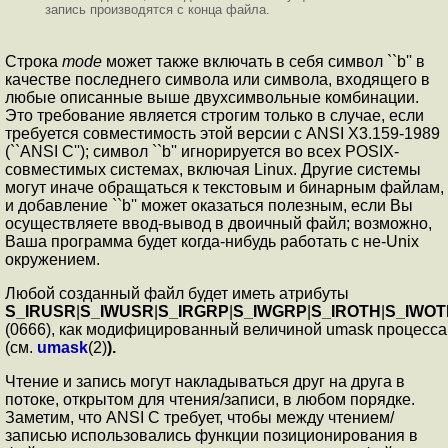
запись производятся с конца файла.
Строка
mode
может также включать в себя символ ``b'' в
качестве последнего символа или символа, входящего в
любые описанные выше двухсимвольные комбинации.
Это требование является строгим только в случае, если
требуется совместимость этой версии с ANSI X3.159-1989
(``ANSI C''); символ ``b'' игнорируется во всех POSIX-
совместимых системах, включая Linux. Другие системы
могут иначе обращаться к текстовым и бинарным файлам,
и добавление ``b'' может оказаться полезным, если Вы
осуществляете ввод-вывод в двоичный файл; возможно,
Ваша программа будет когда-нибудь работать с не-Unix
окружением.
Любой созданный файл будет иметь атрибуты
S_IRUSR
|
S_IWUSR
|
S_IRGRP
|
S_IWGRP
|
S_IROTH
|
S_IWOT
(0666), как модифицированный величиной umask процесса
(см.
umask
(2)
).
Чтение и запись могут накладываться друг на друга в
потоке, открытом для чтения/записи, в любом порядке.
Заметим, что ANSI C требует, чтобы между чтением/
записью использовались функции позиционирования в