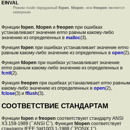
EINVAL
Режим
mode
переданный
fopen
,
fdopen
, или
freopen
является
неверным.
Функции
fopen
,
fdopen
и
freopen
при ошибках
устанавливают значение
errno
равным какому-либо
значению из определенных в
malloc
(3).
Функция
fopen
при ошибках устанавливает значение
errno
равным какому-либо значению из определенных в
open
(2).
Функция
fdopen
при ошибках устанавливает значение
errno
равным какому-либо значению из определенных в
fcntl
(2).
Функция
freopen
при ошибках устанавливает
errno
равным
какому-либо значению из определенных в
open
(2),
fclose
(3) и
fflush
(3).
СООТВЕТСТВИЕ СТАНДАРТАМ
Функции
fopen
и
freopen
соответствуют стандарту ANSI
X3.159-1989 (``ANSI C''). Функция
fdopen
соответствует
стандарту IEEE Std1003.1-1988 (``POSIX.1'').