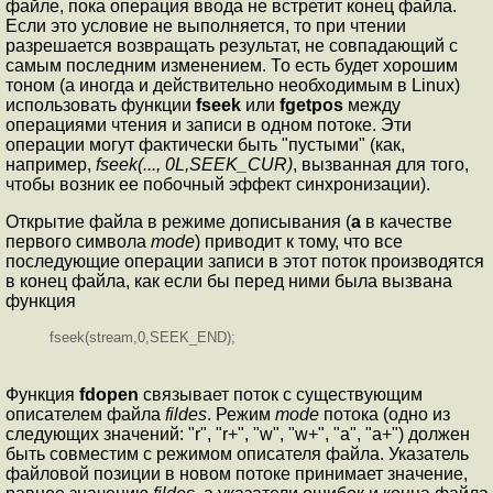
файле, пока операция ввода не встретит конец файла.
Если это условие не выполняется, то при чтении
разрешается возвращать результат, не совпадающий с
самым последним изменением. То есть будет хорошим
тоном (а иногда и действительно необходимым в Linux)
использовать функции
fseek
или
fgetpos
между
операциями чтения и записи в одном потоке. Эти
операции могут фактически быть "пустыми" (как,
например,
fseek(..., 0L,SEEK_CUR)
, вызванная для того,
чтобы возник ее побочный эффект синхронизации).
Открытие файла в режиме дописывания (
a
в качестве
первого символа
mode
) приводит к тому, что все
последующие операции записи в этот поток производятся
в конец файла, как если бы перед ними была вызвана
функция
fseek(stream,0,SEEK_END);
Функция
fdopen
связывает поток с существующим
описателем файла
fildes
. Режим
mode
потока (одно из
следующих значений: "r", "r+", "w", "w+", "a", "a+") должен
быть совместим с режимом описателя файла. Указатель
файловой позиции в новом потоке принимает значение,