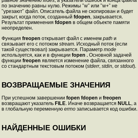
равное значению
fildes
, а указатели ошибок и конца файла
по значению равны нулю. Режимы "w" или "w+" не
"урезают" файл. Описатель файла не скопирован и будет
закрыт, когда поток, созданный
fdopen
, закрывается.
Результат применения
fdopen
в общем объекте памяти
неопределен.
Функция
freopen
открывает файл с именем
path
и
связывает его с потоком
stream
. Исходный поток (если
такой существовал) закрывается. Параметр
mode
используется, как и в функции
fopen .
Основной задачей
функции
freopen
является изменение файла, связанного
со стандартным текстовым потоком
(
stderr
,
stdin
, or
stdout
).
ВОЗВРАЩАЕМЫЕ ЗНАЧЕНИЯ
При успешном завершении
fopen
fdopen
и
freopen
возвращают указатель
FILE
. Иначе возвращается
NULL
, а
в глобальную переменную
errno
записывается код ошибки.
НАЙДЕННЫЕ ОШИБКИ