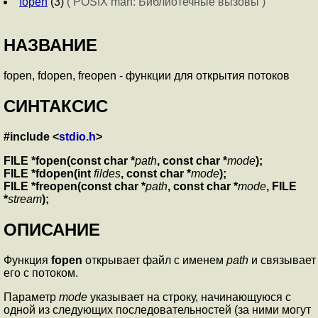
fopen
(3)
( POSIX man: Библиотечные вызовы )
НАЗВАНИЕ
fopen, fdopen, freopen - функции для открытия потоков
СИНТАКСИС
#include <
stdio.h
>
FILE *fopen(const char *
path
, const char *
mode
);
FILE *fdopen(int
fildes
, const char *
mode
);
FILE *freopen(const char *
path
, const char *
mode
, FILE
*
stream
);
ОПИСАНИЕ
Функция
fopen
открывает файл с именем
path
и связывает
его с потоком.
Параметр
mode
указывает на строку, начинающуюся с
одной из следующих последовательностей (за ними могут