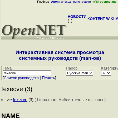
Профиль:
Аноним
(
вход
|
регистрация
)
неRU
opennet.me
НОВОСТИ
КОНТЕНТ
WIKI
M
(
+
)
Интерактивная система просмотра
системных руководств (man-ов)
Тема
Набор
Категори
[
Cписок руководств
|
Печать
]
fexecve (3)
>>
fexecve
(3)
( Linux man: Библиотечные вызовы )
NAME