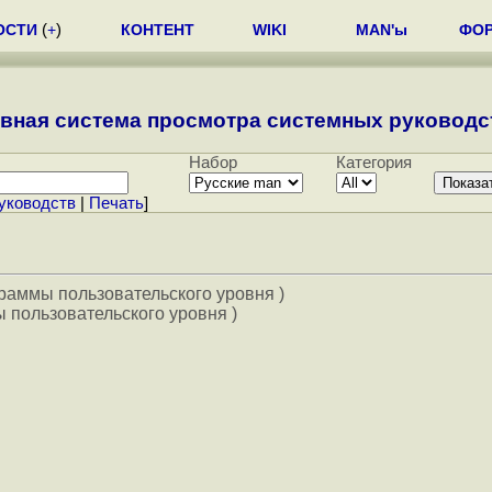
ОСТИ
(
+
)
КОНТЕНТ
WIKI
MAN'ы
ФО
вная система просмотра системных руководст
Набор
Категория
уководств
|
Печать
]
раммы пользовательского уровня )
 пользовательского уровня )