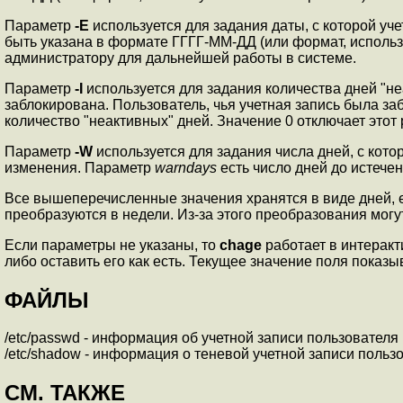
Параметр
-E
используется для задания даты, с которой уч
быть указана в формате ГГГГ-ММ-ДД (или формат, использ
администратору для дальнейшей работы в системе.
Параметр
-I
используется для задания количества дней "неа
заблокирована. Пользователь, чья учетная запись была з
количество "неактивных" дней. Значение 0 отключает этот
Параметр
-W
используется для задания числа дней, с кот
изменения. Параметр
warndays
есть число дней до истече
Все вышеперечисленные значения хранятся в виде дней, е
преобразуются в недели. Из-за этого преобразования могу
Если параметры не указаны, то
chage
работает в интеракт
либо оставить его как есть. Текущее значение поля показы
ФАЙЛЫ
/etc/passwd - информация об учетной записи пользователя
/etc/shadow - информация о теневой учетной записи польз
СМ. ТАКЖЕ