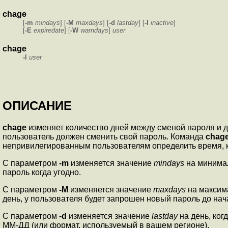
chage
[
-m
mindays
] [
-M
maxdays
] [
-d
lastday
] [
-I
inactive
]
[
-E
expiredate
] [
-W
warndays
]
user
chage
-l
user
ОПИСАНИЕ
chage
изменяет количество дней между сменой пароля и д
пользователь должен сменить свой пароль. Команда
chag
непривилегированным пользователям определить время, ко
С параметром
-m
изменяется значение
mindays
на минимал
пароль когда угодно.
С параметром
-M
изменяется значение
maxdays
на максима
день, у пользователя будет запрошен новый пароль до н
С параметром
-d
изменяется значение
lastday
на день, ког
ММ-ДД (или формат, используемый в вашем регионе).