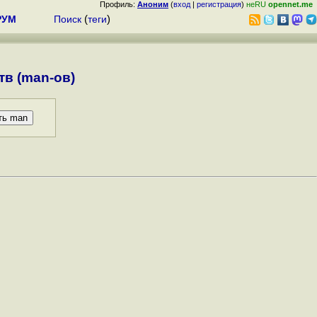
Профиль:
Аноним
(
вход
|
регистрация
)
неRU
opennet.me
РУМ
Поиск
(
теги
)
в (man-ов)