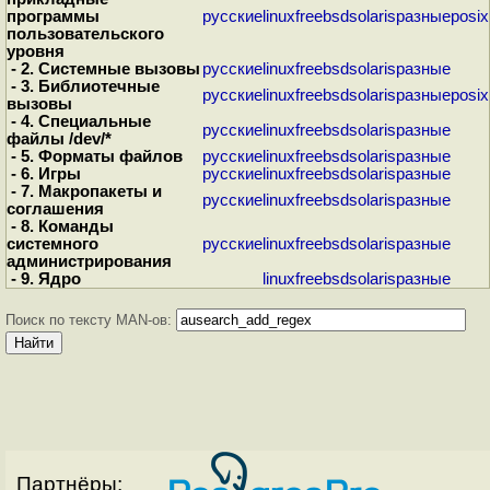
программы
русские
linux
freebsd
solaris
разные
posix
пользовательского
уровня
- 2. Системные вызовы
русские
linux
freebsd
solaris
разные
- 3. Библиотечные
русские
linux
freebsd
solaris
разные
posix
вызовы
- 4. Специальные
русские
linux
freebsd
solaris
разные
файлы /dev/*
- 5. Форматы файлов
русские
linux
freebsd
solaris
разные
- 6. Игры
русские
linux
freebsd
solaris
разные
- 7. Макропакеты и
русские
linux
freebsd
solaris
разные
соглашения
- 8. Команды
системного
русские
linux
freebsd
solaris
разные
администрирования
- 9. Ядро
linux
freebsd
solaris
разные
Поиск по тексту MAN-ов:
Партнёры: