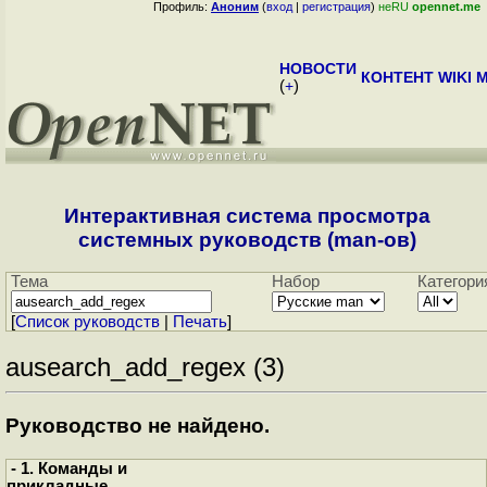
Профиль:
Аноним
(
вход
|
регистрация
)
неRU
opennet.me
НОВОСТИ
КОНТЕНТ
WIKI
M
(
+
)
Интерактивная система просмотра
системных руководств (man-ов)
Тема
Набор
Категори
[
Cписок руководств
|
Печать
]
ausearch_add_regex (3)
Руководство не найдено.
- 1. Команды и
прикладные