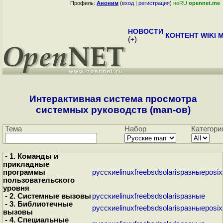
Профиль:
Аноним
(
вход
|
регистрация
)
неRU
opennet.me
НОВОСТИ
КОНТЕНТ
WIKI
M
(
+
)
Интерактивная система просмотра
системных руководств (man-ов)
Тема
Набор
Категори
- 1. Команды и
прикладные
программы
русские
linux
freebsd
solaris
разные
posix
пользовательского
уровня
- 2. Системные вызовы
русские
linux
freebsd
solaris
разные
- 3. Библиотечные
русские
linux
freebsd
solaris
разные
posix
вызовы
- 4. Специальные