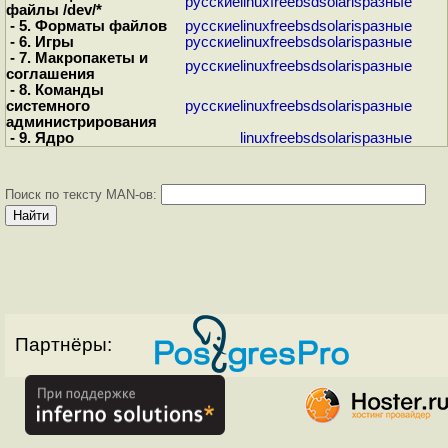
русские
linux
freebsd
solaris
разные
файлы /dev/*
- 5. Форматы файлов
русские
linux
freebsd
solaris
разные
- 6. Игры
русские
linux
freebsd
solaris
разные
- 7. Макропакеты и
русские
linux
freebsd
solaris
разные
соглашения
- 8. Команды
системного
русские
linux
freebsd
solaris
разные
администрирования
- 9. Ядро
linux
freebsd
solaris
разные
Поиск по тексту MAN-ов:
Партнёры: