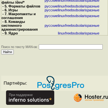
русские
linux
freebsd
solaris
разные
файлы /dev/*
- 5. Форматы файлов
русские
linux
freebsd
solaris
разные
- 6. Игры
русские
linux
freebsd
solaris
разные
- 7. Макропакеты и
русские
linux
freebsd
solaris
разные
соглашения
- 8. Команды
системного
русские
linux
freebsd
solaris
разные
администрирования
- 9. Ядро
linux
freebsd
solaris
разные
Поиск по тексту MAN-ов:
Партнёры: