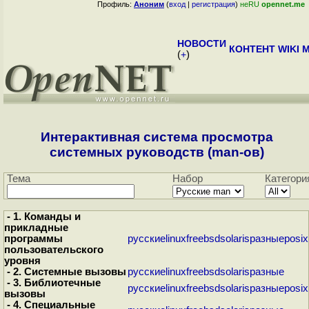
Профиль:
Аноним
(
вход
|
регистрация
)
неRU
opennet.me
НОВОСТИ
КОНТЕНТ
WIKI
M
(
+
)
Интерактивная система просмотра
системных руководств (man-ов)
Тема
Набор
Категори
- 1. Команды и
прикладные
программы
русские
linux
freebsd
solaris
разные
posix
пользовательского
уровня
- 2. Системные вызовы
русские
linux
freebsd
solaris
разные
- 3. Библиотечные
русские
linux
freebsd
solaris
разные
posix
вызовы
- 4. Специальные