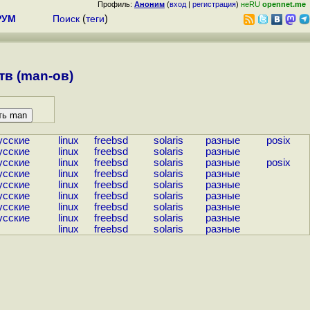
Профиль:
Аноним
(
вход
|
регистрация
)
неRU
opennet.me
РУМ
Поиск
(
теги
)
в (man-ов)
усские
linux
freebsd
solaris
разные
posix
усские
linux
freebsd
solaris
разные
усские
linux
freebsd
solaris
разные
posix
усские
linux
freebsd
solaris
разные
усские
linux
freebsd
solaris
разные
усские
linux
freebsd
solaris
разные
усские
linux
freebsd
solaris
разные
усские
linux
freebsd
solaris
разные
linux
freebsd
solaris
разные