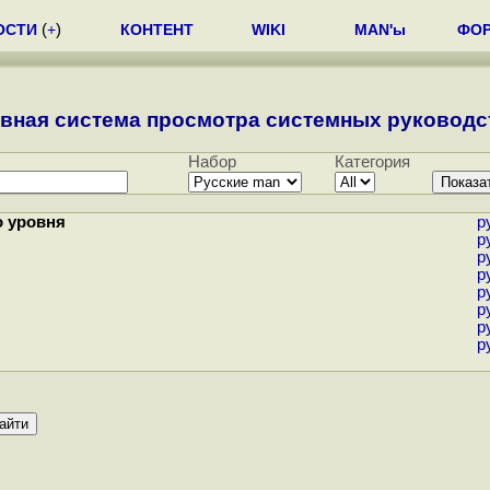
ОСТИ
(
+
)
КОНТЕНТ
WIKI
MAN'ы
ФО
вная система просмотра системных руководст
Набор
Категория
о уровня
р
р
р
р
р
р
р
р