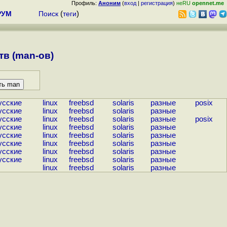
Профиль:
Аноним
(
вход
|
регистрация
)
неRU
opennet.me
РУМ
Поиск
(
теги
)
в (man-ов)
усские
linux
freebsd
solaris
разные
posix
усские
linux
freebsd
solaris
разные
усские
linux
freebsd
solaris
разные
posix
усские
linux
freebsd
solaris
разные
усские
linux
freebsd
solaris
разные
усские
linux
freebsd
solaris
разные
усские
linux
freebsd
solaris
разные
усские
linux
freebsd
solaris
разные
linux
freebsd
solaris
разные