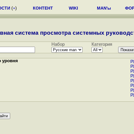
ОСТИ
(
+
)
КОНТЕНТ
WIKI
MAN'ы
ФО
вная система просмотра системных руководст
Набор
Категория
о уровня
р
р
р
р
р
р
р
р