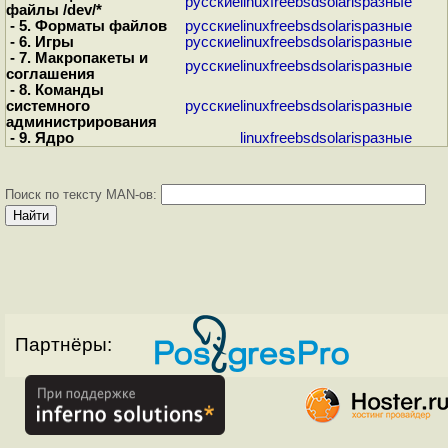
русские
linux
freebsd
solaris
разные
файлы /dev/*
- 5. Форматы файлов
русские
linux
freebsd
solaris
разные
- 6. Игры
русские
linux
freebsd
solaris
разные
- 7. Макропакеты и
русские
linux
freebsd
solaris
разные
соглашения
- 8. Команды
системного
русские
linux
freebsd
solaris
разные
администрирования
- 9. Ядро
linux
freebsd
solaris
разные
Поиск по тексту MAN-ов:
Партнёры: