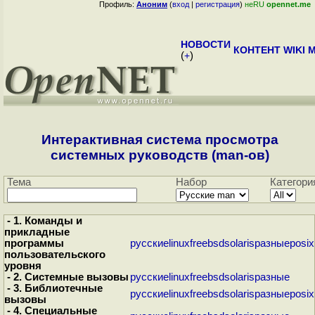
Профиль:
Аноним
(
вход
|
регистрация
)
неRU
opennet.me
НОВОСТИ
КОНТЕНТ
WIKI
M
(
+
)
Интерактивная система просмотра
системных руководств (man-ов)
Тема
Набор
Категори
- 1. Команды и
прикладные
программы
русские
linux
freebsd
solaris
разные
posix
пользовательского
уровня
- 2. Системные вызовы
русские
linux
freebsd
solaris
разные
- 3. Библиотечные
русские
linux
freebsd
solaris
разные
posix
вызовы
- 4. Специальные