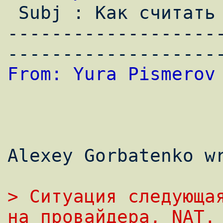

 Subj : Как считать трафик на Cisco

-------------------
From: Yura Pismerov
Alexey Gorbatenko wr
> Ситуация следующая
на провайдера, NAT.