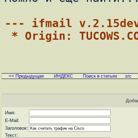
--- ifmail v.2.15de
 * Origin: TUCOWS.C
<< Предыдущая
ИНДЕКС
Поиск в статьях
src
Доба
Имя:
E-Mail:
Заголовок:
Текст: