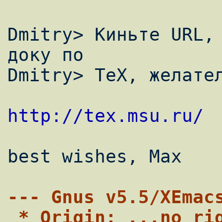
Dmitry> Киньте URL, 
доку по

Dmitry> TeX, желател
http://tex.msu.ru/
best wishes, Max

--- Gnus v5.5/XEmac
 * Origin: ...no right and wrong, only fun 