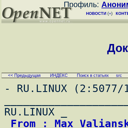
Профиль:
Анони
НОВОСТИ
(
+
)
КОНТ
Док
<< Предыдущая
ИНДЕКС
Поиск в статьях
src
- RU.LINUX (2:5077/1
____________________
 From : Max Valianskiy                      