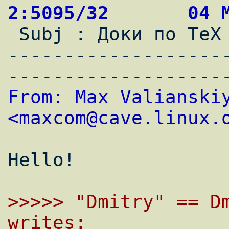
2:5095/32       04 

 Subj : Доки по TeX

-------------------
From: Max Valianskiy
<
maxcom@cave.linux.
Hello!

>>>>> "Dmitry" == Dm
writes: