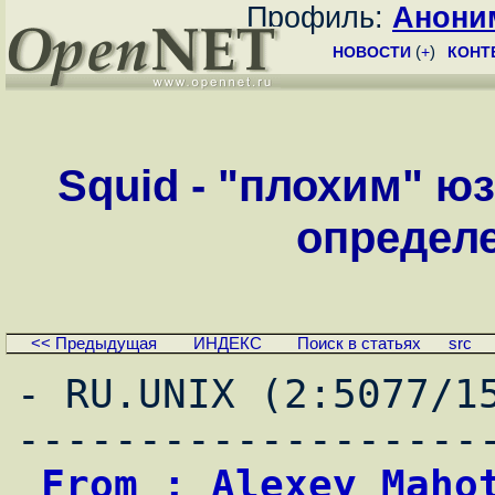
Профиль:
Анони
НОВОСТИ
(
+
)
КОНТ
Squid - "плохим" ю
определ
<< Предыдущая
ИНДЕКС
Поиск в статьях
src
- RU.UNIX (2:5077/1
 From : Alexey Mahotkin                     