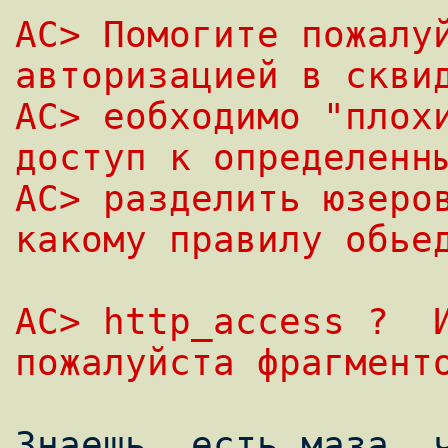
AC> Помогите пожалуй
авторизацией в скви
AC> еобходимо "плохи
доступ к определенн
AC> разделить юзеров
какому правилу обье
AC> http_access ?  И
пожалуйста фрагмент