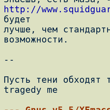
http://www.squidgua
будет

лучше, чем стандартн
возможности.

-- 

Пусть тени обходят т
tragedy me

--- Gnus v5.5/XEmac