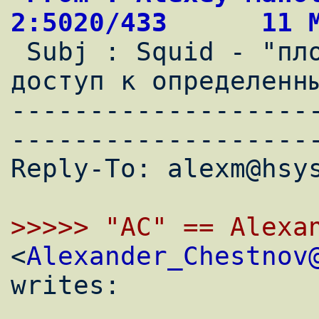
2:5020/433      11 

 Subj : Squid - "плохим" юзерам запретить 
доступ к определенны
-------------------
--------------------
Reply-To: alexm@hsys
>>>>> "AC" == Alexa

<
Alexander_Chestnov
writes:
