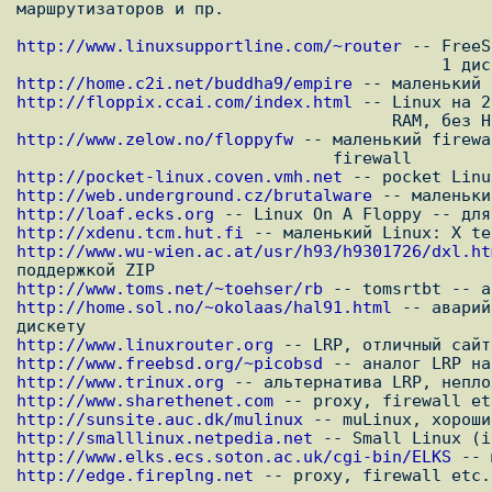
маршрутизаторов и пр.

http://www.linuxsupportline.com/~router
 -- FreeS
http://home.c2i.net/buddha9/empire
http://floppix.ccai.com/index.html
 -- Linux на 2
http://www.zelow.no/floppyfw
 -- маленький firewa
http://pocket-linux.coven.vmh.net
http://web.underground.cz/brutalware
http://loaf.ecks.org
http://xdenu.tcm.hut.fi
http://www.wu-wien.ac.at/usr/h93/h9301726/dxl.ht
http://www.toms.net/~toehser/rb
http://home.sol.no/~okolaas/hal91.html
 -- аварий
http://www.linuxrouter.org
http://www.freebsd.org/~picobsd
http://www.trinux.org
http://www.sharethenet.com
http://sunsite.auc.dk/mulinux
http://smalllinux.netpedia.net
http://www.elks.ecs.soton.ac.uk/cgi-bin/ELKS
http://edge.fireplng.net
 -- proxy, firewall etc.