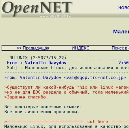
НОВ
Мален
<< Предыдущая
ИНДЕКС
Поиск в 
 From : Valentin Davydov                    2:5

 Subj : Маленькие Linux, для использования в качестве роутеров

From: Valentin Davydov <
val@sqdp.trc-net.co.jp
>
>Существует ли какой-нибудь *nix или linux мален
>но не для ДОС раздела а обычный, тока маленький
>Заранее спасибо.
Вот некотоpые полезные ссылки.

Все они лично мною пpовеpены.

>============================== cut here =======

Маленькие Linux, для использования в качестве ро