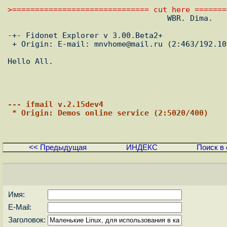
>============================== cut here =======

                                   WBR. Dima.

-+- Fidonet Explorer v 3.00.Beta2+

 + Origin: E-mail: mnvhome@mail.ru (2:463/192.100)

Hello All.

                                                     
--- ifmail v.2.15dev4
 * Origin: Demos online service (2:5020/400)
<< Предыдущая
ИНДЕКС
Поиск в 
Имя:
E-Mail:
Заголовок: