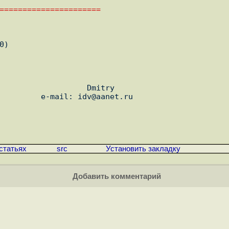
======================                           
              Dmitry

статьях
src
Установить закладку
Добавить комментарий