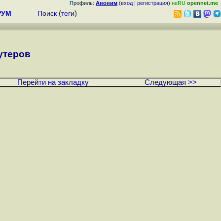
Профиль:
Аноним
(
вход
|
регистрация
)
неRU
opennet.me
РУМ
Поиск
(
теги
)
утеров
Перейти на закладку
Следующая >>