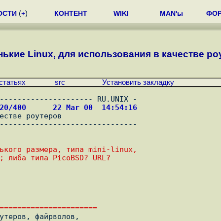
ОСТИ
(
+
)
КОНТЕНТ
WIKI
MAN'ы
ФО
ькие Linux, для использования в качестве ро
статьях
src
Установить закладку
020/400      22 Mar 00  14:54:16
ького размера, типа mini-linux,
; либа типа PicoBSD? URL?
======================
утеров, файрволов,
