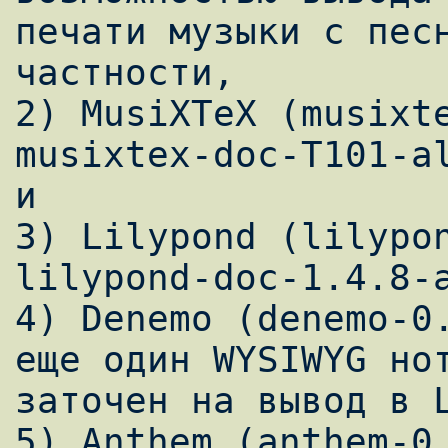
печати музыки с песн
частности, 

2) MusiXTeX (musixte
musixtex-doc-T101-al
и 

3) Lilypond (lilypon
lilypond-doc-1.4.8-a
4) Denemo (denemo-0.
еще один WYSIWYG нот
заточен на вывод в L
5) Anthem (anthem-0.