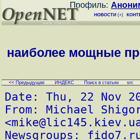
Профиль:
Анони
НОВОСТИ
(
+
)
КОНТ
наиболее мощные пр
<< Предыдущая
ИНДЕКС
Поиск в статьях
src
Date: Thu, 22 Nov 2
From: Michael Shigor
<
mike@lic145.kiev.u
Newsgroups: fido7.r