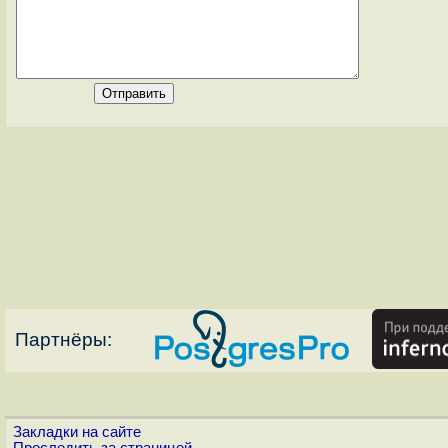
Партнёры:
Закладки на сайте
Проследить за страницей