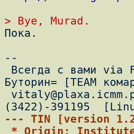
> Bye, Murad.

Пока.

--

 Всегда с вами via FidoNet =Виталий 
Буторин= [TEAM комар
 vitaly@plaxa.icmm.perm.su 2:5054/30.2 
--- TIN [version 1.
 * Origin: Institute of Continuous Media 