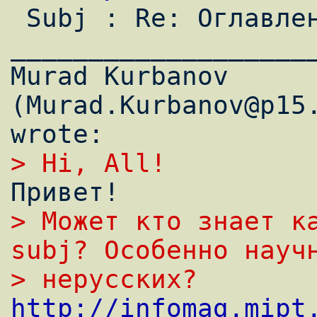

 Subj : Re: Оглавление журналов                                                 

___________________
Murad Kurbanov 
(Murad.Kurbanov@p15.
> Hi, All!
> Может кто знает ка
subj? Особенно науч
> неpусских?
http://infomag.mipt