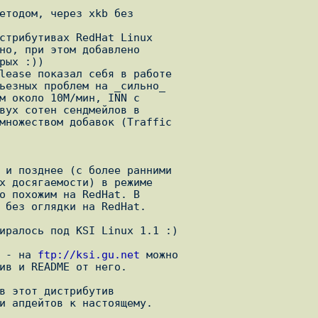
етодом, через xkb без

стрибутивах RedHat Linux

но, при этом добавлено

lease показал себя в работе

 и позднее (с более ранними

х досягаемости) в режиме

о похожим на RedHat. В

 без оглядки на RedHat.

иралось под KSI Linux 1.1 :)

 - на 
ftp://ksi.gu.net
 можно

ив и README от него.

в этот дистрибутив

и апдейтов к настоящему. 
