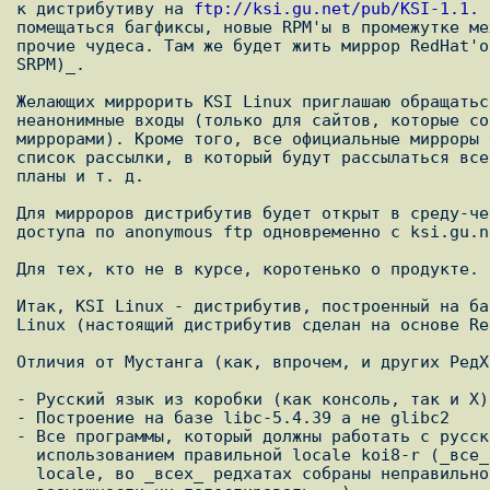
к дистрибутиву на 
ftp://ksi.gu.net/pub/KSI-1.1.
 
помещаться багфиксы, новые RPM'ы в промежутке ме
прочие чудеса. Там же будет жить миррор RedHat'о
SRPM)_.

Желающих миррорить KSI Linux приглашаю обращатьс
неанонимные входы (только для сайтов, которые со
миррорами). Кроме того, все официальные мирроры 
список рассылки, в который будут рассылаться все
планы и т. д.

Для мирроров дистрибутив будет открыт в среду-че
доступа по anonymous ftp одновременно с ksi.gu.ne
Для тех, кто не в курсе, коротенько о продукте.

Итак, KSI Linux - дистрибутив, построенный на ба
Linux (настоящий дистрибутив сделан на основе Re
Отличия от Мустанга (как, впрочем, и других РедХа
- Русский язык из коробки (как консоль, так и Х)

- Построение на базе libc-5.4.39 а не glibc2

- Все программы, который должны работать с русск
  использованием правильной locale koi8-r (_все_ программы, использующие

  locale, во _всех_ редхатах собраны неправильно - у них явно не было
