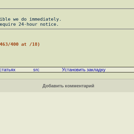
ible we do immediately.

:463/400 at /18)
статьях
src
Установить закладку
Добавить комментарий