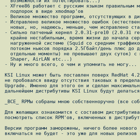
  возможности их потестировать...)

- XFree86 работает с русским языком правильным м
  подпорок в виде xmodmap'ов

- Великое множество программ, отсутствующих в ди
- Исправлено великое множество ошибок (естествен
  новых, но, надеюсь, меньше, чем исправлено старых :))

- Сильно патченый кернел 2.0.31-pre10 (2.0.31 re
  крайне нестабильным, время жизни до начала серьезных проблем на _сильно_

  нагруженной системе (Squid со средним траффиком около 10М/мин, INN с

  потоком ньюсов порядка 2.5Гбайт/день плюс до двух сотен сендмейлов в

  отдельные моменты) не превышает двух суток) с множеством добавок (Traffic

  Shaper, AirLAN etc...)

- Hу и много всего, о чем и упомнить не могу...

KSI Linux может быть поставлен поверх RedHat 4.2
не пробовался ввиду отсутствия таковых в предела
Upgrade. Именно для этого он и сделан максимальн
дальнейшем дистрибутивы KSI Linux будут делаться
_ВСЕ_ RPMы собраны мною собственноручно (все соб
Для желающих ознакомится с составом дистрибутива
посмотреть список RPM'ов, включенных в дистрибут
Версии программ заморожены, ничего более нового 
включаться не будет - это уже для новых релизов 