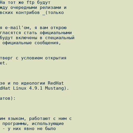
Hа тот же ftp будут

жду очередными релизами и

вских контрибов _(только

я e-mail'ом, я вам открою

гласятся стать официальными

будут включены в специальный

 официальные сообщения,

тверг с условием открытия

t.

зе и по идеологии RedHat

dHat Linux 4.9.1 Mustang).

тов):

им языком, работают с ним с
