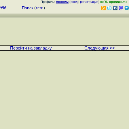
Профиль:
Аноним
(
вход
|
регистрация
)
неRU
opennet.me
РУМ
Поиск
(
теги
)
Перейти на закладку
Следующая >>