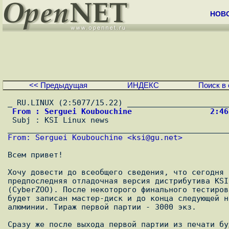
НОВ
<< Предыдущая
ИНДЕКС
Поиск в 
 From : Serguei Koubouchine                 2:4

 Subj : KSI Linux news                                                          

From: Serguei Koubouchine <
ksi@gu.net
>
Всем привет!

Хочу довести до всеобщего сведения, что сегодня 
предпоследняя отладочная версия дистрибутива KSI
(CyberZOO). После некоторого финального тестиров
будет записан мастер-диск и до конца следующей н
алюминии. Тираж первой партии - 3000 экз.

Сразу же после выхода первой партии из печати бу