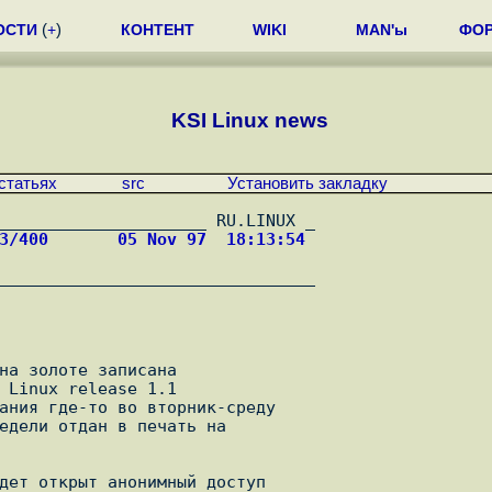
ОСТИ
(
+
)
КОНТЕНТ
WIKI
MAN'ы
ФО
KSI Linux news
статьях
src
Установить закладку
63/400       05 Nov 97  18:13:54 
на золоте записана

 Linux release 1.1

ания где-то во вторник-среду

едели отдан в печать на

дет открыт анонимный доступ
