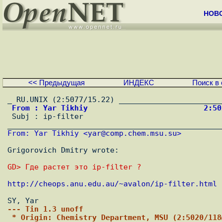
НОВ
<< Предыдущая
ИНДЕКС
Поиск в 
 From : Yar Tikhiy                          2:5

 Subj : ip-filter

From: Yar Tikhiy <
yar@comp.chem.msu.su
>
Grigorovich Dmitry wrote:

GD> Где растет это ip-filter ?
http://cheops.anu.edu.au/~avalon/ip-filter.html
--- Tin 1.3 unoff
 * Origin: Chemistry Department, MSU (2:5020/11