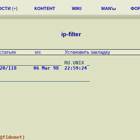
ОСТИ
(
+
)
КОНТЕНТ
WIKI
MAN'ы
ФО
ip-filter
статьях
src
Установить закладку
020/118      06 Mar 98  22:59:24 
8@fidonet)