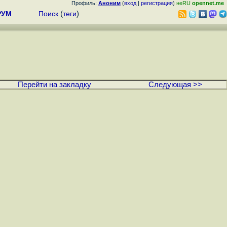
Профиль:
Аноним
(
вход
|
регистрация
)
неRU
opennet.me
РУМ
Поиск
(
теги
)
Перейти на закладку
Следующая >>