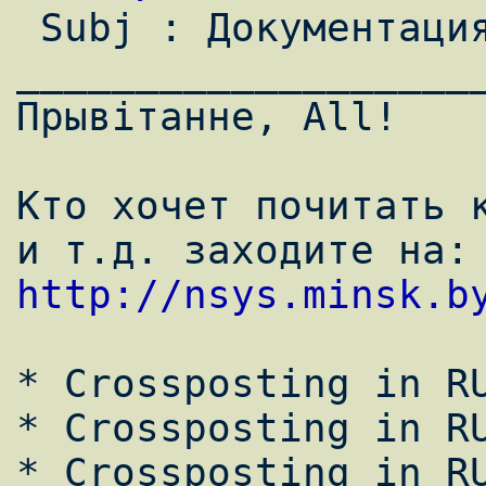

 Subj : Документация по HTML, Java ....                                         

___________________
Пpывiтанне, All!

Кто хочет почитать к
http://nsys.minsk.b
* Crossposting in RU
* Crossposting in RU
* Crossposting in RU