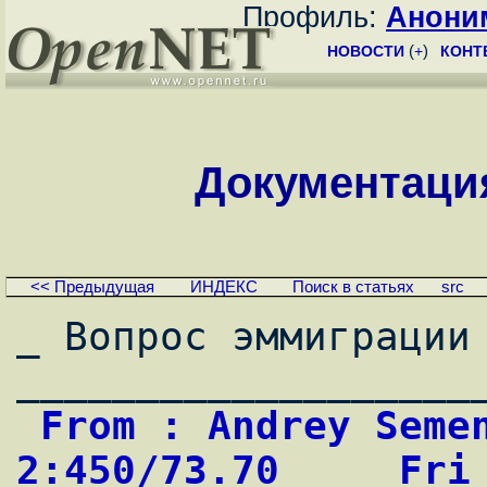
Профиль:
Анони
НОВОСТИ
(
+
)
КОНТ
Документация 
<< Предыдущая
ИНДЕКС
Поиск в статьях
src
_ Вопрос эммиграции 
 From : Andrey Semeniouk                    
2:450/73.70     Fri