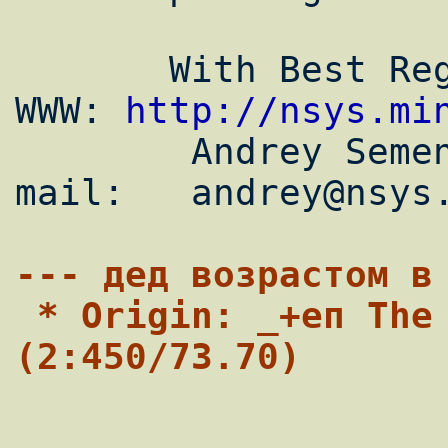
       With Best Regards,                
WWW: 
http://nsys.mi
        Andrey Semeniouk.                E-
mail:   andrey@nsys.
--- дед возpастом в
 * Origin: _+еп The Lighthouse BBS пе+_ 
(2:450/73.70)